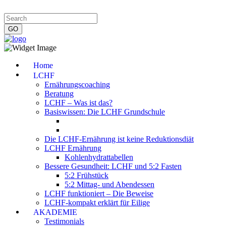
Impressum
|
Datenschutzerklärung
|
Kontakt
|
Newsletter
Home
LCHF
Ernährungscoaching
Beratung
LCHF – Was ist das?
Basiswissen: Die LCHF Grundschule
Die LCHF-Ernährung ist keine Reduktionsdiät
LCHF Ernährung
Kohlenhydrattabellen
Bessere Gesundheit: LCHF und 5:2 Fasten
5:2 Frühstück
5:2 Mittag- und Abendessen
LCHF funktioniert – Die Beweise
LCHF-kompakt erklärt für Eilige
AKADEMIE
Testimonials