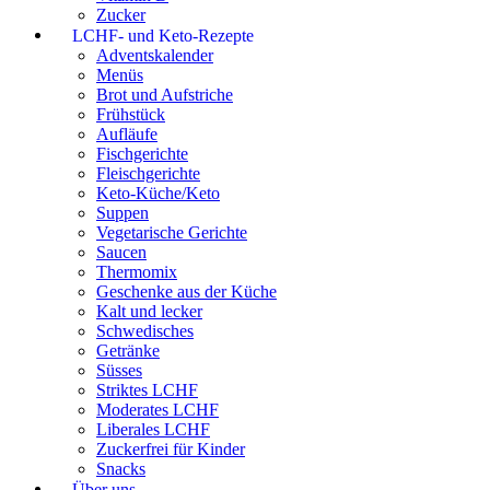
Zucker
LCHF- und Keto-Rezepte
Adventskalender
Menüs
Brot und Aufstriche
Frühstück
Aufläufe
Fischgerichte
Fleischgerichte
Keto-Küche/Keto
Suppen
Vegetarische Gerichte
Saucen
Thermomix
Geschenke aus der Küche
Kalt und lecker
Schwedisches
Getränke
Süsses
Striktes LCHF
Moderates LCHF
Liberales LCHF
Zuckerfrei für Kinder
Snacks
Über uns