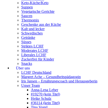
Keto-Küche/Keto
Suppen
Vegetarische Gerichte
Saucen
Thermomix
Geschenke aus der Küche
Kalt und lecker
Schwedisches
Getränke
Süsses
Striktes LCHF
Moderates LCHF
Liberales LCHF
Zuckerfrei für Kinder
Snacks
Über uns
LCHF Deutschland
Margret Ache – Gesundheitspädagogin
Iris Jansen – Ernährungscoach und Herausgeberin
Unser Team
Anna-Lena Leber
#19270 (kein Titel)
Heike Schulz
#36114 (kein Titel)
Tina Vogel