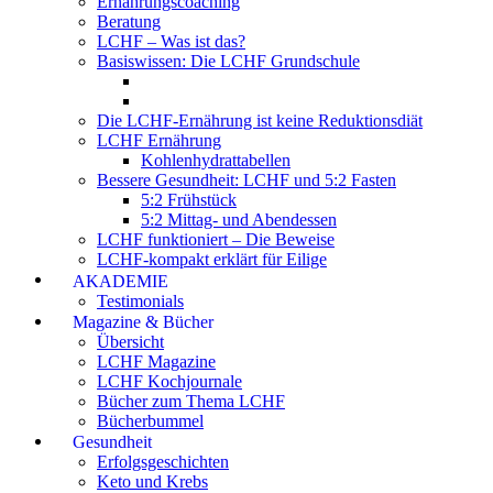
Ernährungscoaching
Beratung
LCHF – Was ist das?
Basiswissen: Die LCHF Grundschule
Die LCHF-Ernährung ist keine Reduktionsdiät
LCHF Ernährung
Kohlenhydrattabellen
Bessere Gesundheit: LCHF und 5:2 Fasten
5:2 Frühstück
5:2 Mittag- und Abendessen
LCHF funktioniert – Die Beweise
LCHF-kompakt erklärt für Eilige
AKADEMIE
Testimonials
Magazine & Bücher
Übersicht
LCHF Magazine
LCHF Kochjournale
Bücher zum Thema LCHF
Bücherbummel
Gesundheit
Erfolgsgeschichten
Keto und Krebs