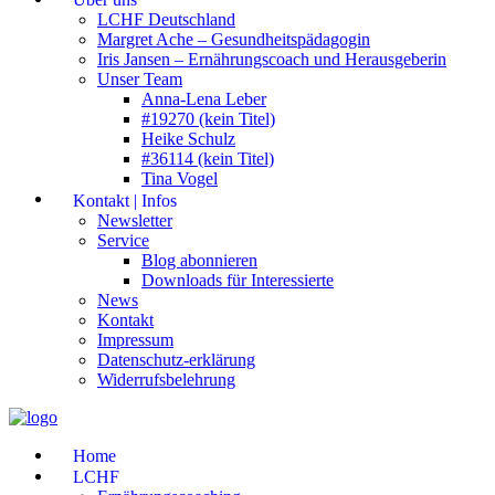
LCHF Deutschland
Margret Ache – Gesundheitspädagogin
Iris Jansen – Ernährungscoach und Herausgeberin
Unser Team
Anna-Lena Leber
#19270 (kein Titel)
Heike Schulz
#36114 (kein Titel)
Tina Vogel
Kontakt | Infos
Newsletter
Service
Blog abonnieren
Downloads für Interessierte
News
Kontakt
Impressum
Datenschutz-erklärung
Widerrufsbelehrung
Home
LCHF