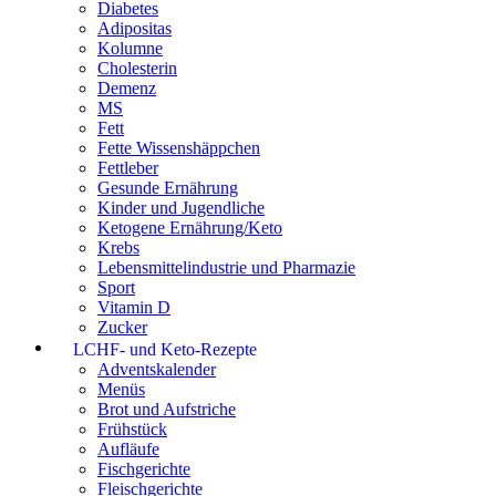
Diabetes
Adipositas
Kolumne
Cholesterin
Demenz
MS
Fett
Fette Wissenshäppchen
Fettleber
Gesunde Ernährung
Kinder und Jugendliche
Ketogene Ernährung/Keto
Krebs
Lebensmittelindustrie und Pharmazie
Sport
Vitamin D
Zucker
LCHF- und Keto-Rezepte
Adventskalender
Menüs
Brot und Aufstriche
Frühstück
Aufläufe
Fischgerichte
Fleischgerichte