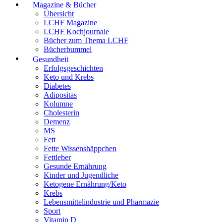
Magazine & Bücher
Übersicht
LCHF Magazine
LCHF Kochjournale
Bücher zum Thema LCHF
Bücherbummel
Gesundheit
Erfolgsgeschichten
Keto und Krebs
Diabetes
Adipositas
Kolumne
Cholesterin
Demenz
MS
Fett
Fette Wissenshäppchen
Fettleber
Gesunde Ernährung
Kinder und Jugendliche
Ketogene Ernährung/Keto
Krebs
Lebensmittelindustrie und Pharmazie
Sport
Vitamin D