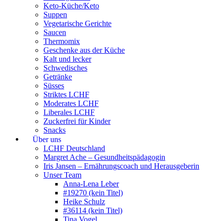
Keto-Küche/Keto
Suppen
Vegetarische Gerichte
Saucen
Thermomix
Geschenke aus der Küche
Kalt und lecker
Schwedisches
Getränke
Süsses
Striktes LCHF
Moderates LCHF
Liberales LCHF
Zuckerfrei für Kinder
Snacks
Über uns
LCHF Deutschland
Margret Ache – Gesundheitspädagogin
Iris Jansen – Ernährungscoach und Herausgeberin
Unser Team
Anna-Lena Leber
#19270 (kein Titel)
Heike Schulz
#36114 (kein Titel)
Tina Vogel