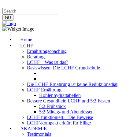
Impressum
|
Datenschutzerklärung
|
Kontakt
|
Newsletter
Home
LCHF
Ernährungscoaching
Beratung
LCHF – Was ist das?
Basiswissen: Die LCHF Grundschule
Die LCHF-Ernährung ist keine Reduktionsdiät
LCHF Ernährung
Kohlenhydrattabellen
Bessere Gesundheit: LCHF und 5:2 Fasten
5:2 Frühstück
5:2 Mittag- und Abendessen
LCHF funktioniert – Die Beweise
LCHF-kompakt erklärt für Eilige
AKADEMIE
Testimonials