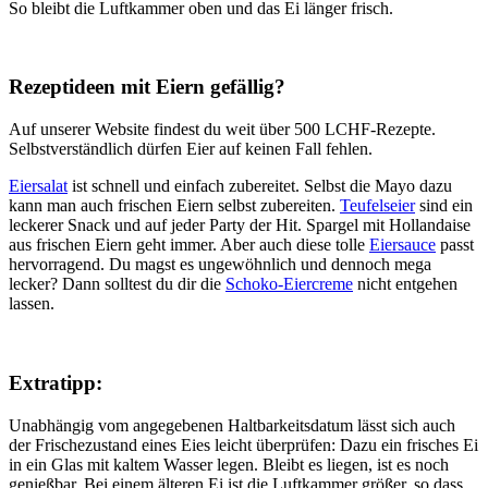
So bleibt die Luftkammer oben und das Ei länger frisch.
Rezeptideen mit Eiern gefällig?
Auf unserer Website findest du weit über 500 LCHF-Rezepte.
Selbstverständlich dürfen Eier auf keinen Fall fehlen.
Eiersalat
ist schnell und einfach zubereitet. Selbst die Mayo dazu
kann man auch frischen Eiern selbst zubereiten.
Teufelseier
sind ein
leckerer Snack und auf jeder Party der Hit. Spargel mit Hollandaise
aus frischen Eiern geht immer. Aber auch diese tolle
Eiersauce
passt
hervorragend. Du magst es ungewöhnlich und dennoch mega
lecker? Dann solltest du dir die
Schoko-Eiercreme
nicht entgehen
lassen.
Extratipp:
Unabhängig vom angegebenen Haltbarkeitsdatum lässt sich auch
der Frischezustand eines Eies leicht überprüfen: Dazu ein frisches Ei
in ein Glas mit kaltem Wasser legen. Bleibt es liegen, ist es noch
genießbar. Bei einem älteren Ei ist die Luftkammer größer, so dass