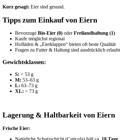
Kurz gesagt:
Eier sind gesund.
Tipps zum Einkauf von Eiern
Bevorzuge
Bio-Eier (0)
oder
Freilandhaltung (1)
Kaufe möglichst regional
Hofläden & „Eierklappen“ bieten oft beste Qualität
Fragen zu Futter & Haltung sind ausdrücklich erlaubt
Gewichtsklassen:
S:
< 53 g
M:
53–63 g
L:
63–73 g
XL:
> 73 g
Lagerung & Haltbarkeit von Eiern
Frische Eier:
Natürliche Schutzschicht (Cuticula) hält ca.
18 Tage