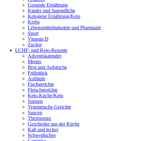
Gesunde Ernährung
Kinder und Jugendliche
Ketogene Ernährung/Keto
Krebs
Lebensmittelindustrie und Pharmazie
Sport
Vitamin D
Zucker
LCHF- und Keto-Rezepte
Adventskalender
Menüs
Brot und Aufstriche
Frühstück
Aufläufe
Fischgerichte
Fleischgerichte
Keto-Küche/Keto
Suppen
Vegetarische Gerichte
Saucen
Thermomix
Geschenke aus der Küche
Kalt und lecker
Schwedisches
Getränke