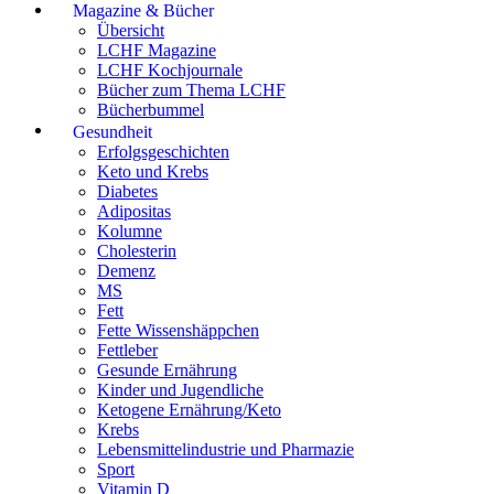
Magazine & Bücher
Übersicht
LCHF Magazine
LCHF Kochjournale
Bücher zum Thema LCHF
Bücherbummel
Gesundheit
Erfolgsgeschichten
Keto und Krebs
Diabetes
Adipositas
Kolumne
Cholesterin
Demenz
MS
Fett
Fette Wissenshäppchen
Fettleber
Gesunde Ernährung
Kinder und Jugendliche
Ketogene Ernährung/Keto
Krebs
Lebensmittelindustrie und Pharmazie
Sport
Vitamin D