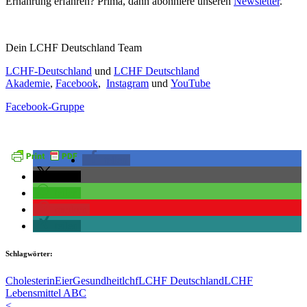
Ernährung erfahren? Prima, dann abonniere unseren
Newsletter
.
Dein LCHF Deutschland Team
LCHF-Deutschland
und
LCHF Deutschland
Akademie
,
Facebook
,
Instagram
und
YouTube
Facebook-Gruppe
teilen
teilen
teilen
merken
teilen
Schlagwörter:
Cholesterin
Eier
Gesundheit
lchf
LCHF Deutschland
LCHF
Lebensmittel ABC
<