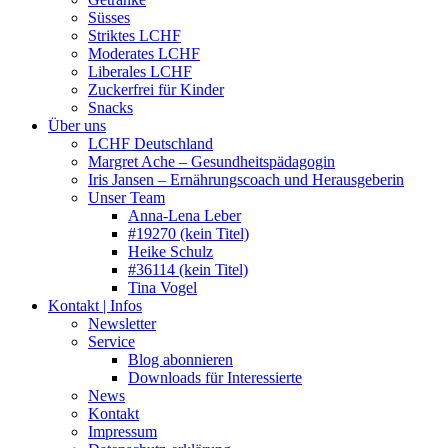
Süsses
Striktes LCHF
Moderates LCHF
Liberales LCHF
Zuckerfrei für Kinder
Snacks
Über uns
LCHF Deutschland
Margret Ache – Gesundheitspädagogin
Iris Jansen – Ernährungscoach und Herausgeberin
Unser Team
Anna-Lena Leber
#19270 (kein Titel)
Heike Schulz
#36114 (kein Titel)
Tina Vogel
Kontakt | Infos
Newsletter
Service
Blog abonnieren
Downloads für Interessierte
News
Kontakt
Impressum