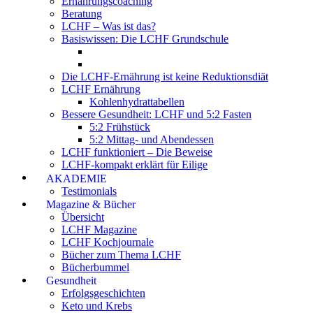
Ernährungscoaching
Beratung
LCHF – Was ist das?
Basiswissen: Die LCHF Grundschule
Die LCHF-Ernährung ist keine Reduktionsdiät
LCHF Ernährung
Kohlenhydrattabellen
Bessere Gesundheit: LCHF und 5:2 Fasten
5:2 Frühstück
5:2 Mittag- und Abendessen
LCHF funktioniert – Die Beweise
LCHF-kompakt erklärt für Eilige
AKADEMIE
Testimonials
Magazine & Bücher
Übersicht
LCHF Magazine
LCHF Kochjournale
Bücher zum Thema LCHF
Bücherbummel
Gesundheit
Erfolgsgeschichten
Keto und Krebs