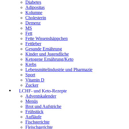
Diabetes
Adipositas
Kolumne
Cholesterin
Demenz
MS
Fett
Fette Wissenshäppchen
Fettleber
Gesunde Ernährung
Kinder und Jugendliche
Ketogene Ernährung/Keto
Krebs
Lebensmittelindustrie und Pharmazie
Sport
Vitamin D
Zucker
LCHF- und Keto-Rezepte
Adventskalender
Menüs
Brot und Aufstriche
Frühstück
Aufläufe
Fischgerichte
Fleischgerichte