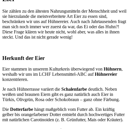
Sie zählen zu den ältesten Nahrungsmitteln der Menschheit und weil
sie hierzulande die meistverbreitete Art Eier zu essen sind,
beschränken wir uns auf Hühnereier. Auch nach Jahrtausenden fragt
man sich noch immer wer zuerst da war, das Ei oder das Huhn?!
Diese Frage klären wir heute nicht, wohl aber, was alles in ihnen
steckt. Und das ist nicht gerade wenig!
Herkunft der Eier
Eier stammen in unserem Kulturkreis überwiegend von
Hühnern
,
weshalb wir uns im LCHF Lebensmittel-ABC auf
Hühnereier
konzentrieren.
Je nach Hühnerrasse variiert die
Schalenfarbe
deutlich. Neben
weißen und braunen Eiern gibt es ganz natürlich auch Eier in
Türkis, Olivgrün, Rosa oder Schokobraun – ganz ohne Färbung.
Die
Dotterfarbe
hängt maßgeblich vom Futter ab. Ein kräftig
gelber bis orangefarbener Dotter entsteht durch hochwertiges Futter
mit natürlichen Carotinoiden (z. B. Grünfutter, Mais oder Kräuter).