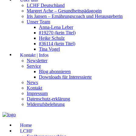
LCHF Deutschland
Margret Ache – Gesundheitspädagogin
Iris Jansen – Ernährungscoach und Herausgeberin
Unser Team
Anna-Lena Leber
#19270 (kein Titel)
Heike Schulz
#36114 (kein Titel)
Tina Vogel
Kontakt | Infos
Newsletter
Service
Blog abonnieren
Downloads für Interessierte
News
Kontakt
Impressum
Datenschutz-erklärung
Widerrufsbelehrung
Home
LCHF