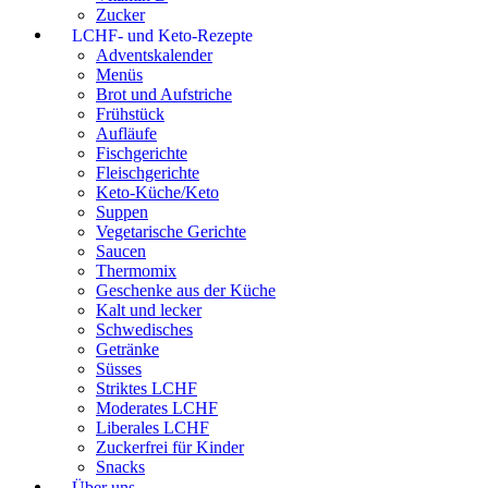
Zucker
LCHF- und Keto-Rezepte
Adventskalender
Menüs
Brot und Aufstriche
Frühstück
Aufläufe
Fischgerichte
Fleischgerichte
Keto-Küche/Keto
Suppen
Vegetarische Gerichte
Saucen
Thermomix
Geschenke aus der Küche
Kalt und lecker
Schwedisches
Getränke
Süsses
Striktes LCHF
Moderates LCHF
Liberales LCHF
Zuckerfrei für Kinder
Snacks
Über uns