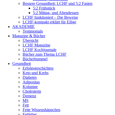
Bessere Gesundheit: LCHF und 5:2 Fasten
5:2 Frühstück
5:2 Mittag- und Abendessen
LCHF funktioniert – Die Beweise
LCHF-kompakt erklärt für Eilige
AKADEMIE
Testimonials
Magazine & Bücher
Übersicht
LCHF Magazine
LCHF Kochjournale
Bücher zum Thema LCHF
Bücherbummel
Gesundheit
Erfolgsgeschichten
Keto und Krebs
Diabetes
Adipositas
Kolumne
Cholesterin
Demenz
MS
Fett
Fette Wissenshäppchen
Fettleber