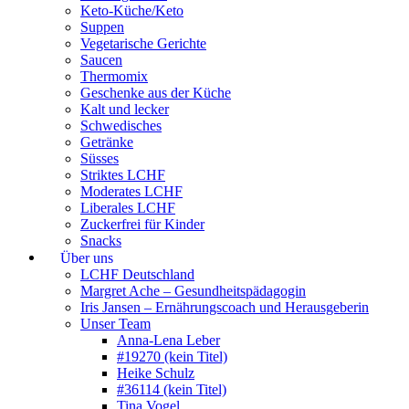
Keto-Küche/Keto
Suppen
Vegetarische Gerichte
Saucen
Thermomix
Geschenke aus der Küche
Kalt und lecker
Schwedisches
Getränke
Süsses
Striktes LCHF
Moderates LCHF
Liberales LCHF
Zuckerfrei für Kinder
Snacks
Über uns
LCHF Deutschland
Margret Ache – Gesundheitspädagogin
Iris Jansen – Ernährungscoach und Herausgeberin
Unser Team
Anna-Lena Leber
#19270 (kein Titel)
Heike Schulz
#36114 (kein Titel)
Tina Vogel