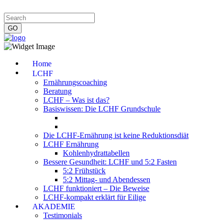
Impressum
|
Datenschutzerklärung
|
Kontakt
|
Newsletter
Home
LCHF
Ernährungscoaching
Beratung
LCHF – Was ist das?
Basiswissen: Die LCHF Grundschule
Die LCHF-Ernährung ist keine Reduktionsdiät
LCHF Ernährung
Kohlenhydrattabellen
Bessere Gesundheit: LCHF und 5:2 Fasten
5:2 Frühstück
5:2 Mittag- und Abendessen
LCHF funktioniert – Die Beweise
LCHF-kompakt erklärt für Eilige
AKADEMIE
Testimonials