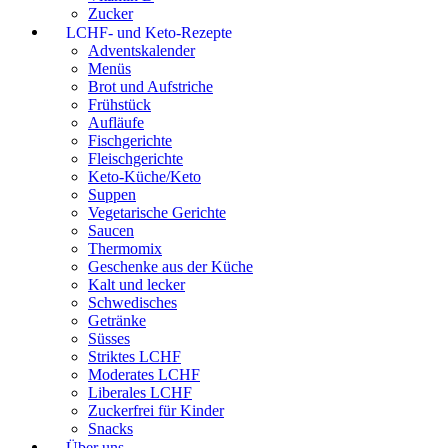
Zucker
LCHF- und Keto-Rezepte
Adventskalender
Menüs
Brot und Aufstriche
Frühstück
Aufläufe
Fischgerichte
Fleischgerichte
Keto-Küche/Keto
Suppen
Vegetarische Gerichte
Saucen
Thermomix
Geschenke aus der Küche
Kalt und lecker
Schwedisches
Getränke
Süsses
Striktes LCHF
Moderates LCHF
Liberales LCHF
Zuckerfrei für Kinder
Snacks
Über uns