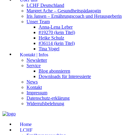
LCHF Deutschland
Margret Ache – Gesundheitspädagogin
Iris Jansen – Ernährungscoach und Herausgeberin
Unser Team
Anna-Lena Leber
#19270 (kein Titel)
Heike Schulz
#36114 (kein Titel)
Tina Vogel
Kontakt | Infos
Newsletter
Service
Blog abonnieren
Downloads für Interessierte
News
Kontakt
Impressum
Datenschutz-erklärung
Widerrufsbelehrung
Home
LCHF