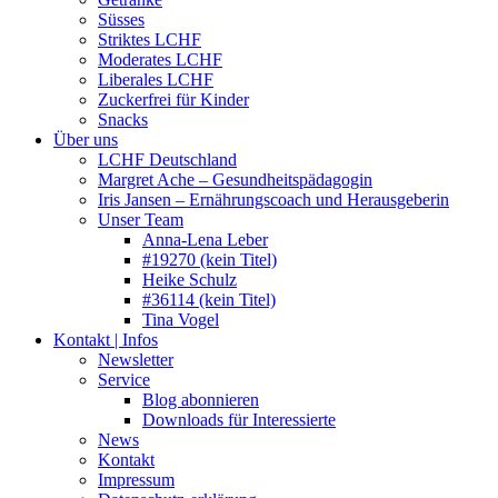
Süsses
Striktes LCHF
Moderates LCHF
Liberales LCHF
Zuckerfrei für Kinder
Snacks
Über uns
LCHF Deutschland
Margret Ache – Gesundheitspädagogin
Iris Jansen – Ernährungscoach und Herausgeberin
Unser Team
Anna-Lena Leber
#19270 (kein Titel)
Heike Schulz
#36114 (kein Titel)
Tina Vogel
Kontakt | Infos
Newsletter
Service
Blog abonnieren
Downloads für Interessierte
News
Kontakt
Impressum