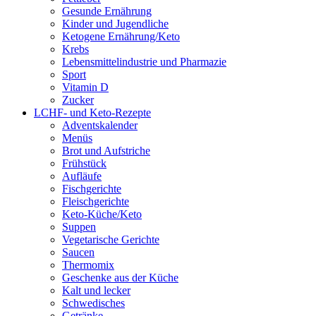
Gesunde Ernährung
Kinder und Jugendliche
Ketogene Ernährung/Keto
Krebs
Lebensmittelindustrie und Pharmazie
Sport
Vitamin D
Zucker
LCHF- und Keto-Rezepte
Adventskalender
Menüs
Brot und Aufstriche
Frühstück
Aufläufe
Fischgerichte
Fleischgerichte
Keto-Küche/Keto
Suppen
Vegetarische Gerichte
Saucen
Thermomix
Geschenke aus der Küche
Kalt und lecker
Schwedisches
Getränke