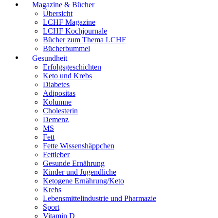
Magazine & Bücher
Übersicht
LCHF Magazine
LCHF Kochjournale
Bücher zum Thema LCHF
Bücherbummel
Gesundheit
Erfolgsgeschichten
Keto und Krebs
Diabetes
Adipositas
Kolumne
Cholesterin
Demenz
MS
Fett
Fette Wissenshäppchen
Fettleber
Gesunde Ernährung
Kinder und Jugendliche
Ketogene Ernährung/Keto
Krebs
Lebensmittelindustrie und Pharmazie
Sport
Vitamin D