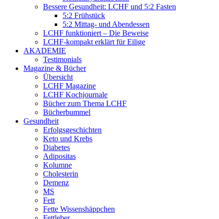
Bessere Gesundheit: LCHF und 5:2 Fasten
5:2 Frühstück
5:2 Mittag- und Abendessen
LCHF funktioniert – Die Beweise
LCHF-kompakt erklärt für Eilige
AKADEMIE
Testimonials
Magazine & Bücher
Übersicht
LCHF Magazine
LCHF Kochjournale
Bücher zum Thema LCHF
Bücherbummel
Gesundheit
Erfolgsgeschichten
Keto und Krebs
Diabetes
Adipositas
Kolumne
Cholesterin
Demenz
MS
Fett
Fette Wissenshäppchen
Fettleber