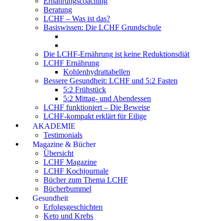
Ernährungscoaching
Beratung
LCHF – Was ist das?
Basiswissen: Die LCHF Grundschule
Die LCHF-Ernährung ist keine Reduktionsdiät
LCHF Ernährung
Kohlenhydrattabellen
Bessere Gesundheit: LCHF und 5:2 Fasten
5:2 Frühstück
5:2 Mittag- und Abendessen
LCHF funktioniert – Die Beweise
LCHF-kompakt erklärt für Eilige
AKADEMIE
Testimonials
Magazine & Bücher
Übersicht
LCHF Magazine
LCHF Kochjournale
Bücher zum Thema LCHF
Bücherbummel
Gesundheit
Erfolgsgeschichten
Keto und Krebs