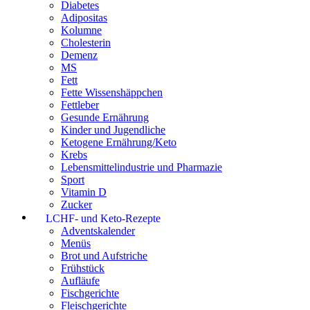
Diabetes
Adipositas
Kolumne
Cholesterin
Demenz
MS
Fett
Fette Wissenshäppchen
Fettleber
Gesunde Ernährung
Kinder und Jugendliche
Ketogene Ernährung/Keto
Krebs
Lebensmittelindustrie und Pharmazie
Sport
Vitamin D
Zucker
LCHF- und Keto-Rezepte
Adventskalender
Menüs
Brot und Aufstriche
Frühstück
Aufläufe
Fischgerichte
Fleischgerichte