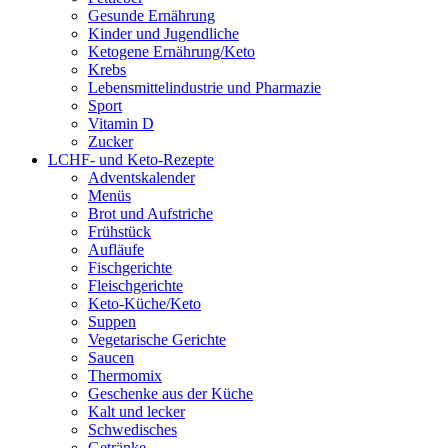
Gesunde Ernährung
Kinder und Jugendliche
Ketogene Ernährung/Keto
Krebs
Lebensmittelindustrie und Pharmazie
Sport
Vitamin D
Zucker
LCHF- und Keto-Rezepte
Adventskalender
Menüs
Brot und Aufstriche
Frühstück
Aufläufe
Fischgerichte
Fleischgerichte
Keto-Küche/Keto
Suppen
Vegetarische Gerichte
Saucen
Thermomix
Geschenke aus der Küche
Kalt und lecker
Schwedisches
Getränke