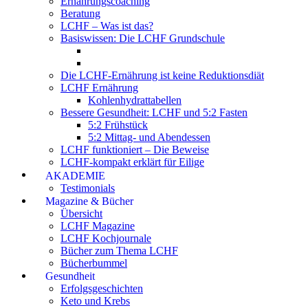
Ernährungscoaching
Beratung
LCHF – Was ist das?
Basiswissen: Die LCHF Grundschule
Die LCHF-Ernährung ist keine Reduktionsdiät
LCHF Ernährung
Kohlenhydrattabellen
Bessere Gesundheit: LCHF und 5:2 Fasten
5:2 Frühstück
5:2 Mittag- und Abendessen
LCHF funktioniert – Die Beweise
LCHF-kompakt erklärt für Eilige
AKADEMIE
Testimonials
Magazine & Bücher
Übersicht
LCHF Magazine
LCHF Kochjournale
Bücher zum Thema LCHF
Bücherbummel
Gesundheit
Erfolgsgeschichten
Keto und Krebs