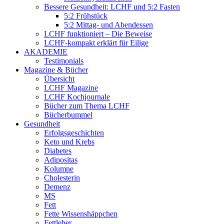
Bessere Gesundheit: LCHF und 5:2 Fasten
5:2 Frühstück
5:2 Mittag- und Abendessen
LCHF funktioniert – Die Beweise
LCHF-kompakt erklärt für Eilige
AKADEMIE
Testimonials
Magazine & Bücher
Übersicht
LCHF Magazine
LCHF Kochjournale
Bücher zum Thema LCHF
Bücherbummel
Gesundheit
Erfolgsgeschichten
Keto und Krebs
Diabetes
Adipositas
Kolumne
Cholesterin
Demenz
MS
Fett
Fette Wissenshäppchen
Fettleber