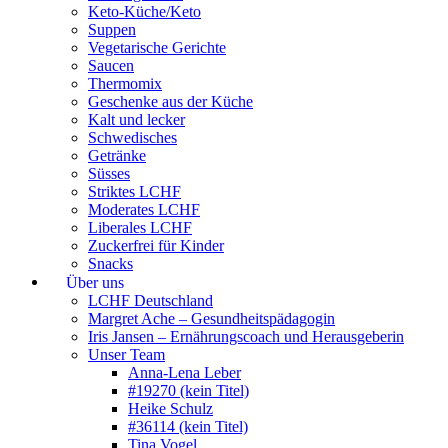
Keto-Küche/Keto
Suppen
Vegetarische Gerichte
Saucen
Thermomix
Geschenke aus der Küche
Kalt und lecker
Schwedisches
Getränke
Süsses
Striktes LCHF
Moderates LCHF
Liberales LCHF
Zuckerfrei für Kinder
Snacks
Über uns
LCHF Deutschland
Margret Ache – Gesundheitspädagogin
Iris Jansen – Ernährungscoach und Herausgeberin
Unser Team
Anna-Lena Leber
#19270 (kein Titel)
Heike Schulz
#36114 (kein Titel)
Tina Vogel