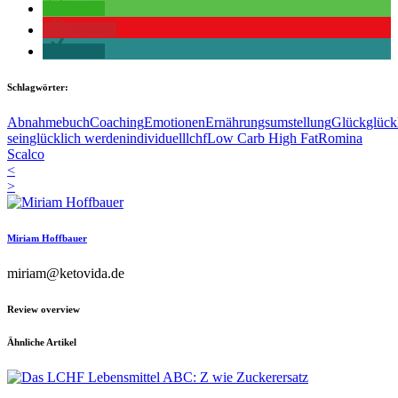
teilen
merken
teilen
Schlagwörter:
Abnahme
buch
Coaching
Emotionen
Ernährungsumstellung
Glück
glück
sein
glücklich werden
individuell
lchf
Low Carb High Fat
Romina
Scalco
<
>
Miriam Hoffbauer
miriam@ketovida.de
Review overview
Ähnliche Artikel