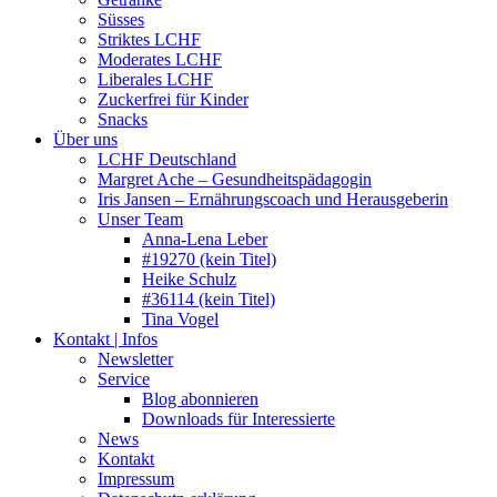
Süsses
Striktes LCHF
Moderates LCHF
Liberales LCHF
Zuckerfrei für Kinder
Snacks
Über uns
LCHF Deutschland
Margret Ache – Gesundheitspädagogin
Iris Jansen – Ernährungscoach und Herausgeberin
Unser Team
Anna-Lena Leber
#19270 (kein Titel)
Heike Schulz
#36114 (kein Titel)
Tina Vogel
Kontakt | Infos
Newsletter
Service
Blog abonnieren
Downloads für Interessierte
News
Kontakt
Impressum