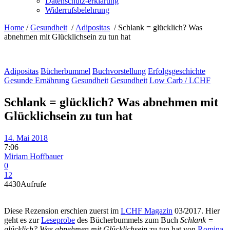
Datenschutz-erklärung
Widerrufsbelehrung
Home
/
Gesundheit
/
Adipositas
/
Schlank = glücklich? Was
abnehmen mit Glücklichsein zu tun hat
Adipositas
Bücherbummel
Buchvorstellung
Erfolgsgeschichte
Gesunde Ernährung
Gesundheit
Gesundheit
Low Carb / LCHF
Schlank = glücklich? Was abnehmen mit
Glücklichsein zu tun hat
14. Mai 2018
7:06
Miriam Hoffbauer
0
12
4430
Aufrufe
Diese Rezension erschien zuerst im
LCHF Magazin
03/2017. Hier
geht es zur
Leseprobe
des Bücherbummels zum Buch
Schlank =
glücklich? Was abnehmen mit Glücklichsein
zu tun hat von
Romina