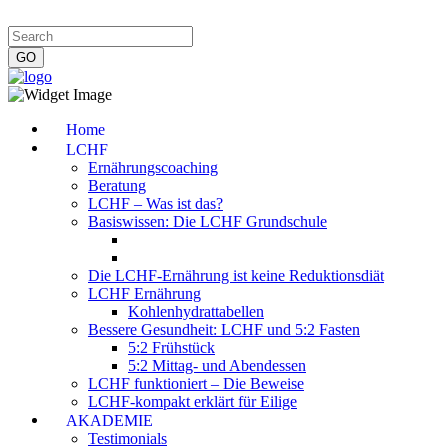
Impressum
|
Datenschutzerklärung
|
Kontakt
|
Newsletter
Home
LCHF
Ernährungscoaching
Beratung
LCHF – Was ist das?
Basiswissen: Die LCHF Grundschule
Die LCHF-Ernährung ist keine Reduktionsdiät
LCHF Ernährung
Kohlenhydrattabellen
Bessere Gesundheit: LCHF und 5:2 Fasten
5:2 Frühstück
5:2 Mittag- und Abendessen
LCHF funktioniert – Die Beweise
LCHF-kompakt erklärt für Eilige
AKADEMIE
Testimonials