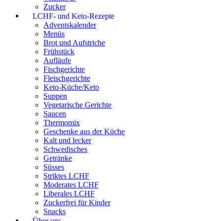
Zucker
LCHF- und Keto-Rezepte
Adventskalender
Menüs
Brot und Aufstriche
Frühstück
Aufläufe
Fischgerichte
Fleischgerichte
Keto-Küche/Keto
Suppen
Vegetarische Gerichte
Saucen
Thermomix
Geschenke aus der Küche
Kalt und lecker
Schwedisches
Getränke
Süsses
Striktes LCHF
Moderates LCHF
Liberales LCHF
Zuckerfrei für Kinder
Snacks
Über uns