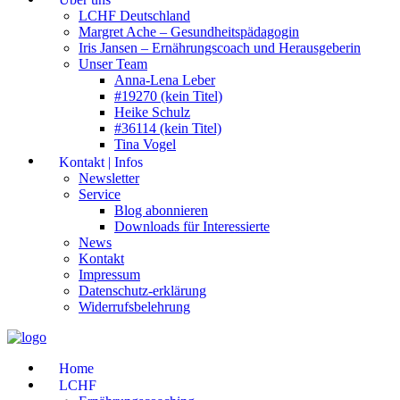
LCHF Deutschland
Margret Ache – Gesundheitspädagogin
Iris Jansen – Ernährungscoach und Herausgeberin
Unser Team
Anna-Lena Leber
#19270 (kein Titel)
Heike Schulz
#36114 (kein Titel)
Tina Vogel
Kontakt | Infos
Newsletter
Service
Blog abonnieren
Downloads für Interessierte
News
Kontakt
Impressum
Datenschutz-erklärung
Widerrufsbelehrung
Home
LCHF