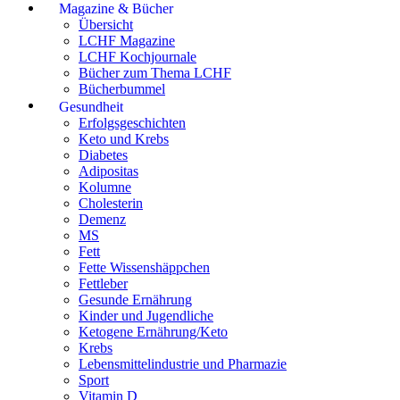
Magazine & Bücher
Übersicht
LCHF Magazine
LCHF Kochjournale
Bücher zum Thema LCHF
Bücherbummel
Gesundheit
Erfolgsgeschichten
Keto und Krebs
Diabetes
Adipositas
Kolumne
Cholesterin
Demenz
MS
Fett
Fette Wissenshäppchen
Fettleber
Gesunde Ernährung
Kinder und Jugendliche
Ketogene Ernährung/Keto
Krebs
Lebensmittelindustrie und Pharmazie
Sport
Vitamin D