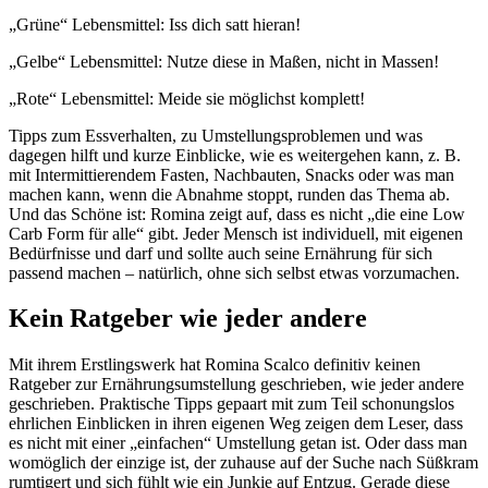
„Grüne“ Lebensmittel: Iss dich satt hieran!
„Gelbe“ Lebensmittel: Nutze diese in Maßen, nicht in Massen!
„Rote“ Lebensmittel: Meide sie möglichst komplett!
Tipps zum Essverhalten, zu Umstellungsproblemen und was
dagegen hilft und kurze Einblicke, wie es weitergehen kann, z. B.
mit Intermittierendem Fasten, Nachbauten, Snacks oder was man
machen kann, wenn die Abnahme stoppt, runden das Thema ab.
Und das Schöne ist: Romina zeigt auf, dass es nicht „die eine Low
Carb Form für alle“ gibt. Jeder Mensch ist individuell, mit eigenen
Bedürfnisse und darf und sollte auch seine Ernährung für sich
passend machen – natürlich, ohne sich selbst etwas vorzumachen.
Kein Ratgeber wie jeder andere
Mit ihrem Erstlingswerk hat Romina Scalco definitiv keinen
Ratgeber zur Ernährungsumstellung geschrieben, wie jeder andere
geschrieben. Praktische Tipps gepaart mit zum Teil schonungslos
ehrlichen Einblicken in ihren eigenen Weg zeigen dem Leser, dass
es nicht mit einer „einfachen“ Umstellung getan ist. Oder dass man
womöglich der einzige ist, der zuhause auf der Suche nach Süßkram
rumtigert und sich fühlt wie ein Junkie auf Entzug. Gerade diese