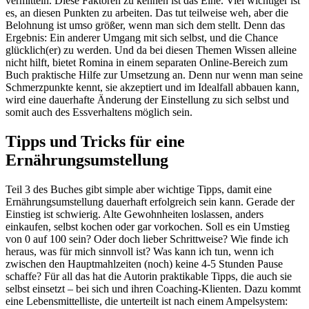
vermitteln. Diese Faktoren zu kennen ist das Eine. Viel wichtiger ist
es, an diesen Punkten zu arbeiten. Das tut teilweise weh, aber die
Belohnung ist umso größer, wenn man sich dem stellt. Denn das
Ergebnis: Ein anderer Umgang mit sich selbst, und die Chance
glücklich(er) zu werden. Und da bei diesen Themen Wissen alleine
nicht hilft, bietet Romina in einem separaten Online-Bereich zum
Buch praktische Hilfe zur Umsetzung an. Denn nur wenn man seine
Schmerzpunkte kennt, sie akzeptiert und im Idealfall abbauen kann,
wird eine dauerhafte Änderung der Einstellung zu sich selbst und
somit auch des Essverhaltens möglich sein.
Tipps und Tricks für eine
Ernährungsumstellung
Teil 3 des Buches gibt simple aber wichtige Tipps, damit eine
Ernährungsumstellung dauerhaft erfolgreich sein kann. Gerade der
Einstieg ist schwierig. Alte Gewohnheiten loslassen, anders
einkaufen, selbst kochen oder gar vorkochen. Soll es ein Umstieg
von 0 auf 100 sein? Oder doch lieber Schrittweise? Wie finde ich
heraus, was für mich sinnvoll ist? Was kann ich tun, wenn ich
zwischen den Hauptmahlzeiten (noch) keine 4-5 Stunden Pause
schaffe? Für all das hat die Autorin praktikable Tipps, die auch sie
selbst einsetzt – bei sich und ihren Coaching-Klienten. Dazu kommt
eine Lebensmittelliste, die unterteilt ist nach einem Ampelsystem: