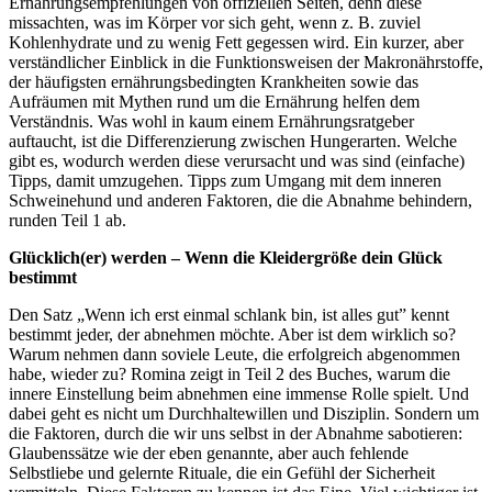
Ernährungsempfehlungen von offiziellen Seiten, denn diese
missachten, was im Körper vor sich geht, wenn z. B. zuviel
Kohlenhydrate und zu wenig Fett gegessen wird. Ein kurzer, aber
verständlicher Einblick in die Funktionsweisen der Makronährstoffe,
der häufigsten ernährungsbedingten Krankheiten sowie das
Aufräumen mit Mythen rund um die Ernährung helfen dem
Verständnis. Was wohl in kaum einem Ernährungsratgeber
auftaucht, ist die Differenzierung zwischen Hungerarten. Welche
gibt es, wodurch werden diese verursacht und was sind (einfache)
Tipps, damit umzugehen. Tipps zum Umgang mit dem inneren
Schweinehund und anderen Faktoren, die die Abnahme behindern,
runden Teil 1 ab.
Glücklich(er) werden – Wenn die Kleidergröße dein Glück
bestimmt
Den Satz „Wenn ich erst einmal schlank bin, ist alles gut” kennt
bestimmt jeder, der abnehmen möchte. Aber ist dem wirklich so?
Warum nehmen dann soviele Leute, die erfolgreich abgenommen
habe, wieder zu? Romina zeigt in Teil 2 des Buches, warum die
innere Einstellung beim abnehmen eine immense Rolle spielt. Und
dabei geht es nicht um Durchhaltewillen und Disziplin. Sondern um
die Faktoren, durch die wir uns selbst in der Abnahme sabotieren:
Glaubenssätze wie der eben genannte, aber auch fehlende
Selbstliebe und gelernte Rituale, die ein Gefühl der Sicherheit