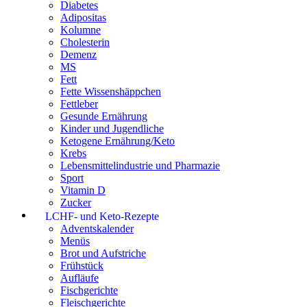
Diabetes
Adipositas
Kolumne
Cholesterin
Demenz
MS
Fett
Fette Wissenshäppchen
Fettleber
Gesunde Ernährung
Kinder und Jugendliche
Ketogene Ernährung/Keto
Krebs
Lebensmittelindustrie und Pharmazie
Sport
Vitamin D
Zucker
LCHF- und Keto-Rezepte
Adventskalender
Menüs
Brot und Aufstriche
Frühstück
Aufläufe
Fischgerichte
Fleischgerichte