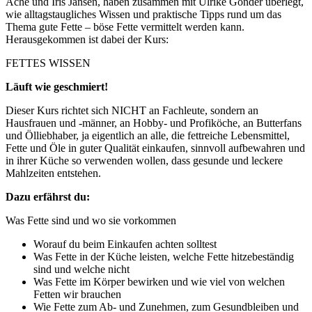
Ache und Iris Jansen, haben zusammen mit Ulrike Gonder überlegt,
wie alltagstaugliches Wissen und praktische Tipps rund um das
Thema gute Fette – böse Fette vermittelt werden kann.
Herausgekommen ist dabei der Kurs:
FETTES WISSEN
Läuft wie geschmiert!
Dieser Kurs richtet sich NICHT an Fachleute, sondern an
Hausfrauen und -männer, an Hobby- und Profiköche, an Butterfans
und Ölliebhaber, ja eigentlich an alle, die fettreiche Lebensmittel,
Fette und Öle in guter Qualität einkaufen, sinnvoll aufbewahren und
in ihrer Küche so verwenden wollen, dass gesunde und leckere
Mahlzeiten entstehen.
Dazu erfährst du:
Was Fette sind und wo sie vorkommen
Worauf du beim Einkaufen achten solltest
Was Fette in der Küche leisten, welche Fette hitzebeständig
sind und welche nicht
Was Fette im Körper bewirken und wie viel von welchen
Fetten wir brauchen
Wie Fette zum Ab- und Zunehmen, zum Gesundbleiben und