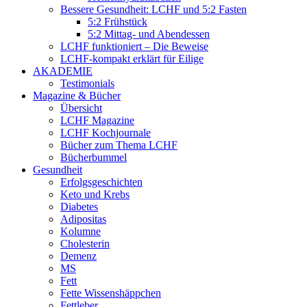
Bessere Gesundheit: LCHF und 5:2 Fasten
5:2 Frühstück
5:2 Mittag- und Abendessen
LCHF funktioniert – Die Beweise
LCHF-kompakt erklärt für Eilige
AKADEMIE
Testimonials
Magazine & Bücher
Übersicht
LCHF Magazine
LCHF Kochjournale
Bücher zum Thema LCHF
Bücherbummel
Gesundheit
Erfolgsgeschichten
Keto und Krebs
Diabetes
Adipositas
Kolumne
Cholesterin
Demenz
MS
Fett
Fette Wissenshäppchen
Fettleber