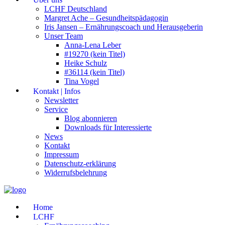
LCHF Deutschland
Margret Ache – Gesundheitspädagogin
Iris Jansen – Ernährungscoach und Herausgeberin
Unser Team
Anna-Lena Leber
#19270 (kein Titel)
Heike Schulz
#36114 (kein Titel)
Tina Vogel
Kontakt | Infos
Newsletter
Service
Blog abonnieren
Downloads für Interessierte
News
Kontakt
Impressum
Datenschutz-erklärung
Widerrufsbelehrung
Home
LCHF