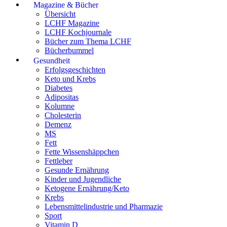
Magazine & Bücher
Übersicht
LCHF Magazine
LCHF Kochjournale
Bücher zum Thema LCHF
Bücherbummel
Gesundheit
Erfolgsgeschichten
Keto und Krebs
Diabetes
Adipositas
Kolumne
Cholesterin
Demenz
MS
Fett
Fette Wissenshäppchen
Fettleber
Gesunde Ernährung
Kinder und Jugendliche
Ketogene Ernährung/Keto
Krebs
Lebensmittelindustrie und Pharmazie
Sport
Vitamin D