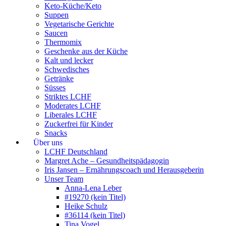
Keto-Küche/Keto
Suppen
Vegetarische Gerichte
Saucen
Thermomix
Geschenke aus der Küche
Kalt und lecker
Schwedisches
Getränke
Süsses
Striktes LCHF
Moderates LCHF
Liberales LCHF
Zuckerfrei für Kinder
Snacks
Über uns
LCHF Deutschland
Margret Ache – Gesundheitspädagogin
Iris Jansen – Ernährungscoach und Herausgeberin
Unser Team
Anna-Lena Leber
#19270 (kein Titel)
Heike Schulz
#36114 (kein Titel)
Tina Vogel