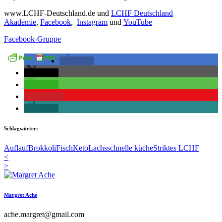
www.LCHF-Deutschland.de und
LCHF Deutschland
Akademie
,
Facebook
,
Instagram
und
YouTube
Facebook-Gruppe
teilen
teilen
teilen
merken
teilen
Schlagwörter:
Auflauf
Brokkoli
Fisch
Keto
Lachs
schnelle küche
Striktes LCHF
<
>
Margret Ache
ache.margret@gmail.com