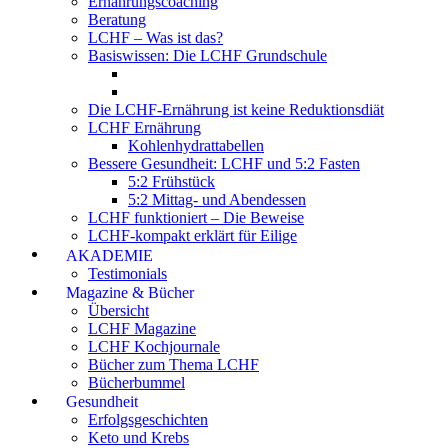
Ernährungscoaching
Beratung
LCHF – Was ist das?
Basiswissen: Die LCHF Grundschule
Die LCHF-Ernährung ist keine Reduktionsdiät
LCHF Ernährung
Kohlenhydrattabellen
Bessere Gesundheit: LCHF und 5:2 Fasten
5:2 Frühstück
5:2 Mittag- und Abendessen
LCHF funktioniert – Die Beweise
LCHF-kompakt erklärt für Eilige
AKADEMIE
Testimonials
Magazine & Bücher
Übersicht
LCHF Magazine
LCHF Kochjournale
Bücher zum Thema LCHF
Bücherbummel
Gesundheit
Erfolgsgeschichten
Keto und Krebs