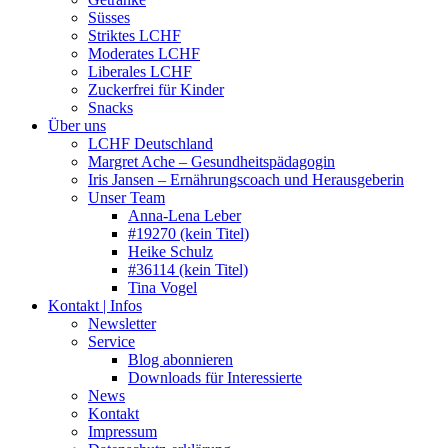
Süsses
Striktes LCHF
Moderates LCHF
Liberales LCHF
Zuckerfrei für Kinder
Snacks
Über uns
LCHF Deutschland
Margret Ache – Gesundheitspädagogin
Iris Jansen – Ernährungscoach und Herausgeberin
Unser Team
Anna-Lena Leber
#19270 (kein Titel)
Heike Schulz
#36114 (kein Titel)
Tina Vogel
Kontakt | Infos
Newsletter
Service
Blog abonnieren
Downloads für Interessierte
News
Kontakt
Impressum