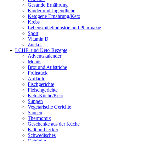
Gesunde Ernährung
Kinder und Jugendliche
Ketogene Ernährung/Keto
Krebs
Lebensmittelindustrie und Pharmazie
Sport
Vitamin D
Zucker
LCHF- und Keto-Rezepte
Adventskalender
Menüs
Brot und Aufstriche
Frühstück
Aufläufe
Fischgerichte
Fleischgerichte
Keto-Küche/Keto
Suppen
Vegetarische Gerichte
Saucen
Thermomix
Geschenke aus der Küche
Kalt und lecker
Schwedisches
Getränke