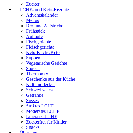
Zucker
LCHF- und Keto-Rezepte
Adventskalender
Menüs
Brot und Aufstriche
Frühstück
Aufläufe
Fischgerichte
Fleischgerichte
Keto-Küche/Keto
Suppen
Vegetarische Gerichte
Saucen
Thermomix
Geschenke aus der Küche
Kalt und lecker
Schwedisches
Getränke
Süsses
Striktes LCHF
Moderates LCHF
Liberales LCHF
Zuckerfrei für Kinder
Snacks
Über uns