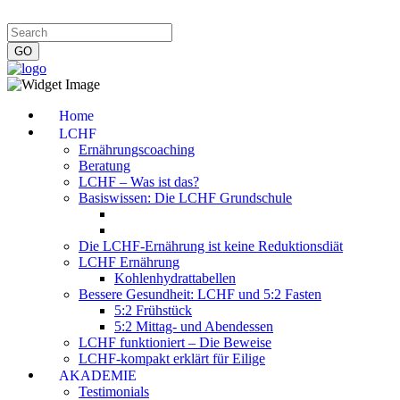
Impressum
|
Datenschutzerklärung
|
Kontakt
|
Newsletter
Home
LCHF
Ernährungscoaching
Beratung
LCHF – Was ist das?
Basiswissen: Die LCHF Grundschule
Die LCHF-Ernährung ist keine Reduktionsdiät
LCHF Ernährung
Kohlenhydrattabellen
Bessere Gesundheit: LCHF und 5:2 Fasten
5:2 Frühstück
5:2 Mittag- und Abendessen
LCHF funktioniert – Die Beweise
LCHF-kompakt erklärt für Eilige
AKADEMIE
Testimonials