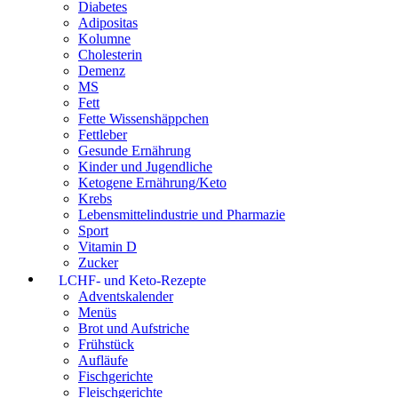
Diabetes
Adipositas
Kolumne
Cholesterin
Demenz
MS
Fett
Fette Wissenshäppchen
Fettleber
Gesunde Ernährung
Kinder und Jugendliche
Ketogene Ernährung/Keto
Krebs
Lebensmittelindustrie und Pharmazie
Sport
Vitamin D
Zucker
LCHF- und Keto-Rezepte
Adventskalender
Menüs
Brot und Aufstriche
Frühstück
Aufläufe
Fischgerichte
Fleischgerichte