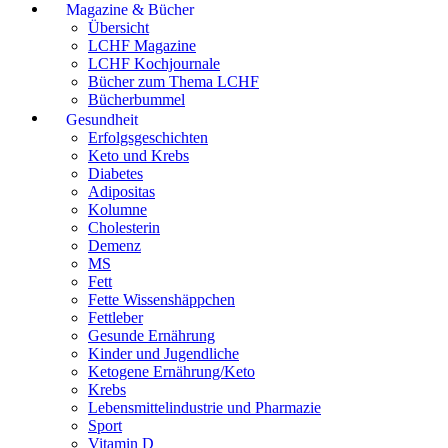
Magazine & Bücher
Übersicht
LCHF Magazine
LCHF Kochjournale
Bücher zum Thema LCHF
Bücherbummel
Gesundheit
Erfolgsgeschichten
Keto und Krebs
Diabetes
Adipositas
Kolumne
Cholesterin
Demenz
MS
Fett
Fette Wissenshäppchen
Fettleber
Gesunde Ernährung
Kinder und Jugendliche
Ketogene Ernährung/Keto
Krebs
Lebensmittelindustrie und Pharmazie
Sport
Vitamin D