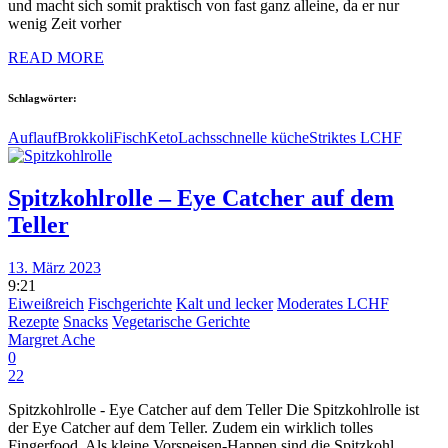
und macht sich somit praktisch von fast ganz alleine, da er nur
wenig Zeit vorher
READ MORE
Schlagwörter:
Auflauf
Brokkoli
Fisch
Keto
Lachs
schnelle küche
Striktes LCHF
Spitzkohlrolle – Eye Catcher auf dem
Teller
13. März 2023
9:21
Eiweißreich
Fischgerichte
Kalt und lecker
Moderates LCHF
Rezepte
Snacks
Vegetarische Gerichte
Margret Ache
0
22
Spitzkohlrolle - Eye Catcher auf dem Teller Die Spitzkohlrolle ist
der Eye Catcher auf dem Teller. Zudem ein wirklich tolles
Fingerfood. Als kleine Vorspeisen-Happen sind die Spitzkohl