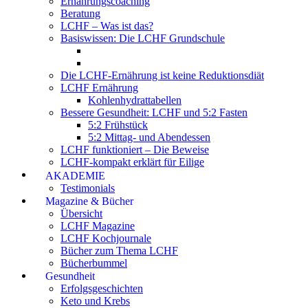
Ernährungscoaching
Beratung
LCHF – Was ist das?
Basiswissen: Die LCHF Grundschule
Die LCHF-Ernährung ist keine Reduktionsdiät
LCHF Ernährung
Kohlenhydrattabellen
Bessere Gesundheit: LCHF und 5:2 Fasten
5:2 Frühstück
5:2 Mittag- und Abendessen
LCHF funktioniert – Die Beweise
LCHF-kompakt erklärt für Eilige
AKADEMIE
Testimonials
Magazine & Bücher
Übersicht
LCHF Magazine
LCHF Kochjournale
Bücher zum Thema LCHF
Bücherbummel
Gesundheit
Erfolgsgeschichten
Keto und Krebs