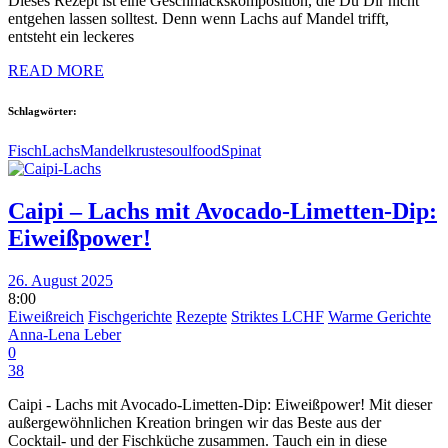
Dieses Rezept ist eine Geschmackskomposition, die Du Dir nicht
entgehen lassen solltest. Denn wenn Lachs auf Mandel trifft,
entsteht ein leckeres
READ MORE
Schlagwörter:
Fisch
Lachs
Mandelkruste
soulfood
Spinat
Caipi – Lachs mit Avocado-Limetten-Dip:
Eiweißpower!
26. August 2025
8:00
Eiweißreich
Fischgerichte
Rezepte
Striktes LCHF
Warme Gerichte
Anna-Lena Leber
0
38
Caipi - Lachs mit Avocado-Limetten-Dip: Eiweißpower! Mit dieser
außergewöhnlichen Kreation bringen wir das Beste aus der
Cocktail- und der Fischküche zusammen. Tauch ein in diese