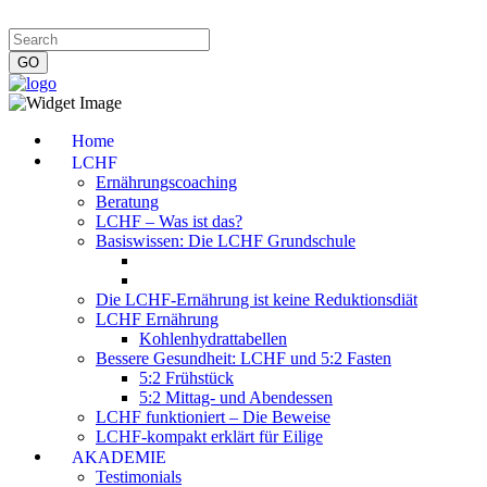
Impressum
|
Datenschutzerklärung
|
Kontakt
|
Newsletter
Home
LCHF
Ernährungscoaching
Beratung
LCHF – Was ist das?
Basiswissen: Die LCHF Grundschule
Die LCHF-Ernährung ist keine Reduktionsdiät
LCHF Ernährung
Kohlenhydrattabellen
Bessere Gesundheit: LCHF und 5:2 Fasten
5:2 Frühstück
5:2 Mittag- und Abendessen
LCHF funktioniert – Die Beweise
LCHF-kompakt erklärt für Eilige
AKADEMIE
Testimonials