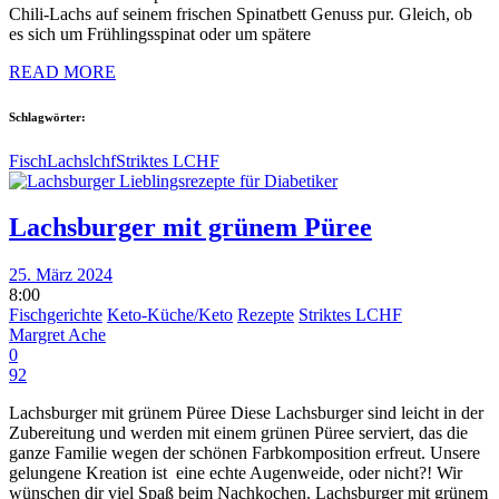
Chili-Lachs auf seinem frischen Spinatbett Genuss pur. Gleich, ob
es sich um Frühlingsspinat oder um spätere
READ MORE
Schlagwörter:
Fisch
Lachs
lchf
Striktes LCHF
Lachsburger mit grünem Püree
25. März 2024
8:00
Fischgerichte
Keto-Küche/Keto
Rezepte
Striktes LCHF
Margret Ache
0
92
Lachsburger mit grünem Püree Diese Lachsburger sind leicht in der
Zubereitung und werden mit einem grünen Püree serviert, das die
ganze Familie wegen der schönen Farbkomposition erfreut. Unsere
gelungene Kreation ist eine echte Augenweide, oder nicht?! Wir
wünschen dir viel Spaß beim Nachkochen. Lachsburger mit grünem