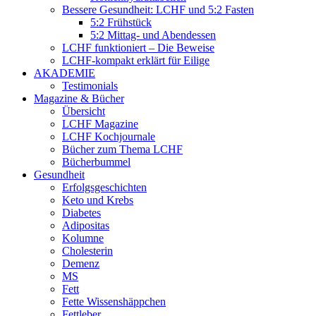
Bessere Gesundheit: LCHF und 5:2 Fasten
5:2 Frühstück
5:2 Mittag- und Abendessen
LCHF funktioniert – Die Beweise
LCHF-kompakt erklärt für Eilige
AKADEMIE
Testimonials
Magazine & Bücher
Übersicht
LCHF Magazine
LCHF Kochjournale
Bücher zum Thema LCHF
Bücherbummel
Gesundheit
Erfolgsgeschichten
Keto und Krebs
Diabetes
Adipositas
Kolumne
Cholesterin
Demenz
MS
Fett
Fette Wissenshäppchen
Fettleber