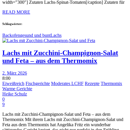
width="300"] Zutaten Lachs-Spinat-Tomaten[/caption] Zutaten für
READ MORE
Schlagwörter:
Backofen
gesund und bunt
Lachs
Lachs mit Zucchini-Champignon-Salat
und Feta – aus dem Thermomix
2. März 2026
8:00
Eiweißreich
Fischgerichte
Moderates LCHF
Rezepte
Thermomix
Warme Gerichte
Heike Schulz
0
9
Lachs mit Zucchini-Champignon-Salat und Feta – aus dem
Thermomix Mit ihrem Lachs mit Zucchini-Champignon-Salat und
Feta aus dem Thermomix hat Angelika Fritz ein wunderbar
sättigendes Gericht kreiert, das nicht nur perfekt in den Frühling