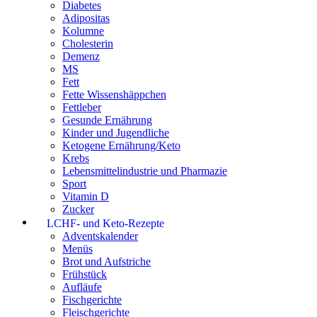
Diabetes
Adipositas
Kolumne
Cholesterin
Demenz
MS
Fett
Fette Wissenshäppchen
Fettleber
Gesunde Ernährung
Kinder und Jugendliche
Ketogene Ernährung/Keto
Krebs
Lebensmittelindustrie und Pharmazie
Sport
Vitamin D
Zucker
LCHF- und Keto-Rezepte
Adventskalender
Menüs
Brot und Aufstriche
Frühstück
Aufläufe
Fischgerichte
Fleischgerichte