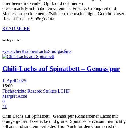
ihrer beeindruckenden Optik und raffinierten
Geschmackskombinationen vereint sie Frische, Cremigkeit und
Meeresaromen in einem köstlichen, mehrschichtigen Gericht. Unser
Rezept für eine Smörgåstårta
READ MORE
Schlagwörter:
eyecatcher
Krabben
Lachs
Smörgåstårta
Chili-Lachs auf Spinatbett – Genuss pur
1. April 2025
15:00
Fischgerichte
Rezepte
Striktes LCHF
Margret Ache
0
41
Chili-Lachs auf Spinatbett - Genuss pur Rosafarbener Lachs mit
orange-gelber Käsedecke und grüner Spinat sehen zusammen richtig
toll aus und sind ein perfektes Trio. Auch für den Gaumen ist der