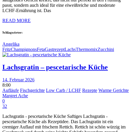
passt, sondern auch ideal für eine eiweißreiche und moderate
LCHF-Ernährung ist. Das
READ MORE
Schlagwörter:
Angelika
Fritz
Champignons
Feta
Gastrezept
Lachs
Thermomix
Zucchini
Lachsgratin – pescetarische Küche
14. Februar 2026
8:00
Aufläufe
Fischgerichte
Low Carb / LCHF
Rezepte
Warme Gerichte
Margret Ache
0
32
Lachsgratin - pescetarische Küche Saftiges Lachsgratin -
pescetarische Küche als Rezeptidee. Das Lachsgratin ist ein
cremiger Auflauf mit frischem Rettich. Rettich ist schön würzig im