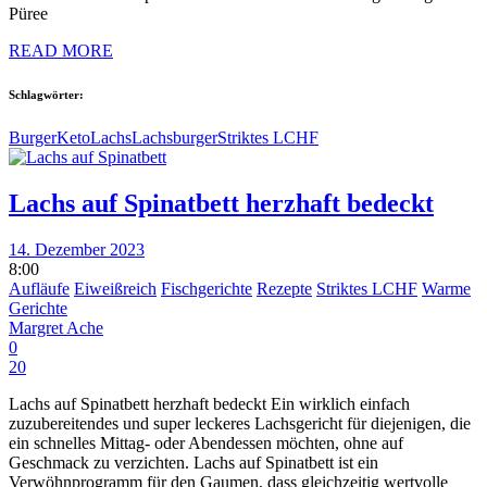
Püree
READ MORE
Schlagwörter:
Burger
Keto
Lachs
Lachsburger
Striktes LCHF
Lachs auf Spinatbett herzhaft bedeckt
14. Dezember 2023
8:00
Aufläufe
Eiweißreich
Fischgerichte
Rezepte
Striktes LCHF
Warme
Gerichte
Margret Ache
0
20
Lachs auf Spinatbett herzhaft bedeckt Ein wirklich einfach
zuzubereitendes und super leckeres Lachsgericht für diejenigen, die
ein schnelles Mittag- oder Abendessen möchten, ohne auf
Geschmack zu verzichten. Lachs auf Spinatbett ist ein
Verwöhnprogramm für den Gaumen, dass gleichzeitig wertvolle