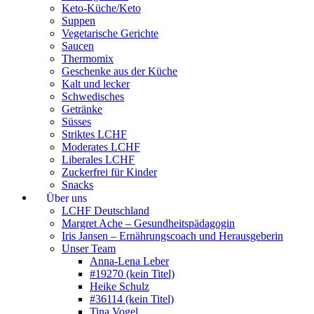
Keto-Küche/Keto
Suppen
Vegetarische Gerichte
Saucen
Thermomix
Geschenke aus der Küche
Kalt und lecker
Schwedisches
Getränke
Süsses
Striktes LCHF
Moderates LCHF
Liberales LCHF
Zuckerfrei für Kinder
Snacks
Über uns
LCHF Deutschland
Margret Ache – Gesundheitspädagogin
Iris Jansen – Ernährungscoach und Herausgeberin
Unser Team
Anna-Lena Leber
#19270 (kein Titel)
Heike Schulz
#36114 (kein Titel)
Tina Vogel