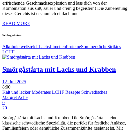
erfrischende Geschmacksexplosion und lass dich von der
Kombination aus süß, sauer und cremig begeistern! Die Zubereitung
dieses Gerichts ist erstaunlich einfach und
READ MORE
Schlagwörter:
Alkohol
eiweißreich
Lachs
Limetten
Proteine
Sommerküche
Striktes
LCHF
Smörgåstårta mit Lachs und Krabben
12. Juli 2025
8:00
Kalt und lecker
Moderates LCHF
Rezepte
Schwedisches
Margret Ache
0
20
Smörgåstårta mit Lachs und Krabben Die Smörgåstårta ist eine
klassische schwedische Spezialität, die perfekt für festliche Anlässe,
Familienfeiern oder gemütliche Zusammenkünfte geeignet ist. Mit