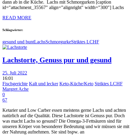
dann ab in die Küche. Lachs mit Schmorgurken [caption
id="attachment_35567" align="alignright" width="300"] Lachs
READ MORE
Schlagwörter:
gesund und bunt
Lachs
Schmorgurke
Striktes LCHF
Lachstorte, Genuss pur und gesund
25. Juli 2022
16:01
Fischgerichte
Kalt und lecker
Keto-Küche/Keto
Striktes LCHF
Margret Ache
0
67
Ketarier und Low Carber essen meistens gerne Lachs und achten
natürlich auf die Qualität. Diese Lachstorte ist Genuss pur. Doch
was macht Lachs so gesund? Die Omega-3-Fettsäuren sind für
unseren Körper von besonderer Bedeutung und wir müssen sie mit
der Nahrung aufnehmen. Sie sind bspw. an