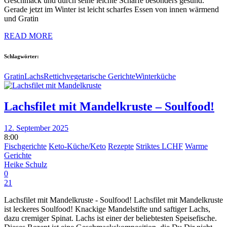
Geschmack und durch seine leichte Schärfe besonders gesund.
Gerade jetzt im Winter ist leicht scharfes Essen von innen wärmend
und Gratin
READ MORE
Schlagwörter:
Gratin
Lachs
Rettich
vegetarische Gerichte
Winterküche
Lachsfilet mit Mandelkruste – Soulfood!
12. September 2025
8:00
Fischgerichte
Keto-Küche/Keto
Rezepte
Striktes LCHF
Warme
Gerichte
Heike Schulz
0
21
Lachsfilet mit Mandelkruste - Soulfood! Lachsfilet mit Mandelkruste
ist leckeres Soulfood! Knackige Mandelstifte und saftiger Lachs,
dazu cremiger Spinat. Lachs ist einer der beliebtesten Speisefische.