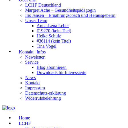
LCHF Deutschland
Margret Ache – Gesundheitspädagogin
Iris Jansen – Ernährungscoach und Herausgeberin
Unser Team
Anna-Lena Leber
#19270 (kein Titel)
Heike Schulz
#36114 (kein Titel)
Tina Vogel
Kontakt | Infos
Newsletter
Service
Blog abonnieren
Downloads für Interessierte
News
Kontakt
Impressum
Datenschutz-erklärung
Widerrufsbelehrung
Home
LCHF