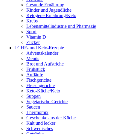
Gesunde Ernährung
Kinder und Jugendliche
Ketogene Ernährung/Keto
Krebs
Lebensmittelindustrie und Pharmazie
Sport
Vitamin D
Zucker
LCHF- und Keto-Rezepte
Adventskalender
Menüs
Brot und Aufstriche
Frühstück
Aufläufe
Fischgerichte
Fleischgerichte
Keto-Küche/Keto
Suppen
Vegetarische Gerichte
Saucen
Thermomix
Geschenke aus der Küche
Kalt und lecker
Schwedisches
Getränke