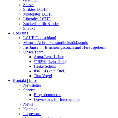
Süsses
Striktes LCHF
Moderates LCHF
Liberales LCHF
Zuckerfrei für Kinder
Snacks
Über uns
LCHF Deutschland
Margret Ache – Gesundheitspädagogin
Iris Jansen – Ernährungscoach und Herausgeberin
Unser Team
Anna-Lena Leber
#19270 (kein Titel)
Heike Schulz
#36114 (kein Titel)
Tina Vogel
Kontakt | Infos
Newsletter
Service
Blog abonnieren
Downloads für Interessierte
News
Kontakt
Impressum