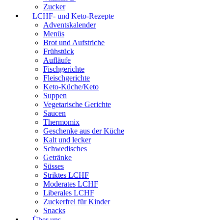
Zucker
LCHF- und Keto-Rezepte
Adventskalender
Menüs
Brot und Aufstriche
Frühstück
Aufläufe
Fischgerichte
Fleischgerichte
Keto-Küche/Keto
Suppen
Vegetarische Gerichte
Saucen
Thermomix
Geschenke aus der Küche
Kalt und lecker
Schwedisches
Getränke
Süsses
Striktes LCHF
Moderates LCHF
Liberales LCHF
Zuckerfrei für Kinder
Snacks
Über uns