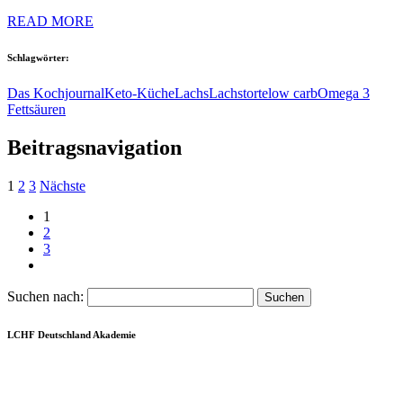
READ MORE
Schlagwörter:
Das Kochjournal
Keto-Küche
Lachs
Lachstorte
low carb
Omega 3
Fettsäuren
Beitragsnavigation
1
2
3
Nächste
1
2
3
Suchen nach:
LCHF Deutschland Akademie