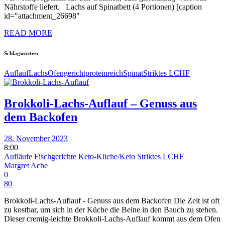
Nährstoffe liefert. Lachs auf Spinatbett (4 Portionen) [caption
id="attachment_26698"
READ MORE
Schlagwörter:
Auflauf
Lachs
Ofengericht
proteinreich
Spinat
Striktes LCHF
Brokkoli-Lachs-Auflauf – Genuss aus
dem Backofen
28. November 2023
8:00
Aufläufe
Fischgerichte
Keto-Küche/Keto
Striktes LCHF
Margret Ache
0
80
Brokkoli-Lachs-Auflauf - Genuss aus dem Backofen Die Zeit ist oft
zu kostbar, um sich in der Küche die Beine in den Bauch zu stehen.
Dieser cremig-leichte Brokkoli-Lachs-Auflauf kommt aus dem Ofen