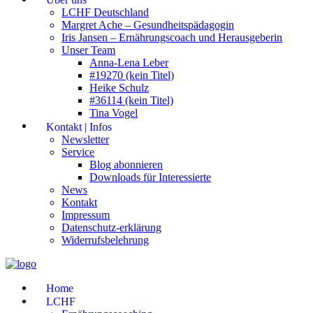
LCHF Deutschland
Margret Ache – Gesundheitspädagogin
Iris Jansen – Ernährungscoach und Herausgeberin
Unser Team
Anna-Lena Leber
#19270 (kein Titel)
Heike Schulz
#36114 (kein Titel)
Tina Vogel
Kontakt | Infos
Newsletter
Service
Blog abonnieren
Downloads für Interessierte
News
Kontakt
Impressum
Datenschutz-erklärung
Widerrufsbelehrung
Home
LCHF