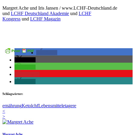
Margret Ache und Iris Jansen / www.LCHF-Deutschland.de
und
LCHF Deutschland Akademie
und
LCHF
Kongress
und
LCHF Magazin
teilen
teilen
teilen
merken
teilen
Schlagwörter:
ernährung
Keto
lchf
Lebensmitteletagere
<
>
Margret Ache