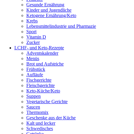
Gesunde Ernährung
Kinder und Jugendliche
Ketogene Ernährung/Keto
Krebs
Lebensmittelindustrie und Pharmazie
Sport
Vitamin D
Zucker
LCHF- und Keto-Rezepte
Adventskalender
Menüs
Brot und Aufstriche
Frühstück
Aufläufe
Fischgerichte
Fleischgerichte
Keto-Küche/Keto
Suppen
Vegetarische Gerichte
Saucen
Thermomix
Geschenke aus der Küche
Kalt und lecker
Schwedisches
Getränke