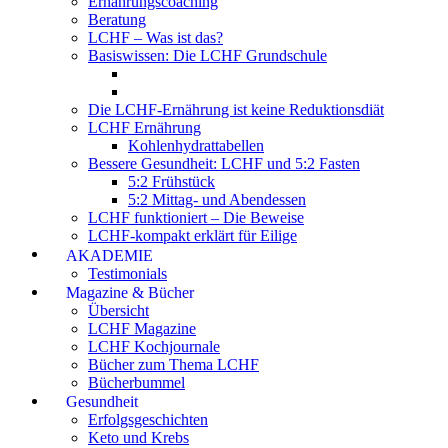
Ernährungscoaching
Beratung
LCHF – Was ist das?
Basiswissen: Die LCHF Grundschule
Die LCHF-Ernährung ist keine Reduktionsdiät
LCHF Ernährung
Kohlenhydrattabellen
Bessere Gesundheit: LCHF und 5:2 Fasten
5:2 Frühstück
5:2 Mittag- und Abendessen
LCHF funktioniert – Die Beweise
LCHF-kompakt erklärt für Eilige
AKADEMIE
Testimonials
Magazine & Bücher
Übersicht
LCHF Magazine
LCHF Kochjournale
Bücher zum Thema LCHF
Bücherbummel
Gesundheit
Erfolgsgeschichten
Keto und Krebs