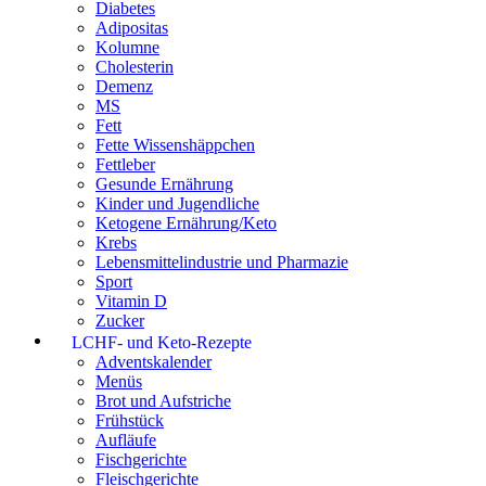
Diabetes
Adipositas
Kolumne
Cholesterin
Demenz
MS
Fett
Fette Wissenshäppchen
Fettleber
Gesunde Ernährung
Kinder und Jugendliche
Ketogene Ernährung/Keto
Krebs
Lebensmittelindustrie und Pharmazie
Sport
Vitamin D
Zucker
LCHF- und Keto-Rezepte
Adventskalender
Menüs
Brot und Aufstriche
Frühstück
Aufläufe
Fischgerichte
Fleischgerichte