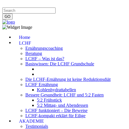
Impressum
|
Datenschutzerklärung
|
Kontakt
|
Newsletter
Home
LCHF
Ernährungscoaching
Beratung
LCHF – Was ist das?
Basiswissen: Die LCHF Grundschule
Die LCHF-Ernährung ist keine Reduktionsdiät
LCHF Ernährung
Kohlenhydrattabellen
Bessere Gesundheit: LCHF und 5:2 Fasten
5:2 Frühstück
5:2 Mittag- und Abendessen
LCHF funktioniert – Die Beweise
LCHF-kompakt erklärt für Eilige
AKADEMIE
Testimonials