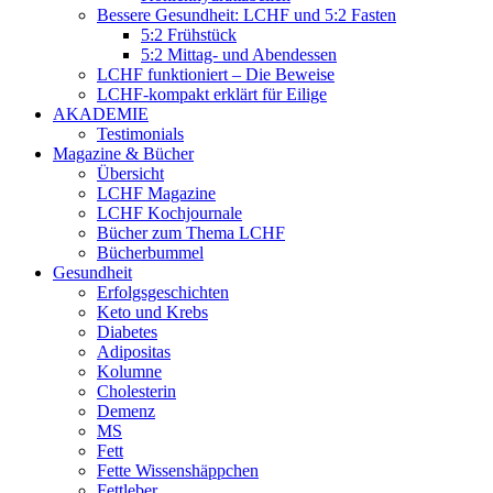
Bessere Gesundheit: LCHF und 5:2 Fasten
5:2 Frühstück
5:2 Mittag- und Abendessen
LCHF funktioniert – Die Beweise
LCHF-kompakt erklärt für Eilige
AKADEMIE
Testimonials
Magazine & Bücher
Übersicht
LCHF Magazine
LCHF Kochjournale
Bücher zum Thema LCHF
Bücherbummel
Gesundheit
Erfolgsgeschichten
Keto und Krebs
Diabetes
Adipositas
Kolumne
Cholesterin
Demenz
MS
Fett
Fette Wissenshäppchen
Fettleber