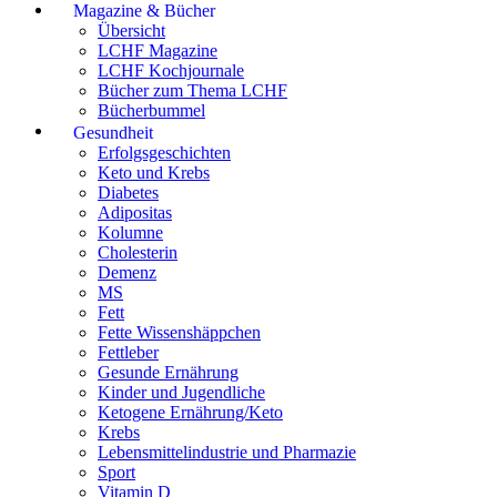
Magazine & Bücher
Übersicht
LCHF Magazine
LCHF Kochjournale
Bücher zum Thema LCHF
Bücherbummel
Gesundheit
Erfolgsgeschichten
Keto und Krebs
Diabetes
Adipositas
Kolumne
Cholesterin
Demenz
MS
Fett
Fette Wissenshäppchen
Fettleber
Gesunde Ernährung
Kinder und Jugendliche
Ketogene Ernährung/Keto
Krebs
Lebensmittelindustrie und Pharmazie
Sport
Vitamin D