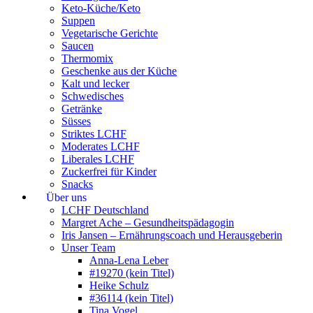
Keto-Küche/Keto
Suppen
Vegetarische Gerichte
Saucen
Thermomix
Geschenke aus der Küche
Kalt und lecker
Schwedisches
Getränke
Süsses
Striktes LCHF
Moderates LCHF
Liberales LCHF
Zuckerfrei für Kinder
Snacks
Über uns
LCHF Deutschland
Margret Ache – Gesundheitspädagogin
Iris Jansen – Ernährungscoach und Herausgeberin
Unser Team
Anna-Lena Leber
#19270 (kein Titel)
Heike Schulz
#36114 (kein Titel)
Tina Vogel