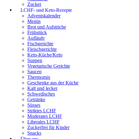
Zucker
LCHF- und Keto-Rezepte
Adventskalender
Menüs
Brot und Aufstriche
Frühstück
Aufläufe
Fischgerichte
Fleischgerichte
Keto-Küche/Keto
Suppen
Vegetarische Gerichte
Saucen
Thermomix
Geschenke aus der Küche
Kalt und lecker
Schwedisches
Getränke
Süsses
Striktes LCHF
Moderates LCHF
Liberales LCHF
Zuckerfrei für Kinder
Snacks
Über uns