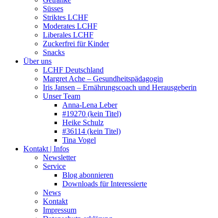
Süsses
Striktes LCHF
Moderates LCHF
Liberales LCHF
Zuckerfrei für Kinder
Snacks
Über uns
LCHF Deutschland
Margret Ache – Gesundheitspädagogin
Iris Jansen – Ernährungscoach und Herausgeberin
Unser Team
Anna-Lena Leber
#19270 (kein Titel)
Heike Schulz
#36114 (kein Titel)
Tina Vogel
Kontakt | Infos
Newsletter
Service
Blog abonnieren
Downloads für Interessierte
News
Kontakt
Impressum