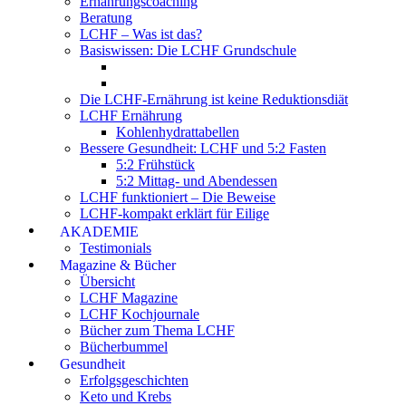
Ernährungscoaching
Beratung
LCHF – Was ist das?
Basiswissen: Die LCHF Grundschule
Die LCHF-Ernährung ist keine Reduktionsdiät
LCHF Ernährung
Kohlenhydrattabellen
Bessere Gesundheit: LCHF und 5:2 Fasten
5:2 Frühstück
5:2 Mittag- und Abendessen
LCHF funktioniert – Die Beweise
LCHF-kompakt erklärt für Eilige
AKADEMIE
Testimonials
Magazine & Bücher
Übersicht
LCHF Magazine
LCHF Kochjournale
Bücher zum Thema LCHF
Bücherbummel
Gesundheit
Erfolgsgeschichten
Keto und Krebs