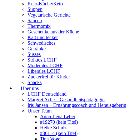
Keto-Küche/Keto
Suppen
Vegetarische Gerichte
Saucen
Thermomix
Geschenke aus der Küche
Kalt und lecker
Schwedisches
Getränke
Süsses
Striktes LCHF
Moderates LCHF
Liberales LCHF
Zuckerfrei für Kinder
Snacks
Über uns
LCHF Deutschland
Margret Ache – Gesundheitspädagogin
Iris Jansen – Ernährungscoach und Herausgeberin
Unser Team
Anna-Lena Leber
#19270 (kein Titel)
Heike Schulz
#36114 (kein Titel)
Tina Vogel