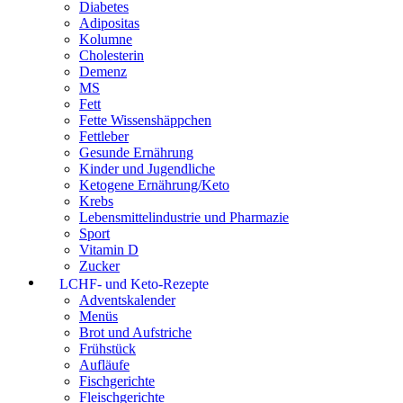
Diabetes
Adipositas
Kolumne
Cholesterin
Demenz
MS
Fett
Fette Wissenshäppchen
Fettleber
Gesunde Ernährung
Kinder und Jugendliche
Ketogene Ernährung/Keto
Krebs
Lebensmittelindustrie und Pharmazie
Sport
Vitamin D
Zucker
LCHF- und Keto-Rezepte
Adventskalender
Menüs
Brot und Aufstriche
Frühstück
Aufläufe
Fischgerichte
Fleischgerichte