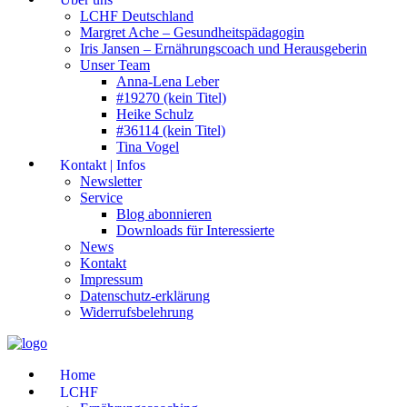
LCHF Deutschland
Margret Ache – Gesundheitspädagogin
Iris Jansen – Ernährungscoach und Herausgeberin
Unser Team
Anna-Lena Leber
#19270 (kein Titel)
Heike Schulz
#36114 (kein Titel)
Tina Vogel
Kontakt | Infos
Newsletter
Service
Blog abonnieren
Downloads für Interessierte
News
Kontakt
Impressum
Datenschutz-erklärung
Widerrufsbelehrung
Home
LCHF