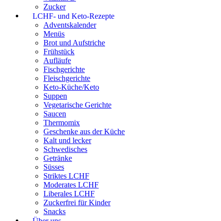
Zucker
LCHF- und Keto-Rezepte
Adventskalender
Menüs
Brot und Aufstriche
Frühstück
Aufläufe
Fischgerichte
Fleischgerichte
Keto-Küche/Keto
Suppen
Vegetarische Gerichte
Saucen
Thermomix
Geschenke aus der Küche
Kalt und lecker
Schwedisches
Getränke
Süsses
Striktes LCHF
Moderates LCHF
Liberales LCHF
Zuckerfrei für Kinder
Snacks
Über uns