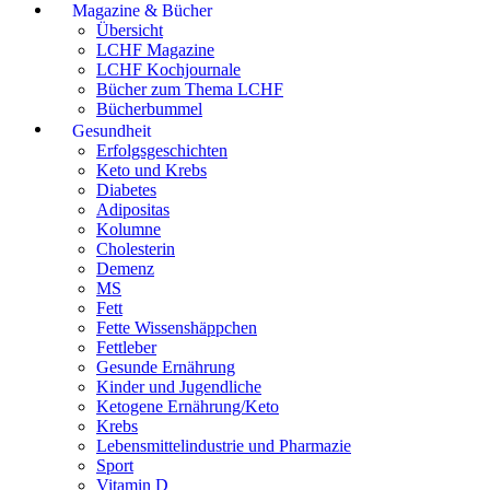
Magazine & Bücher
Übersicht
LCHF Magazine
LCHF Kochjournale
Bücher zum Thema LCHF
Bücherbummel
Gesundheit
Erfolgsgeschichten
Keto und Krebs
Diabetes
Adipositas
Kolumne
Cholesterin
Demenz
MS
Fett
Fette Wissenshäppchen
Fettleber
Gesunde Ernährung
Kinder und Jugendliche
Ketogene Ernährung/Keto
Krebs
Lebensmittelindustrie und Pharmazie
Sport
Vitamin D