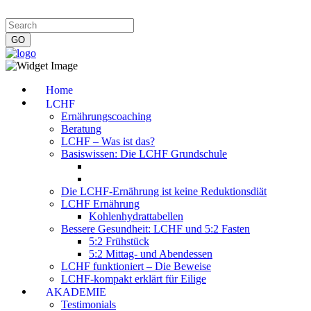
Impressum
|
Datenschutzerklärung
|
Kontakt
|
Newsletter
Home
LCHF
Ernährungscoaching
Beratung
LCHF – Was ist das?
Basiswissen: Die LCHF Grundschule
Die LCHF-Ernährung ist keine Reduktionsdiät
LCHF Ernährung
Kohlenhydrattabellen
Bessere Gesundheit: LCHF und 5:2 Fasten
5:2 Frühstück
5:2 Mittag- und Abendessen
LCHF funktioniert – Die Beweise
LCHF-kompakt erklärt für Eilige
AKADEMIE
Testimonials