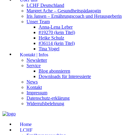
LCHF Deutschland
Margret Ache – Gesundheitspädagogin
Iris Jansen – Ernährungscoach und Herausgeberin
Unser Team
Anna-Lena Leber
#19270 (kein Titel)
Heike Schulz
#36114 (kein Titel)
Tina Vogel
Kontakt | Infos
Newsletter
Service
Blog abonnieren
Downloads für Interessierte
News
Kontakt
Impressum
Datenschutz-erklärung
Widerrufsbelehrung
Home
LCHF