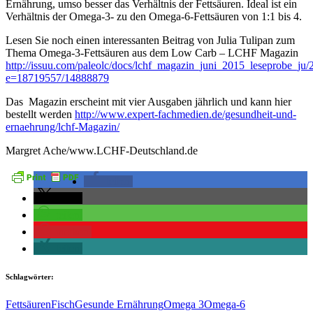
Ernährung, umso besser das Verhältnis der Fettsäuren. Ideal ist ein
Verhältnis der Omega-3- zu den Omega-6-Fettsäuren von 1:1 bis 4.
Lesen Sie noch einen interessanten Beitrag von Julia Tulipan zum
Thema Omega-3-Fettsäuren aus dem Low Carb – LCHF Magazin
http://issuu.com/paleolc/docs/lchf_magazin_juni_2015_leseprobe_ju/
e=18719557/14888879
Das Magazin erscheint mit vier Ausgaben jährlich und kann hier
bestellt werden
http://www.expert-fachmedien.de/gesundheit-und-
ernaehrung/lchf-Magazin/
Margret Ache/www.LCHF-Deutschland.de
teilen
teilen
teilen
merken
teilen
Schlagwörter:
Fettsäuren
Fisch
Gesunde Ernährung
Omega 3
Omega-6