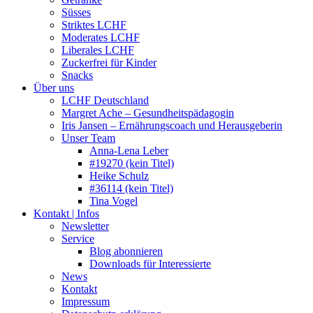
Süsses
Striktes LCHF
Moderates LCHF
Liberales LCHF
Zuckerfrei für Kinder
Snacks
Über uns
LCHF Deutschland
Margret Ache – Gesundheitspädagogin
Iris Jansen – Ernährungscoach und Herausgeberin
Unser Team
Anna-Lena Leber
#19270 (kein Titel)
Heike Schulz
#36114 (kein Titel)
Tina Vogel
Kontakt | Infos
Newsletter
Service
Blog abonnieren
Downloads für Interessierte
News
Kontakt
Impressum