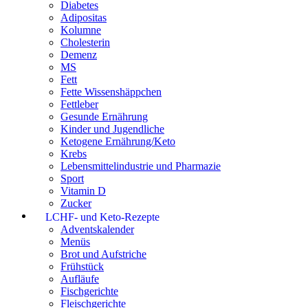
Diabetes
Adipositas
Kolumne
Cholesterin
Demenz
MS
Fett
Fette Wissenshäppchen
Fettleber
Gesunde Ernährung
Kinder und Jugendliche
Ketogene Ernährung/Keto
Krebs
Lebensmittelindustrie und Pharmazie
Sport
Vitamin D
Zucker
LCHF- und Keto-Rezepte
Adventskalender
Menüs
Brot und Aufstriche
Frühstück
Aufläufe
Fischgerichte
Fleischgerichte