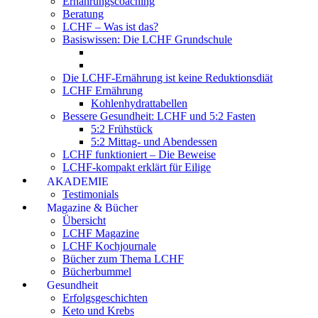
Ernährungscoaching
Beratung
LCHF – Was ist das?
Basiswissen: Die LCHF Grundschule
Die LCHF-Ernährung ist keine Reduktionsdiät
LCHF Ernährung
Kohlenhydrattabellen
Bessere Gesundheit: LCHF und 5:2 Fasten
5:2 Frühstück
5:2 Mittag- und Abendessen
LCHF funktioniert – Die Beweise
LCHF-kompakt erklärt für Eilige
AKADEMIE
Testimonials
Magazine & Bücher
Übersicht
LCHF Magazine
LCHF Kochjournale
Bücher zum Thema LCHF
Bücherbummel
Gesundheit
Erfolgsgeschichten
Keto und Krebs