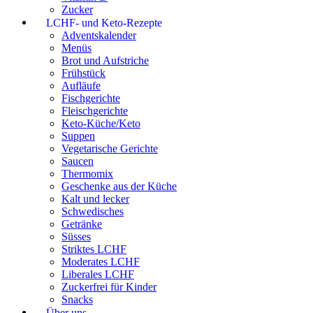
Zucker
LCHF- und Keto-Rezepte
Adventskalender
Menüs
Brot und Aufstriche
Frühstück
Aufläufe
Fischgerichte
Fleischgerichte
Keto-Küche/Keto
Suppen
Vegetarische Gerichte
Saucen
Thermomix
Geschenke aus der Küche
Kalt und lecker
Schwedisches
Getränke
Süsses
Striktes LCHF
Moderates LCHF
Liberales LCHF
Zuckerfrei für Kinder
Snacks
Über uns