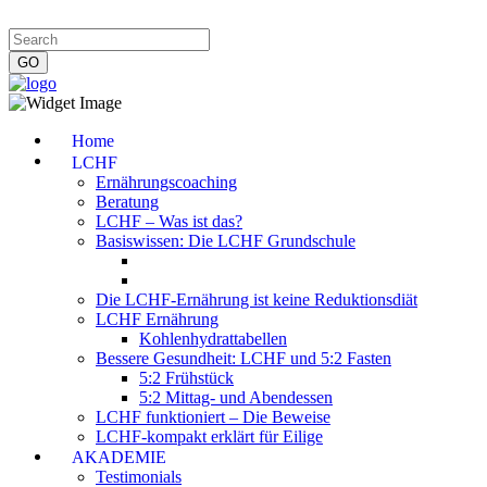
Impressum
|
Datenschutzerklärung
|
Kontakt
|
Newsletter
Home
LCHF
Ernährungscoaching
Beratung
LCHF – Was ist das?
Basiswissen: Die LCHF Grundschule
Die LCHF-Ernährung ist keine Reduktionsdiät
LCHF Ernährung
Kohlenhydrattabellen
Bessere Gesundheit: LCHF und 5:2 Fasten
5:2 Frühstück
5:2 Mittag- und Abendessen
LCHF funktioniert – Die Beweise
LCHF-kompakt erklärt für Eilige
AKADEMIE
Testimonials