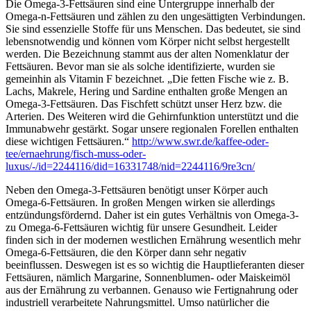
Die Omega-3-Fettsäuren sind eine Untergruppe innerhalb der
Omega-n-Fettsäuren und zählen zu den ungesättigten Verbindungen.
Sie sind essenzielle Stoffe für uns Menschen. Das bedeutet, sie sind
lebensnotwendig und können vom Körper nicht selbst hergestellt
werden. Die Bezeichnung stammt aus der alten Nomenklatur der
Fettsäuren. Bevor man sie als solche identifizierte, wurden sie
gemeinhin als Vitamin F bezeichnet. „Die fetten Fische wie z. B.
Lachs, Makrele, Hering und Sardine enthalten große Mengen an
Omega-3-Fettsäuren. Das Fischfett schützt unser Herz bzw. die
Arterien. Des Weiteren wird die Gehirnfunktion unterstützt und die
Immunabwehr gestärkt. Sogar unsere regionalen Forellen enthalten
diese wichtigen Fettsäuren.“
http://www.swr.de/kaffee-oder-
tee/ernaehrung/fisch-muss-oder-
luxus/-/id=2244116/did=16331748/nid=2244116/9re3cn/
Neben den Omega-3-Fettsäuren benötigt unser Körper auch
Omega-6-Fettsäuren. In großen Mengen wirken sie allerdings
entzündungsfördernd. Daher ist ein gutes Verhältnis von Omega-3-
zu Omega-6-Fettsäuren wichtig für unsere Gesundheit. Leider
finden sich in der modernen westlichen Ernährung wesentlich mehr
Omega-6-Fettsäuren, die den Körper dann sehr negativ
beeinflussen. Deswegen ist es so wichtig die Hauptlieferanten dieser
Fettsäuren, nämlich Margarine, Sonnenblumen- oder Maiskeimöl
aus der Ernährung zu verbannen. Genauso wie Fertignahrung oder
industriell verarbeitete Nahrungsmittel. Umso natürlicher die