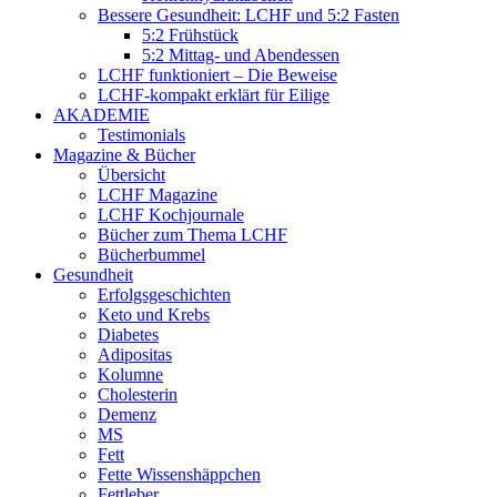
Bessere Gesundheit: LCHF und 5:2 Fasten
5:2 Frühstück
5:2 Mittag- und Abendessen
LCHF funktioniert – Die Beweise
LCHF-kompakt erklärt für Eilige
AKADEMIE
Testimonials
Magazine & Bücher
Übersicht
LCHF Magazine
LCHF Kochjournale
Bücher zum Thema LCHF
Bücherbummel
Gesundheit
Erfolgsgeschichten
Keto und Krebs
Diabetes
Adipositas
Kolumne
Cholesterin
Demenz
MS
Fett
Fette Wissenshäppchen
Fettleber