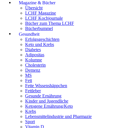
Magazine & Bücher
Übersicht
LCHF Magazine
LCHF Kochjournale
Bücher zum Thema LCHF
Bücherbummel
Gesundheit
Erfolgsgeschichten
Keto und Krebs
Diabetes
Adipositas
Kolumne
Cholesterin
Demenz
MS
Fett
Fette Wissenshäppchen
Fettleber
Gesunde Ernährung
Kinder und Jugendliche
Ketogene Ernährung/Keto
Krebs
Lebensmittelindustrie und Pharmazie
Sport
Vitamin D