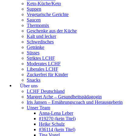
Keto-Küche/Keto
Suppen
Vegetarische Gerichte
Saucen
Thermomix
Geschenke aus der Küche
Kalt und lecker
Schwedisches
Getränke
Süsses
Striktes LCHF
Moderates LCHF
Liberales LCHF
Zuckerfrei für Kinder
Snacks
Über uns
LCHF Deutschland
Margret Ache – Gesundheitspädagogin
Iris Jansen – Ernährungscoach und Herausgeberin
Unser Team
Anna-Lena Leber
#19270 (kein Titel)
Heike Schulz
#36114 (kein Titel)
Tina Vogel