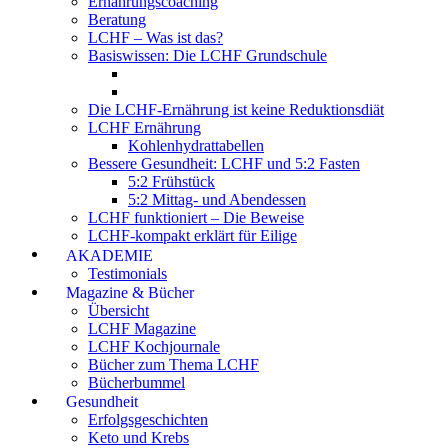
Ernährungscoaching
Beratung
LCHF – Was ist das?
Basiswissen: Die LCHF Grundschule
Die LCHF-Ernährung ist keine Reduktionsdiät
LCHF Ernährung
Kohlenhydrattabellen
Bessere Gesundheit: LCHF und 5:2 Fasten
5:2 Frühstück
5:2 Mittag- und Abendessen
LCHF funktioniert – Die Beweise
LCHF-kompakt erklärt für Eilige
AKADEMIE
Testimonials
Magazine & Bücher
Übersicht
LCHF Magazine
LCHF Kochjournale
Bücher zum Thema LCHF
Bücherbummel
Gesundheit
Erfolgsgeschichten
Keto und Krebs