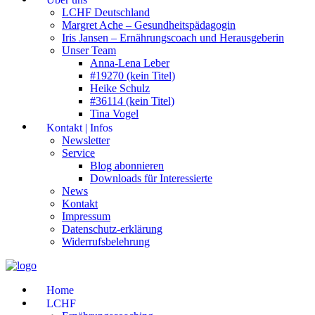
LCHF Deutschland
Margret Ache – Gesundheitspädagogin
Iris Jansen – Ernährungscoach und Herausgeberin
Unser Team
Anna-Lena Leber
#19270 (kein Titel)
Heike Schulz
#36114 (kein Titel)
Tina Vogel
Kontakt | Infos
Newsletter
Service
Blog abonnieren
Downloads für Interessierte
News
Kontakt
Impressum
Datenschutz-erklärung
Widerrufsbelehrung
Home
LCHF