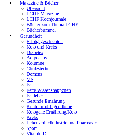
Magazine & Bücher
Übersicht
LCHF Magazine
LCHF Kochjournale
Bücher zum Thema LCHF
Bücherbummel
Gesundheit
Erfolgsgeschichten
Keto und Krebs
Diabetes
Adipositas
Kolumne
Cholesterin
Demenz
MS
Fett
Fette Wissenshäppchen
Fettleber
Gesunde Ernährung
Kinder und Jugendliche
Ketogene Ernährung/Keto
Krebs
Lebensmittelindustrie und Pharmazie
Sport
Vitamin D