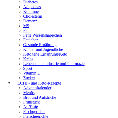
Diabetes
Adipositas
Kolumne
Cholesterin
Demenz
MS
Fett
Fette Wissenshäppchen
Fettleber
Gesunde Ernährung
Kinder und Jugendliche
Ketogene Ernährung/Keto
Krebs
Lebensmittelindustrie und Pharmazie
Sport
Vitamin D
Zucker
LCHF- und Keto-Rezepte
Adventskalender
Menüs
Brot und Aufstriche
Frühstück
Aufläufe
Fischgerichte
Fleischgerichte