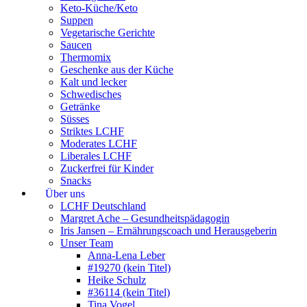
Keto-Küche/Keto
Suppen
Vegetarische Gerichte
Saucen
Thermomix
Geschenke aus der Küche
Kalt und lecker
Schwedisches
Getränke
Süsses
Striktes LCHF
Moderates LCHF
Liberales LCHF
Zuckerfrei für Kinder
Snacks
Über uns
LCHF Deutschland
Margret Ache – Gesundheitspädagogin
Iris Jansen – Ernährungscoach und Herausgeberin
Unser Team
Anna-Lena Leber
#19270 (kein Titel)
Heike Schulz
#36114 (kein Titel)
Tina Vogel