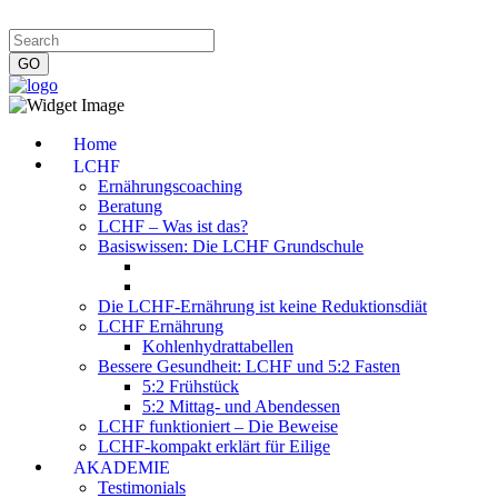
Impressum
|
Datenschutzerklärung
|
Kontakt
|
Newsletter
Home
LCHF
Ernährungscoaching
Beratung
LCHF – Was ist das?
Basiswissen: Die LCHF Grundschule
Die LCHF-Ernährung ist keine Reduktionsdiät
LCHF Ernährung
Kohlenhydrattabellen
Bessere Gesundheit: LCHF und 5:2 Fasten
5:2 Frühstück
5:2 Mittag- und Abendessen
LCHF funktioniert – Die Beweise
LCHF-kompakt erklärt für Eilige
AKADEMIE
Testimonials