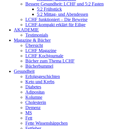
Bessere Gesundheit: LCHF und 5:2 Fasten
5:2 Frühstück
5:2 Mittag- und Abendessen
LCHF funktioniert – Die Beweise
LCHF-kompakt erklärt für Eilige
AKADEMIE
Testimonials
Magazine & Bücher
Übersicht
LCHF Magazine
LCHF Kochjournale
Bücher zum Thema LCHF
Bücherbummel
Gesundheit
Erfolgsgeschichten
Keto und Krebs
Diabetes
Adipositas
Kolumne
Cholesterin
Demenz
MS
Fett
Fette Wissenshäppchen
Fettleber