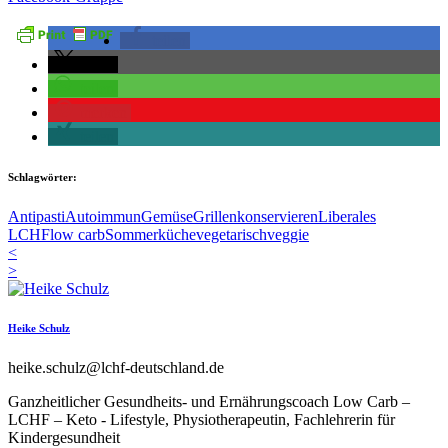
teilen
teilen
teilen
merken
teilen
Schlagwörter:
Antipasti
Autoimmun
Gemüse
Grillen
konservieren
Liberales
LCHF
low carb
Sommerküche
vegetarisch
veggie
<
>
Heike Schulz
heike.schulz@lchf-deutschland.de
Ganzheitlicher Gesundheits- und Ernährungscoach Low Carb –
LCHF – Keto - Lifestyle, Physiotherapeutin, Fachlehrerin für
Kindergesundheit