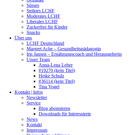
Süsses
Striktes LCHF
Moderates LCHF
Liberales LCHF
Zuckerfrei für Kinder
Snacks
Über uns
LCHF Deutschland
Margret Ache – Gesundheitspädagogin
Iris Jansen – Ernährungscoach und Herausgeberin
Unser Team
Anna-Lena Leber
#19270 (kein Titel)
Heike Schulz
#36114 (kein Titel)
Tina Vogel
Kontakt | Infos
Newsletter
Service
Blog abonnieren
Downloads für Interessierte
News
Kontakt
Impressum