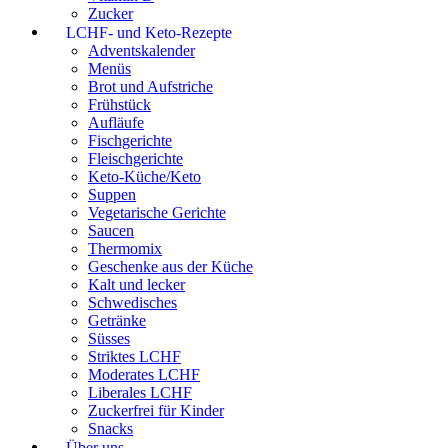
Zucker
LCHF- und Keto-Rezepte
Adventskalender
Menüs
Brot und Aufstriche
Frühstück
Aufläufe
Fischgerichte
Fleischgerichte
Keto-Küche/Keto
Suppen
Vegetarische Gerichte
Saucen
Thermomix
Geschenke aus der Küche
Kalt und lecker
Schwedisches
Getränke
Süsses
Striktes LCHF
Moderates LCHF
Liberales LCHF
Zuckerfrei für Kinder
Snacks
Über uns