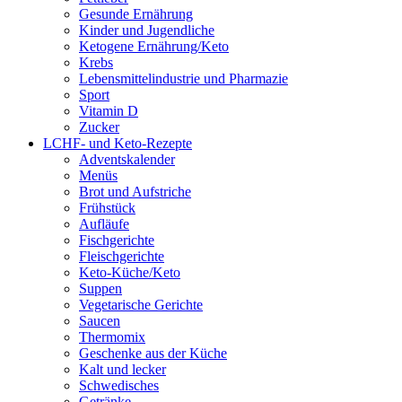
Gesunde Ernährung
Kinder und Jugendliche
Ketogene Ernährung/Keto
Krebs
Lebensmittelindustrie und Pharmazie
Sport
Vitamin D
Zucker
LCHF- und Keto-Rezepte
Adventskalender
Menüs
Brot und Aufstriche
Frühstück
Aufläufe
Fischgerichte
Fleischgerichte
Keto-Küche/Keto
Suppen
Vegetarische Gerichte
Saucen
Thermomix
Geschenke aus der Küche
Kalt und lecker
Schwedisches
Getränke