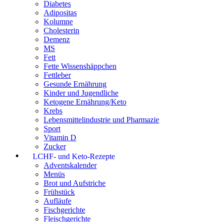
Diabetes
Adipositas
Kolumne
Cholesterin
Demenz
MS
Fett
Fette Wissenshäppchen
Fettleber
Gesunde Ernährung
Kinder und Jugendliche
Ketogene Ernährung/Keto
Krebs
Lebensmittelindustrie und Pharmazie
Sport
Vitamin D
Zucker
LCHF- und Keto-Rezepte
Adventskalender
Menüs
Brot und Aufstriche
Frühstück
Aufläufe
Fischgerichte
Fleischgerichte