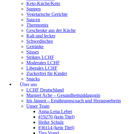
Keto-Küche/Keto
Suppen
Vegetarische Gerichte
Saucen
Thermomix
Geschenke aus der Küche
Kalt und lecker
Schwedisches
Getränke
Süsses
Striktes LCHF
Moderates LCHF
Liberales LCHF
Zuckerfrei für Kinder
Snacks
Über uns
LCHF Deutschland
Margret Ache – Gesundheitspädagogin
Iris Jansen – Ernährungscoach und Herausgeberin
Unser Team
Anna-Lena Leber
#19270 (kein Titel)
Heike Schulz
#36114 (kein Titel)
Tina Vogel