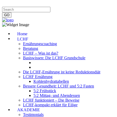
Impressum
|
Datenschutzerklärung
|
Kontakt
|
Newsletter
Home
LCHF
Ernährungscoaching
Beratung
LCHF – Was ist das?
Basiswissen: Die LCHF Grundschule
Die LCHF-Ernährung ist keine Reduktionsdiät
LCHF Ernährung
Kohlenhydrattabellen
Bessere Gesundheit: LCHF und 5:2 Fasten
5:2 Frühstück
5:2 Mittag- und Abendessen
LCHF funktioniert – Die Beweise
LCHF-kompakt erklärt für Eilige
AKADEMIE
Testimonials