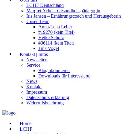
LCHF Deutschland
Margret Ache – Gesundheitspädagogin
Iris Jansen – Ernährungscoach und Herausgeberin
Unser Team
Anna-Lena Leber
#19270 (kein Titel)
Heike Schulz
#36114 (kein Titel)
Tina Vogel
Kontakt | Infos
Newsletter
Service
Blog abonnieren
Downloads für Interessierte
News
Kontakt
Impressum
Datenschutz-erklärung
Widerrufsbelehrung
Home
LCHF