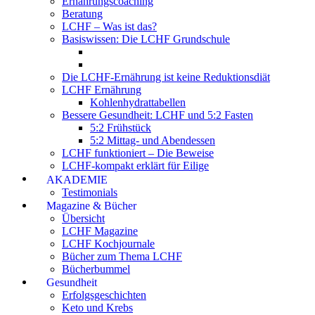
Ernährungscoaching
Beratung
LCHF – Was ist das?
Basiswissen: Die LCHF Grundschule
Die LCHF-Ernährung ist keine Reduktionsdiät
LCHF Ernährung
Kohlenhydrattabellen
Bessere Gesundheit: LCHF und 5:2 Fasten
5:2 Frühstück
5:2 Mittag- und Abendessen
LCHF funktioniert – Die Beweise
LCHF-kompakt erklärt für Eilige
AKADEMIE
Testimonials
Magazine & Bücher
Übersicht
LCHF Magazine
LCHF Kochjournale
Bücher zum Thema LCHF
Bücherbummel
Gesundheit
Erfolgsgeschichten
Keto und Krebs