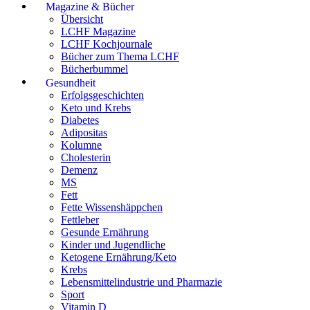
Magazine & Bücher
Übersicht
LCHF Magazine
LCHF Kochjournale
Bücher zum Thema LCHF
Bücherbummel
Gesundheit
Erfolgsgeschichten
Keto und Krebs
Diabetes
Adipositas
Kolumne
Cholesterin
Demenz
MS
Fett
Fette Wissenshäppchen
Fettleber
Gesunde Ernährung
Kinder und Jugendliche
Ketogene Ernährung/Keto
Krebs
Lebensmittelindustrie und Pharmazie
Sport
Vitamin D