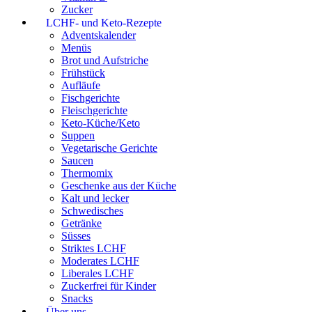
Zucker
LCHF- und Keto-Rezepte
Adventskalender
Menüs
Brot und Aufstriche
Frühstück
Aufläufe
Fischgerichte
Fleischgerichte
Keto-Küche/Keto
Suppen
Vegetarische Gerichte
Saucen
Thermomix
Geschenke aus der Küche
Kalt und lecker
Schwedisches
Getränke
Süsses
Striktes LCHF
Moderates LCHF
Liberales LCHF
Zuckerfrei für Kinder
Snacks
Über uns