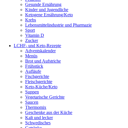
Gesunde Ernährung
Kinder und Jugendliche
Ketogene Ernährung/Keto
Krebs
Lebensmittelindustrie und Pharmazie
Sport
Vitamin D
Zucker
LCHF- und Keto-Rezepte
Adventskalender
Menüs
Brot und Aufstriche
Frühstück
Aufläufe
Fischgerichte
Fleischgerichte
Keto-Küche/Keto
Suppen
Vegetarische Gerichte
Saucen
Thermomix
Geschenke aus der Küche
Kalt und lecker
Schwedisches
Getränke