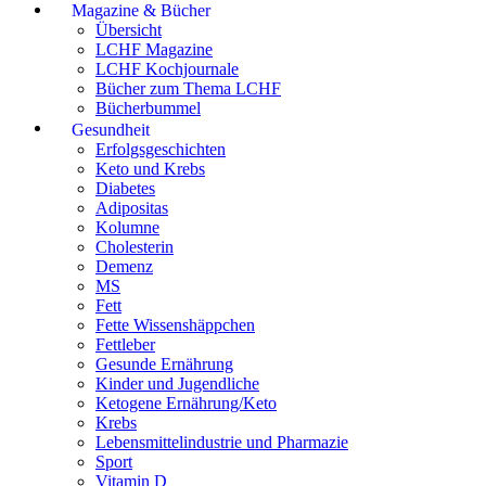
Magazine & Bücher
Übersicht
LCHF Magazine
LCHF Kochjournale
Bücher zum Thema LCHF
Bücherbummel
Gesundheit
Erfolgsgeschichten
Keto und Krebs
Diabetes
Adipositas
Kolumne
Cholesterin
Demenz
MS
Fett
Fette Wissenshäppchen
Fettleber
Gesunde Ernährung
Kinder und Jugendliche
Ketogene Ernährung/Keto
Krebs
Lebensmittelindustrie und Pharmazie
Sport
Vitamin D