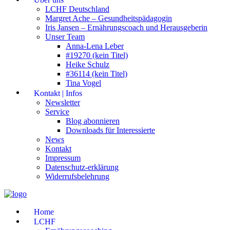
LCHF Deutschland
Margret Ache – Gesundheitspädagogin
Iris Jansen – Ernährungscoach und Herausgeberin
Unser Team
Anna-Lena Leber
#19270 (kein Titel)
Heike Schulz
#36114 (kein Titel)
Tina Vogel
Kontakt | Infos
Newsletter
Service
Blog abonnieren
Downloads für Interessierte
News
Kontakt
Impressum
Datenschutz-erklärung
Widerrufsbelehrung
Home
LCHF