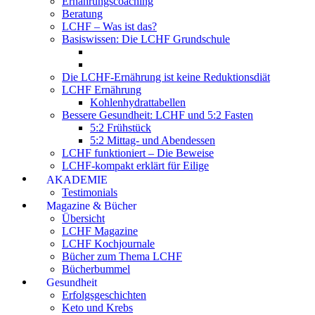
Ernährungscoaching
Beratung
LCHF – Was ist das?
Basiswissen: Die LCHF Grundschule
Die LCHF-Ernährung ist keine Reduktionsdiät
LCHF Ernährung
Kohlenhydrattabellen
Bessere Gesundheit: LCHF und 5:2 Fasten
5:2 Frühstück
5:2 Mittag- und Abendessen
LCHF funktioniert – Die Beweise
LCHF-kompakt erklärt für Eilige
AKADEMIE
Testimonials
Magazine & Bücher
Übersicht
LCHF Magazine
LCHF Kochjournale
Bücher zum Thema LCHF
Bücherbummel
Gesundheit
Erfolgsgeschichten
Keto und Krebs