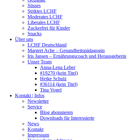
Süsses
Striktes LCHF
Moderates LCHF
Liberales LCHF
Zuckerfrei für Kinder
Snacks
Über uns
LCHF Deutschland
Margret Ache – Gesundheitspädagogin
Iris Jansen – Ernährungscoach und Herausgeberin
Unser Team
Anna-Lena Leber
#19270 (kein Titel)
Heike Schulz
#36114 (kein Titel)
Tina Vogel
Kontakt | Infos
Newsletter
Service
Blog abonnieren
Downloads für Interessierte
News
Kontakt
Impressum