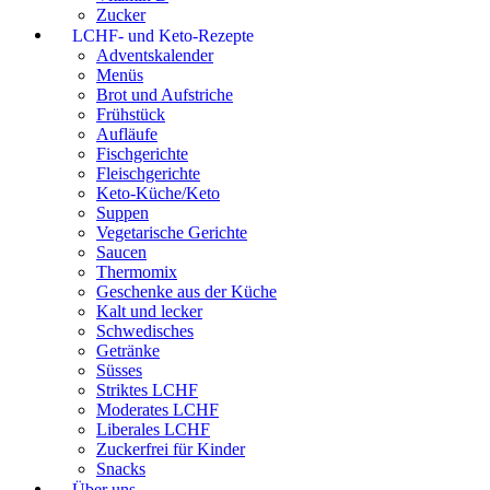
Zucker
LCHF- und Keto-Rezepte
Adventskalender
Menüs
Brot und Aufstriche
Frühstück
Aufläufe
Fischgerichte
Fleischgerichte
Keto-Küche/Keto
Suppen
Vegetarische Gerichte
Saucen
Thermomix
Geschenke aus der Küche
Kalt und lecker
Schwedisches
Getränke
Süsses
Striktes LCHF
Moderates LCHF
Liberales LCHF
Zuckerfrei für Kinder
Snacks
Über uns