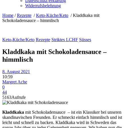
Datenschutz-erklärung
Widerrufsbelehrung
Home
/
Rezepte
/
Keto-Küche/Keto
/
Kladdkaka mit
Schokoladensauce – himmlisch
Keto-Küche/Keto
Rezepte
Striktes LCHF
Süsses
Kladdkaka mit Schokoladensauce –
himmlisch
8. August 2021
10:59
Margret Ache
0
44
5163
Aufrufe
Kladdkaka
mit Schokoladensauce – ist ein Klassiker bei unseren
skandinavischen Freunden. Er schmeckt einfach himmlisch und ist
leicht und schnell zu backen. Kladdkaka wird in Schweden das
ganze Jahr über zu jeder Gelegenheit gegessen. Wir haben nun die