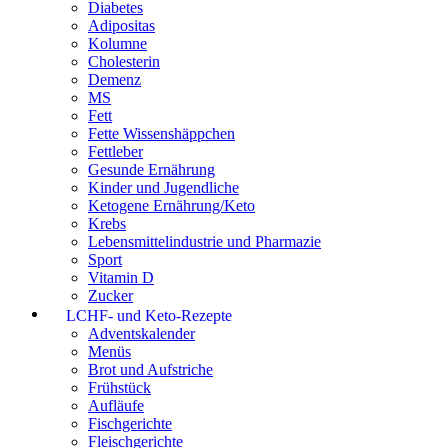
Diabetes
Adipositas
Kolumne
Cholesterin
Demenz
MS
Fett
Fette Wissenshäppchen
Fettleber
Gesunde Ernährung
Kinder und Jugendliche
Ketogene Ernährung/Keto
Krebs
Lebensmittelindustrie und Pharmazie
Sport
Vitamin D
Zucker
LCHF- und Keto-Rezepte
Adventskalender
Menüs
Brot und Aufstriche
Frühstück
Aufläufe
Fischgerichte
Fleischgerichte