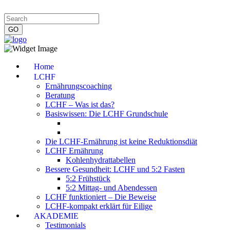
Impressum
|
Datenschutzerklärung
|
Kontakt
|
Newsletter
Home
LCHF
Ernährungscoaching
Beratung
LCHF – Was ist das?
Basiswissen: Die LCHF Grundschule
Die LCHF-Ernährung ist keine Reduktionsdiät
LCHF Ernährung
Kohlenhydrattabellen
Bessere Gesundheit: LCHF und 5:2 Fasten
5:2 Frühstück
5:2 Mittag- und Abendessen
LCHF funktioniert – Die Beweise
LCHF-kompakt erklärt für Eilige
AKADEMIE
Testimonials