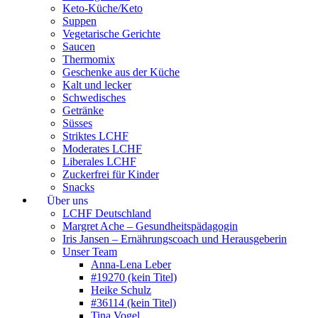
Keto-Küche/Keto
Suppen
Vegetarische Gerichte
Saucen
Thermomix
Geschenke aus der Küche
Kalt und lecker
Schwedisches
Getränke
Süsses
Striktes LCHF
Moderates LCHF
Liberales LCHF
Zuckerfrei für Kinder
Snacks
Über uns
LCHF Deutschland
Margret Ache – Gesundheitspädagogin
Iris Jansen – Ernährungscoach und Herausgeberin
Unser Team
Anna-Lena Leber
#19270 (kein Titel)
Heike Schulz
#36114 (kein Titel)
Tina Vogel