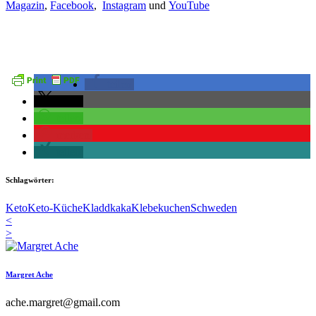
Magazin
,
Facebook
,
Instagram
und
YouTube
teilen
teilen
teilen
merken
teilen
Schlagwörter:
Keto
Keto-Küche
Kladdkaka
Klebekuchen
Schweden
<
>
Margret Ache
ache.margret@gmail.com