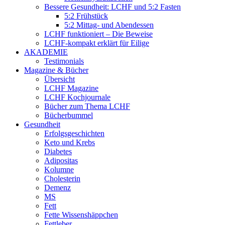
Bessere Gesundheit: LCHF und 5:2 Fasten
5:2 Frühstück
5:2 Mittag- und Abendessen
LCHF funktioniert – Die Beweise
LCHF-kompakt erklärt für Eilige
AKADEMIE
Testimonials
Magazine & Bücher
Übersicht
LCHF Magazine
LCHF Kochjournale
Bücher zum Thema LCHF
Bücherbummel
Gesundheit
Erfolgsgeschichten
Keto und Krebs
Diabetes
Adipositas
Kolumne
Cholesterin
Demenz
MS
Fett
Fette Wissenshäppchen
Fettleber