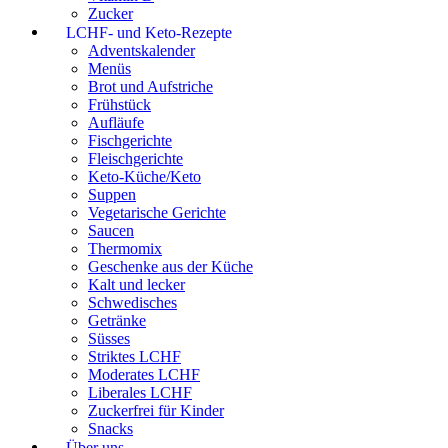
Zucker
LCHF- und Keto-Rezepte
Adventskalender
Menüs
Brot und Aufstriche
Frühstück
Aufläufe
Fischgerichte
Fleischgerichte
Keto-Küche/Keto
Suppen
Vegetarische Gerichte
Saucen
Thermomix
Geschenke aus der Küche
Kalt und lecker
Schwedisches
Getränke
Süsses
Striktes LCHF
Moderates LCHF
Liberales LCHF
Zuckerfrei für Kinder
Snacks
Über uns