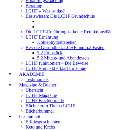
Ernährungscoaching
Beratung
LCHF – Was ist das?
Basiswissen: Die LCHF Grundschule
Die LCHF-Ernährung ist keine Reduktionsdiät
LCHF Ernährung
Kohlenhydrattabellen
Bessere Gesundheit: LCHF und 5:2 Fasten
5:2 Frühstück
5:2 Mittag- und Abendessen
LCHF funktioniert – Die Beweise
LCHF-kompakt erklärt für Eilige
AKADEMIE
Testimonials
Magazine & Bücher
Übersicht
LCHF Magazine
LCHF Kochjournale
Bücher zum Thema LCHF
Bücherbummel
Gesundheit
Erfolgsgeschichten
Keto und Krebs