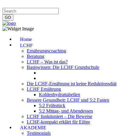
Impressum
|
Datenschutzerklärung
|
Kontakt
|
Newsletter
Home
LCHF
Ernährungscoaching
Beratung
LCHF – Was ist das?
Basiswissen: Die LCHF Grundschule
Die LCHF-Ernährung ist keine Reduktionsdiät
LCHF Ernährung
Kohlenhydrattabellen
Bessere Gesundheit: LCHF und 5:2 Fasten
5:2 Frühstück
5:2 Mittag- und Abendessen
LCHF funktioniert – Die Beweise
LCHF-kompakt erklärt für Eilige
AKADEMIE
Testimonials