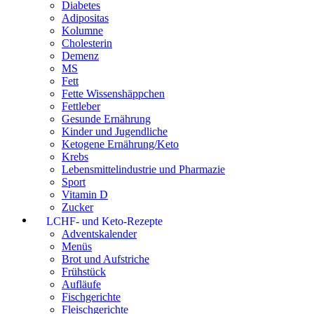
Diabetes
Adipositas
Kolumne
Cholesterin
Demenz
MS
Fett
Fette Wissenshäppchen
Fettleber
Gesunde Ernährung
Kinder und Jugendliche
Ketogene Ernährung/Keto
Krebs
Lebensmittelindustrie und Pharmazie
Sport
Vitamin D
Zucker
LCHF- und Keto-Rezepte
Adventskalender
Menüs
Brot und Aufstriche
Frühstück
Aufläufe
Fischgerichte
Fleischgerichte