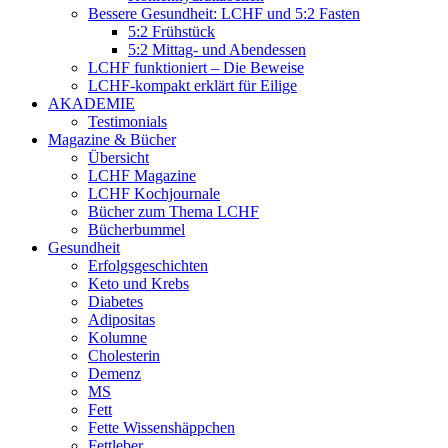
Bessere Gesundheit: LCHF und 5:2 Fasten
5:2 Frühstück
5:2 Mittag- und Abendessen
LCHF funktioniert – Die Beweise
LCHF-kompakt erklärt für Eilige
AKADEMIE
Testimonials
Magazine & Bücher
Übersicht
LCHF Magazine
LCHF Kochjournale
Bücher zum Thema LCHF
Bücherbummel
Gesundheit
Erfolgsgeschichten
Keto und Krebs
Diabetes
Adipositas
Kolumne
Cholesterin
Demenz
MS
Fett
Fette Wissenshäppchen
Fettleber