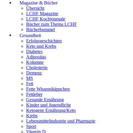
Magazine & Bücher
Übersicht
LCHF Magazine
LCHF Kochjournale
Bücher zum Thema LCHF
Bücherbummel
Gesundheit
Erfolgsgeschichten
Keto und Krebs
Diabetes
Adipositas
Kolumne
Cholesterin
Demenz
MS
Fett
Fette Wissenshäppchen
Fettleber
Gesunde Ernährung
Kinder und Jugendliche
Ketogene Ernährung/Keto
Krebs
Lebensmittelindustrie und Pharmazie
Sport
Vitamin D