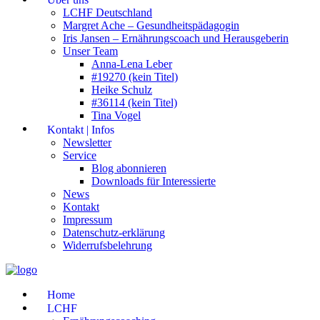
LCHF Deutschland
Margret Ache – Gesundheitspädagogin
Iris Jansen – Ernährungscoach und Herausgeberin
Unser Team
Anna-Lena Leber
#19270 (kein Titel)
Heike Schulz
#36114 (kein Titel)
Tina Vogel
Kontakt | Infos
Newsletter
Service
Blog abonnieren
Downloads für Interessierte
News
Kontakt
Impressum
Datenschutz-erklärung
Widerrufsbelehrung
Home
LCHF