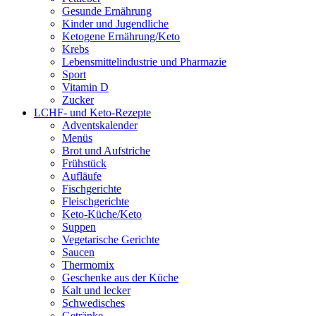
Gesunde Ernährung
Kinder und Jugendliche
Ketogene Ernährung/Keto
Krebs
Lebensmittelindustrie und Pharmazie
Sport
Vitamin D
Zucker
LCHF- und Keto-Rezepte
Adventskalender
Menüs
Brot und Aufstriche
Frühstück
Aufläufe
Fischgerichte
Fleischgerichte
Keto-Küche/Keto
Suppen
Vegetarische Gerichte
Saucen
Thermomix
Geschenke aus der Küche
Kalt und lecker
Schwedisches
Getränke