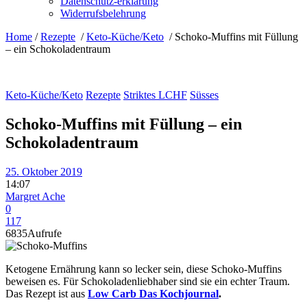
Datenschutz-erklärung
Widerrufsbelehrung
Home
/
Rezepte
/
Keto-Küche/Keto
/
Schoko-Muffins mit Füllung
– ein Schokoladentraum
Keto-Küche/Keto
Rezepte
Striktes LCHF
Süsses
Schoko-Muffins mit Füllung – ein
Schokoladentraum
25. Oktober 2019
14:07
Margret Ache
0
117
6835
Aufrufe
Ketogene Ernährung kann so lecker sein, diese Schoko-Muffins
beweisen es. Für Schokoladenliebhaber sind sie ein echter Traum.
Das Rezept ist aus
Low Carb Das Kochjournal
.