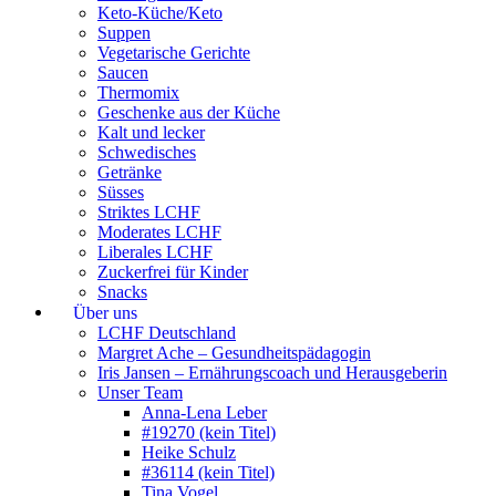
Keto-Küche/Keto
Suppen
Vegetarische Gerichte
Saucen
Thermomix
Geschenke aus der Küche
Kalt und lecker
Schwedisches
Getränke
Süsses
Striktes LCHF
Moderates LCHF
Liberales LCHF
Zuckerfrei für Kinder
Snacks
Über uns
LCHF Deutschland
Margret Ache – Gesundheitspädagogin
Iris Jansen – Ernährungscoach und Herausgeberin
Unser Team
Anna-Lena Leber
#19270 (kein Titel)
Heike Schulz
#36114 (kein Titel)
Tina Vogel