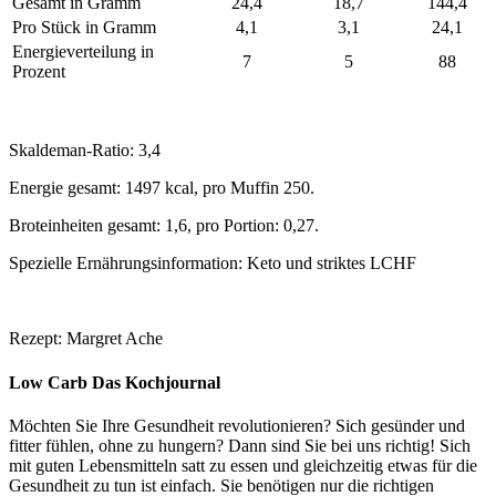
Gesamt in Gramm
24,4
18,7
144,4
Pro Stück in Gramm
4,1
3,1
24,1
Energieverteilung in
7
5
88
Prozent
Skaldeman-Ratio: 3,4
Energie gesamt: 1497 kcal, pro Muffin 250.
Broteinheiten gesamt: 1,6, pro Portion: 0,27.
Spezielle Ernährungsinformation: Keto und striktes LCHF
Rezept: Margret Ache
Low Carb Das Kochjournal
Möchten Sie Ihre Gesundheit revolutionieren? Sich gesünder und
fitter fühlen, ohne zu hungern? Dann sind Sie bei uns richtig! Sich
mit guten Lebensmitteln satt zu essen und gleichzeitig etwas für die
Gesundheit zu tun ist einfach. Sie benötigen nur die richtigen