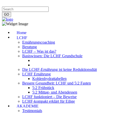
Impressum
|
Datenschutzerklärung
|
Kontakt
|
Newsletter
Home
LCHF
Ernährungscoaching
Beratung
LCHF – Was ist das?
Basiswissen: Die LCHF Grundschule
Die LCHF-Ernährung ist keine Reduktionsdiät
LCHF Ernährung
Kohlenhydrattabellen
Bessere Gesundheit: LCHF und 5:2 Fasten
5:2 Frühstück
5:2 Mittag- und Abendessen
LCHF funktioniert – Die Beweise
LCHF-kompakt erklärt für Eilige
AKADEMIE
Testimonials