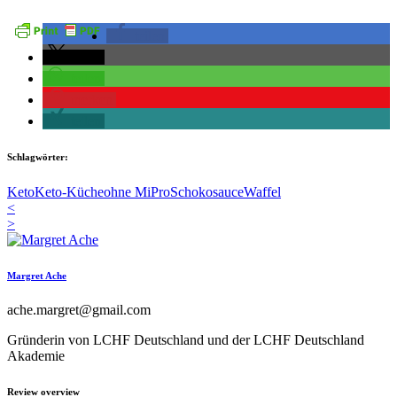
teilen
teilen
teilen
merken
teilen
Schlagwörter:
Keto
Keto-Küche
ohne MiPro
Schokosauce
Waffel
<
>
Margret Ache
ache.margret@gmail.com
Gründerin von LCHF Deutschland und der LCHF Deutschland
Akademie
Review overview