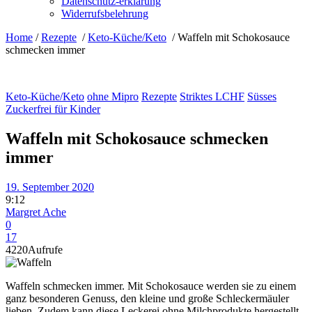
Datenschutz-erklärung
Widerrufsbelehrung
Home
/
Rezepte
/
Keto-Küche/Keto
/
Waffeln mit Schokosauce
schmecken immer
Keto-Küche/Keto
ohne Mipro
Rezepte
Striktes LCHF
Süsses
Zuckerfrei für Kinder
Waffeln mit Schokosauce schmecken
immer
19. September 2020
9:12
Margret Ache
0
17
4220
Aufrufe
Waffeln schmecken immer. Mit Schokosauce werden sie zu einem
ganz besonderen Genuss, den kleine und große Schleckermäuler
lieben. Zudem kann diese Leckerei ohne Milchprodukte hergestellt