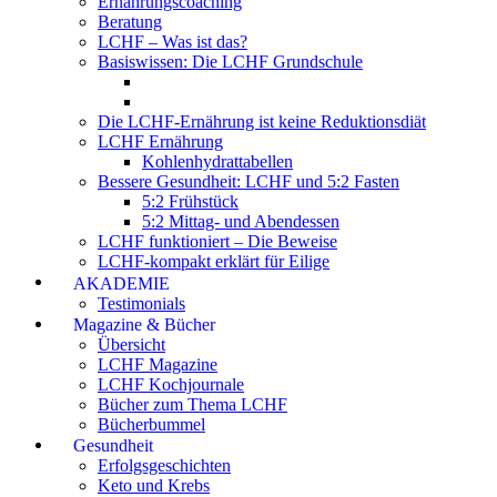
Ernährungscoaching
Beratung
LCHF – Was ist das?
Basiswissen: Die LCHF Grundschule
Die LCHF-Ernährung ist keine Reduktionsdiät
LCHF Ernährung
Kohlenhydrattabellen
Bessere Gesundheit: LCHF und 5:2 Fasten
5:2 Frühstück
5:2 Mittag- und Abendessen
LCHF funktioniert – Die Beweise
LCHF-kompakt erklärt für Eilige
AKADEMIE
Testimonials
Magazine & Bücher
Übersicht
LCHF Magazine
LCHF Kochjournale
Bücher zum Thema LCHF
Bücherbummel
Gesundheit
Erfolgsgeschichten
Keto und Krebs