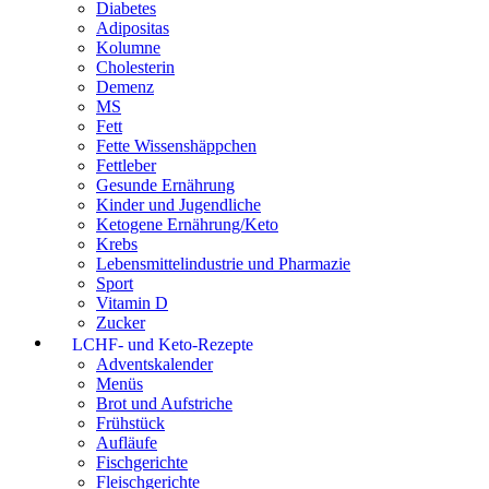
Diabetes
Adipositas
Kolumne
Cholesterin
Demenz
MS
Fett
Fette Wissenshäppchen
Fettleber
Gesunde Ernährung
Kinder und Jugendliche
Ketogene Ernährung/Keto
Krebs
Lebensmittelindustrie und Pharmazie
Sport
Vitamin D
Zucker
LCHF- und Keto-Rezepte
Adventskalender
Menüs
Brot und Aufstriche
Frühstück
Aufläufe
Fischgerichte
Fleischgerichte