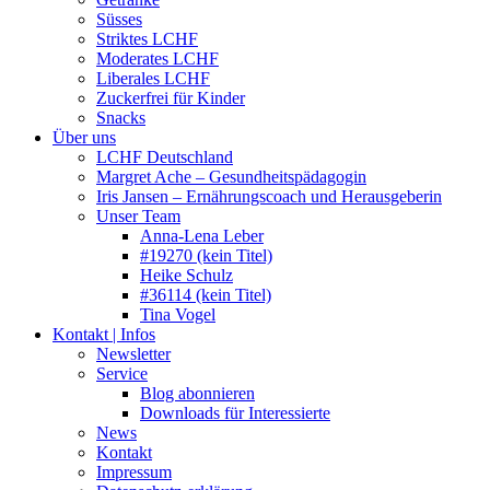
Süsses
Striktes LCHF
Moderates LCHF
Liberales LCHF
Zuckerfrei für Kinder
Snacks
Über uns
LCHF Deutschland
Margret Ache – Gesundheitspädagogin
Iris Jansen – Ernährungscoach und Herausgeberin
Unser Team
Anna-Lena Leber
#19270 (kein Titel)
Heike Schulz
#36114 (kein Titel)
Tina Vogel
Kontakt | Infos
Newsletter
Service
Blog abonnieren
Downloads für Interessierte
News
Kontakt
Impressum