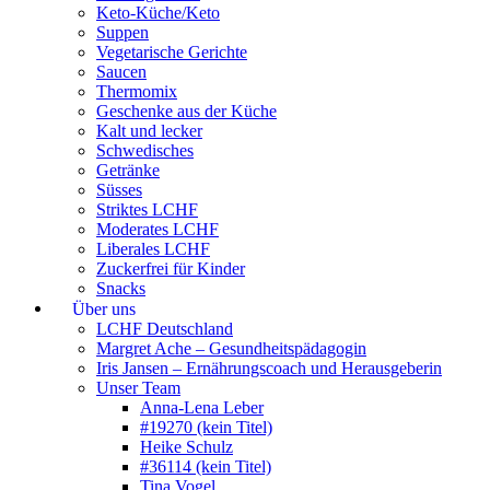
Keto-Küche/Keto
Suppen
Vegetarische Gerichte
Saucen
Thermomix
Geschenke aus der Küche
Kalt und lecker
Schwedisches
Getränke
Süsses
Striktes LCHF
Moderates LCHF
Liberales LCHF
Zuckerfrei für Kinder
Snacks
Über uns
LCHF Deutschland
Margret Ache – Gesundheitspädagogin
Iris Jansen – Ernährungscoach und Herausgeberin
Unser Team
Anna-Lena Leber
#19270 (kein Titel)
Heike Schulz
#36114 (kein Titel)
Tina Vogel