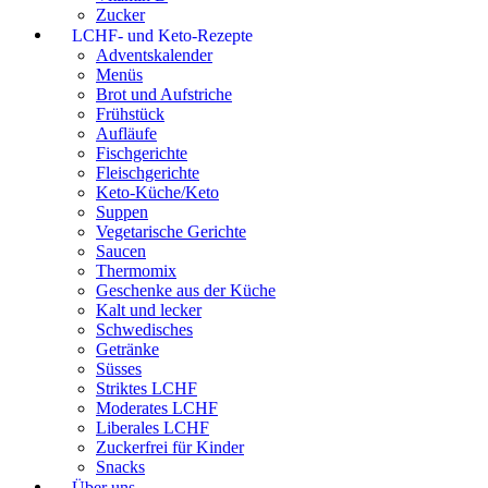
Zucker
LCHF- und Keto-Rezepte
Adventskalender
Menüs
Brot und Aufstriche
Frühstück
Aufläufe
Fischgerichte
Fleischgerichte
Keto-Küche/Keto
Suppen
Vegetarische Gerichte
Saucen
Thermomix
Geschenke aus der Küche
Kalt und lecker
Schwedisches
Getränke
Süsses
Striktes LCHF
Moderates LCHF
Liberales LCHF
Zuckerfrei für Kinder
Snacks
Über uns