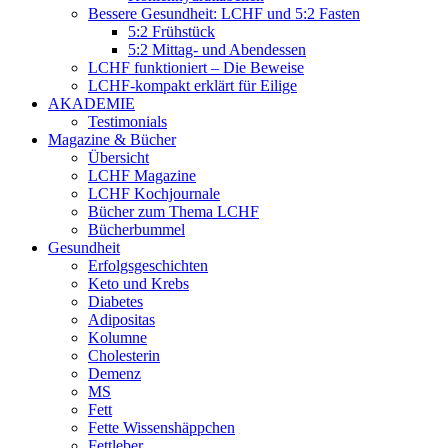
Bessere Gesundheit: LCHF und 5:2 Fasten
5:2 Frühstück
5:2 Mittag- und Abendessen
LCHF funktioniert – Die Beweise
LCHF-kompakt erklärt für Eilige
AKADEMIE
Testimonials
Magazine & Bücher
Übersicht
LCHF Magazine
LCHF Kochjournale
Bücher zum Thema LCHF
Bücherbummel
Gesundheit
Erfolgsgeschichten
Keto und Krebs
Diabetes
Adipositas
Kolumne
Cholesterin
Demenz
MS
Fett
Fette Wissenshäppchen
Fettleber