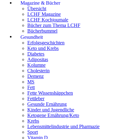
Magazine & Bücher
Übersicht
LCHF Magazine
LCHF Kochjournale
Bücher zum Thema LCHF
Bücherbummel
Gesundheit
Erfolgsgeschichten
Keto und Krebs
Diabetes
Adipositas
Kolumne
Cholesterin
Demenz
MS
Fett
Fette Wissenshäppchen
Fettleber
Gesunde Ernährung
Kinder und Jugendliche
Ketogene Ernährung/Keto
Krebs
Lebensmittelindustrie und Pharmazie
Sport
Vitamin D