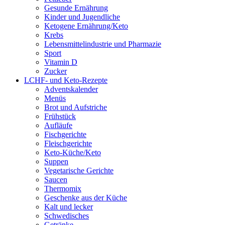
Gesunde Ernährung
Kinder und Jugendliche
Ketogene Ernährung/Keto
Krebs
Lebensmittelindustrie und Pharmazie
Sport
Vitamin D
Zucker
LCHF- und Keto-Rezepte
Adventskalender
Menüs
Brot und Aufstriche
Frühstück
Aufläufe
Fischgerichte
Fleischgerichte
Keto-Küche/Keto
Suppen
Vegetarische Gerichte
Saucen
Thermomix
Geschenke aus der Küche
Kalt und lecker
Schwedisches
Getränke