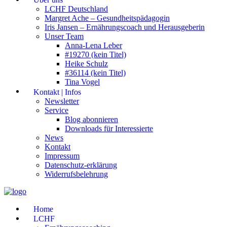
LCHF Deutschland
Margret Ache – Gesundheitspädagogin
Iris Jansen – Ernährungscoach und Herausgeberin
Unser Team
Anna-Lena Leber
#19270 (kein Titel)
Heike Schulz
#36114 (kein Titel)
Tina Vogel
Kontakt | Infos
Newsletter
Service
Blog abonnieren
Downloads für Interessierte
News
Kontakt
Impressum
Datenschutz-erklärung
Widerrufsbelehrung
Home
LCHF