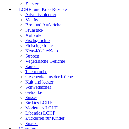
Zucker
LCHF- und Keto-Rezepte
Adventskalender
Menüs
Brot und Aufstriche
Frühstück
Aufläufe
Fischgerichte
Fleischgerichte
Keto-Küche/Keto
Suppen
Vegetarische Gerichte
Saucen
Thermomix
Geschenke aus der Küche
Kalt und lecker
Schwedisches
Getränke
Süsses
Striktes LCHF
Moderates LCHF
Liberales LCHF
Zuckerfrei für Kinder
Snacks
Über uns