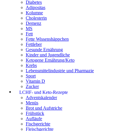
Diabetes
Adipositas
Kolumne
Cholesterin
Demenz
MS
Fett
Fette Wissenshäppchen
Fettleber
Gesunde Ernährung
Kinder und Jugendliche
Ketogene Ernährung/Keto
Krebs
Lebensmittelindustrie und Pharmazie
Sport
Vitamin D
Zucker
LCHF- und Keto-Rezepte
Adventskalender
Menüs
Brot und Aufstriche
Frühstück
Aufläufe
Fischgerichte
Fleischgerichte