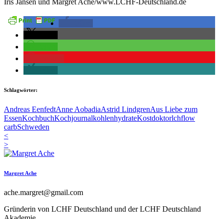
Iris Jansen und Margret Ache/www.LCHF-Deutschland.de
teilen
teilen
teilen
merken
teilen
Schlagwörter:
Andreas Eenfedt
Anne Aobadia
Astrid Lindgren
Aus Liebe zum
Essen
Kochbuch
Kochjournal
kohlenhydrate
Kostdoktor
lchf
low
carb
Schweden
<
>
Margret Ache
ache.margret@gmail.com
Gründerin von LCHF Deutschland und der LCHF Deutschland
Akademie