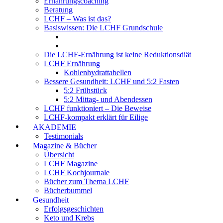
Ernährungscoaching
Beratung
LCHF – Was ist das?
Basiswissen: Die LCHF Grundschule
Die LCHF-Ernährung ist keine Reduktionsdiät
LCHF Ernährung
Kohlenhydrattabellen
Bessere Gesundheit: LCHF und 5:2 Fasten
5:2 Frühstück
5:2 Mittag- und Abendessen
LCHF funktioniert – Die Beweise
LCHF-kompakt erklärt für Eilige
AKADEMIE
Testimonials
Magazine & Bücher
Übersicht
LCHF Magazine
LCHF Kochjournale
Bücher zum Thema LCHF
Bücherbummel
Gesundheit
Erfolgsgeschichten
Keto und Krebs