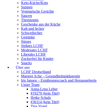
Keto-Küche/Keto
Suppen
Vegetarische Gerichte
Saucen
Thermomix
Geschenke aus der Küche
Kalt und lecker
Schwedisches
Getränke
Süsses
Striktes LCHF
Moderates LCHF
Liberales LCHF
Zuckerfrei für Kinder
Snacks
Über uns
LCHF Deutschland
Margret Ache – Gesundheitspädagogin
Iris Jansen – Ernährungscoach und Herausgeberin
Unser Team
Anna-Lena Leber
#19270 (kein Titel)
Heike Schulz
#36114 (kein Titel)
Tina Vogel