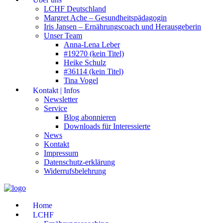
LCHF Deutschland
Margret Ache – Gesundheitspädagogin
Iris Jansen – Ernährungscoach und Herausgeberin
Unser Team
Anna-Lena Leber
#19270 (kein Titel)
Heike Schulz
#36114 (kein Titel)
Tina Vogel
Kontakt | Infos
Newsletter
Service
Blog abonnieren
Downloads für Interessierte
News
Kontakt
Impressum
Datenschutz-erklärung
Widerrufsbelehrung
Home
LCHF