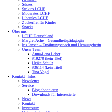
Süsses
Striktes LCHF
Moderates LCHF
Liberales LCHF
Zuckerfrei für Kinder
Snacks
Über uns
LCHF Deutschland
Margret Ache – Gesundheitspädagogin
Iris Jansen – Ernährungscoach und Herausgeberin
Unser Team
Anna-Lena Leber
#19270 (kein Titel)
Heike Schulz
#36114 (kein Titel)
Tina Vogel
Kontakt | Infos
Newsletter
Service
Blog abonnieren
Downloads für Interessierte
News
Kontakt
Impressum