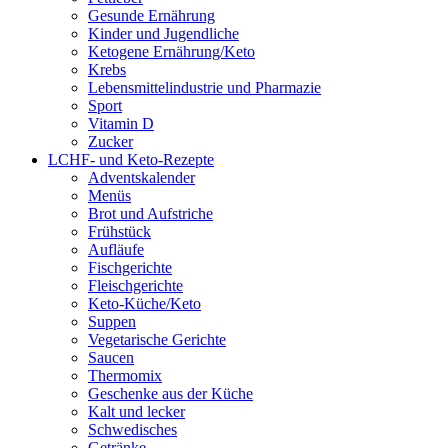
Gesunde Ernährung
Kinder und Jugendliche
Ketogene Ernährung/Keto
Krebs
Lebensmittelindustrie und Pharmazie
Sport
Vitamin D
Zucker
LCHF- und Keto-Rezepte
Adventskalender
Menüs
Brot und Aufstriche
Frühstück
Aufläufe
Fischgerichte
Fleischgerichte
Keto-Küche/Keto
Suppen
Vegetarische Gerichte
Saucen
Thermomix
Geschenke aus der Küche
Kalt und lecker
Schwedisches
Getränke