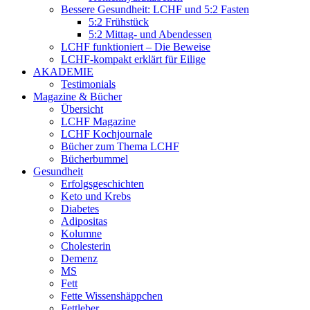
Bessere Gesundheit: LCHF und 5:2 Fasten
5:2 Frühstück
5:2 Mittag- und Abendessen
LCHF funktioniert – Die Beweise
LCHF-kompakt erklärt für Eilige
AKADEMIE
Testimonials
Magazine & Bücher
Übersicht
LCHF Magazine
LCHF Kochjournale
Bücher zum Thema LCHF
Bücherbummel
Gesundheit
Erfolgsgeschichten
Keto und Krebs
Diabetes
Adipositas
Kolumne
Cholesterin
Demenz
MS
Fett
Fette Wissenshäppchen
Fettleber