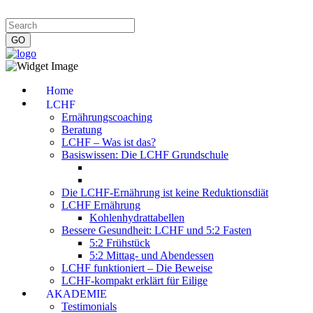
Impressum
|
Datenschutzerklärung
|
Kontakt
|
Newsletter
Home
LCHF
Ernährungscoaching
Beratung
LCHF – Was ist das?
Basiswissen: Die LCHF Grundschule
Die LCHF-Ernährung ist keine Reduktionsdiät
LCHF Ernährung
Kohlenhydrattabellen
Bessere Gesundheit: LCHF und 5:2 Fasten
5:2 Frühstück
5:2 Mittag- und Abendessen
LCHF funktioniert – Die Beweise
LCHF-kompakt erklärt für Eilige
AKADEMIE
Testimonials