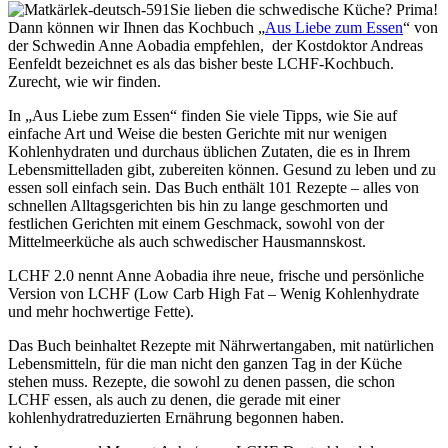
Sie lieben die schwedische Küche? Prima!
Dann können wir Ihnen das Kochbuch „
Aus Liebe zum Essen
“ von
der Schwedin Anne Aobadia empfehlen, der Kostdoktor Andreas
Eenfeldt bezeichnet es als das bisher beste LCHF-Kochbuch.
Zurecht, wie wir finden.
In „Aus Liebe zum Essen“ finden Sie viele Tipps, wie Sie auf
einfache Art und Weise die besten Gerichte mit nur wenigen
Kohlenhydraten und durchaus üblichen Zutaten, die es in Ihrem
Lebensmittelladen gibt, zubereiten können. Gesund zu leben und zu
essen soll einfach sein. Das Buch enthält 101 Rezepte – alles von
schnellen Alltagsgerichten bis hin zu lange geschmorten und
festlichen Gerichten mit einem Geschmack, sowohl von der
Mittelmeerküche als auch schwedischer Hausmannskost.
LCHF 2.0 nennt Anne Aobadia ihre neue, frische und persönliche
Version von LCHF (Low Carb High Fat – Wenig Kohlenhydrate
und mehr hochwertige Fette).
Das Buch beinhaltet Rezepte mit Nährwertangaben, mit natürlichen
Lebensmitteln, für die man nicht den ganzen Tag in der Küche
stehen muss. Rezepte, die sowohl zu denen passen, die schon
LCHF essen, als auch zu denen, die gerade mit einer
kohlenhydratreduzierten Ernährung begonnen haben.