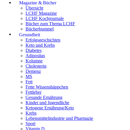
Magazine & Bücher
Übersicht
LCHF Magazine
LCHF Kochjournale
Bücher zum Thema LCHF
Bücherbummel
Gesundheit
Erfolgsgeschichten
Keto und Krebs
Diabetes
Adipositas
Kolumne
Cholesterin
Demenz
MS
Fett
Fette Wissenshäppchen
Fettleber
Gesunde Ernährung
Kinder und Jugendliche
Ketogene Ernährung/Keto
Krebs
Lebensmittelindustrie und Pharmazie
Sport
Vitamin D