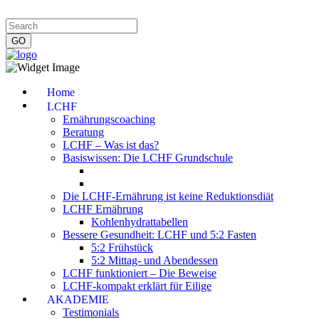
Impressum
|
Datenschutzerklärung
|
Kontakt
|
Newsletter
Home
LCHF
Ernährungscoaching
Beratung
LCHF – Was ist das?
Basiswissen: Die LCHF Grundschule
Die LCHF-Ernährung ist keine Reduktionsdiät
LCHF Ernährung
Kohlenhydrattabellen
Bessere Gesundheit: LCHF und 5:2 Fasten
5:2 Frühstück
5:2 Mittag- und Abendessen
LCHF funktioniert – Die Beweise
LCHF-kompakt erklärt für Eilige
AKADEMIE
Testimonials