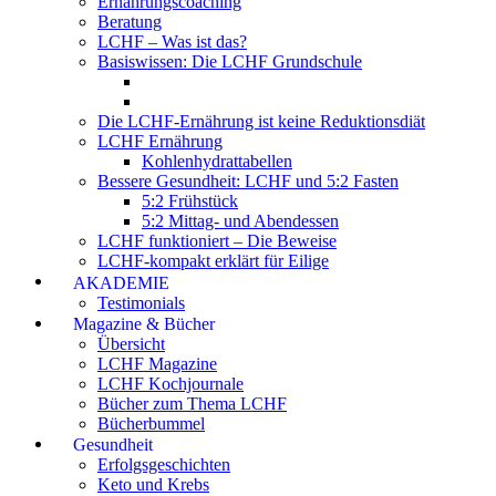
Ernährungscoaching
Beratung
LCHF – Was ist das?
Basiswissen: Die LCHF Grundschule
Die LCHF-Ernährung ist keine Reduktionsdiät
LCHF Ernährung
Kohlenhydrattabellen
Bessere Gesundheit: LCHF und 5:2 Fasten
5:2 Frühstück
5:2 Mittag- und Abendessen
LCHF funktioniert – Die Beweise
LCHF-kompakt erklärt für Eilige
AKADEMIE
Testimonials
Magazine & Bücher
Übersicht
LCHF Magazine
LCHF Kochjournale
Bücher zum Thema LCHF
Bücherbummel
Gesundheit
Erfolgsgeschichten
Keto und Krebs