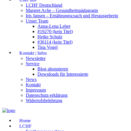
LCHF Deutschland
Margret Ache – Gesundheitspädagogin
Iris Jansen – Ernährungscoach und Herausgeberin
Unser Team
Anna-Lena Leber
#19270 (kein Titel)
Heike Schulz
#36114 (kein Titel)
Tina Vogel
Kontakt | Infos
Newsletter
Service
Blog abonnieren
Downloads für Interessierte
News
Kontakt
Impressum
Datenschutz-erklärung
Widerrufsbelehrung
Home
LCHF