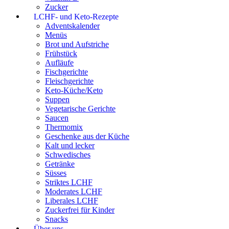
Zucker
LCHF- und Keto-Rezepte
Adventskalender
Menüs
Brot und Aufstriche
Frühstück
Aufläufe
Fischgerichte
Fleischgerichte
Keto-Küche/Keto
Suppen
Vegetarische Gerichte
Saucen
Thermomix
Geschenke aus der Küche
Kalt und lecker
Schwedisches
Getränke
Süsses
Striktes LCHF
Moderates LCHF
Liberales LCHF
Zuckerfrei für Kinder
Snacks
Über uns