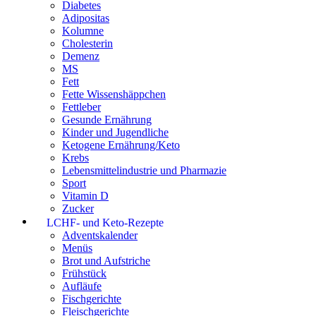
Diabetes
Adipositas
Kolumne
Cholesterin
Demenz
MS
Fett
Fette Wissenshäppchen
Fettleber
Gesunde Ernährung
Kinder und Jugendliche
Ketogene Ernährung/Keto
Krebs
Lebensmittelindustrie und Pharmazie
Sport
Vitamin D
Zucker
LCHF- und Keto-Rezepte
Adventskalender
Menüs
Brot und Aufstriche
Frühstück
Aufläufe
Fischgerichte
Fleischgerichte