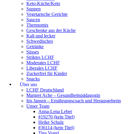
Keto-Küche/Keto
Suppen
Vegetarische Gerichte
Saucen
Thermomix
Geschenke aus der Küche
Kalt und lecker
Schwedisches
Getränke
Süsses
Striktes LCHF
Moderates LCHF
Liberales LCHF
Zuckerfrei für Kinder
Snacks
Über uns
LCHF Deutschland
Margret Ache – Gesundheitspädagogin
Iris Jansen – Ernährungscoach und Herausgeberin
Unser Team
Anna-Lena Leber
#19270 (kein Titel)
Heike Schulz
#36114 (kein Titel)
Tina Vogel