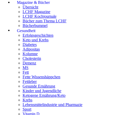
Magazine & Bücher
Übersicht
LCHF Magazine
LCHF Kochjournale
Bücher zum Thema LCHF
Bücherbummel
Gesundheit
Erfolgsgeschichten
Keto und Krebs
Diabetes
Adipositas
Kolumne
Cholesterin
Demenz
MS
Fett
Fette Wissenshäppchen
Fettleber
Gesunde Ernährung
Kinder und Jugendliche
Ketogene Ernährung/Keto
Krebs
Lebensmittelindustrie und Pharmazie
Sport
Vitamin D