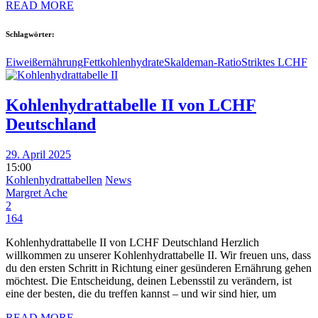
READ MORE
Schlagwörter:
Eiweiß
ernährung
Fett
kohlenhydrate
Skaldeman-Ratio
Striktes LCHF
Kohlenhydrattabelle II von LCHF
Deutschland
29. April 2025
15:00
Kohlenhydrattabellen
News
Margret Ache
2
164
Kohlenhydrattabelle II von LCHF Deutschland Herzlich
willkommen zu unserer Kohlenhydrattabelle II. Wir freuen uns, dass
du den ersten Schritt in Richtung einer gesünderen Ernährung gehen
möchtest. Die Entscheidung, deinen Lebensstil zu verändern, ist
eine der besten, die du treffen kannst – und wir sind hier, um
READ MORE