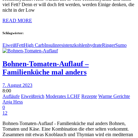
viel Fett? Denn er will doch fett werden, werden Einige denken, die
nicht in der Low
READ MORE
Schlagwörter:
Eiweiß
Fett
High Carb
Insulinresistenz
kohlenhydrate
Ringer
Sumo
Bohnen-Tomaten-Auflauf –
Familienküche mal anders
7. August 2023
8:00
Aufläufe
Eiweißreich
Moderates LCHF
Rezepte
Warme Gerichte
Anja Hess
0
12
Bohnen-Tomaten-Auflauf - Familienküche mal anders Bohnen,
Tomaten und Käse. Eine Kombination die eher selten vorkommt.
Zusammen mit etwas Knoblauch und Thymian wird ein mediterran