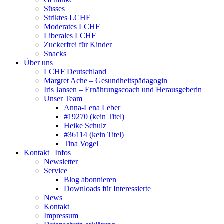
Süsses
Striktes LCHF
Moderates LCHF
Liberales LCHF
Zuckerfrei für Kinder
Snacks
Über uns
LCHF Deutschland
Margret Ache – Gesundheitspädagogin
Iris Jansen – Ernährungscoach und Herausgeberin
Unser Team
Anna-Lena Leber
#19270 (kein Titel)
Heike Schulz
#36114 (kein Titel)
Tina Vogel
Kontakt | Infos
Newsletter
Service
Blog abonnieren
Downloads für Interessierte
News
Kontakt
Impressum