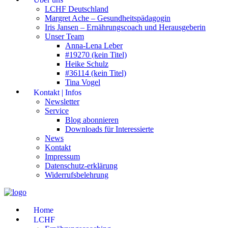
LCHF Deutschland
Margret Ache – Gesundheitspädagogin
Iris Jansen – Ernährungscoach und Herausgeberin
Unser Team
Anna-Lena Leber
#19270 (kein Titel)
Heike Schulz
#36114 (kein Titel)
Tina Vogel
Kontakt | Infos
Newsletter
Service
Blog abonnieren
Downloads für Interessierte
News
Kontakt
Impressum
Datenschutz-erklärung
Widerrufsbelehrung
Home
LCHF