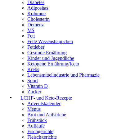
Diabetes
Adipositas
Kolumne
Cholesterin
Demenz
MS
Fett
Fette Wissenshäppchen
Fettleber
Gesunde Ernährung
Kinder und Jugendliche
Ketogene Ernährung/Keto
Krebs
Lebensmittelindustrie und Pharmazie
Sport
Vitamin D
Zucker
LCHF- und Keto-Rezepte
Adventskalender
Menüs
Brot und Aufstriche
Frühstück
Aufläufe
Fischgerichte
Fleischgerichte