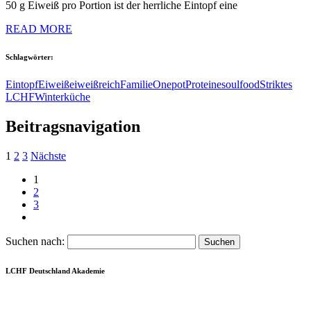
50 g Eiweiß pro Portion ist der herrliche Eintopf eine
READ MORE
Schlagwörter:
Eintopf
Eiweiß
eiweißreich
Familie
Onepot
Proteine
soulfood
Striktes
LCHF
Winterküche
Beitragsnavigation
1
2
3
Nächste
1
2
3
Suchen nach:
LCHF Deutschland Akademie