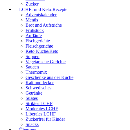
Zucker
LCHF- und Keto-Rezepte
Adventskalender
Menüs
Brot und Aufstriche
Frühstück
Aufläufe
Fischgerichte
Fleischgerichte
Keto-Küche/Keto
Suppen
Vegetarische Gerichte
Saucen
Thermomix
Geschenke aus der Küche
Kalt und lecker
Schwedisches
Getränke
Süsses
Striktes LCHF
Moderates LCHF
Liberales LCHF
Zuckerfrei für Kinder
Snacks
Über uns