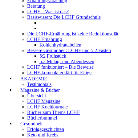
Ernährungscoaching
Beratung
LCHF – Was ist das?
Basiswissen: Die LCHF Grundschule
Die LCHF-Ernährung ist keine Reduktionsdiät
LCHF Ernährung
Kohlenhydrattabellen
Bessere Gesundheit: LCHF und 5:2 Fasten
5:2 Frühstück
5:2 Mittag- und Abendessen
LCHF funktioniert – Die Beweise
LCHF-kompakt erklärt für Eilige
AKADEMIE
Testimonials
Magazine & Bücher
Übersicht
LCHF Magazine
LCHF Kochjournale
Bücher zum Thema LCHF
Bücherbummel
Gesundheit
Erfolgsgeschichten
Keto und Krebs