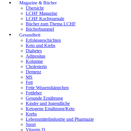
Magazine & Bücher
Übersicht
LCHF Magazine
LCHF Kochjournale
Bücher zum Thema LCHF
Bücherbummel
Gesundheit
Erfolgsgeschichten
Keto und Krebs
Diabetes
Adipositas
Kolumne
Cholesterin
Demenz
MS
Fett
Fette Wissenshäppchen
Fettleber
Gesunde Ernährung
Kinder und Jugendliche
Ketogene Ernährung/Keto
Krebs
Lebensmittelindustrie und Pharmazie
Sport
Vitamin D