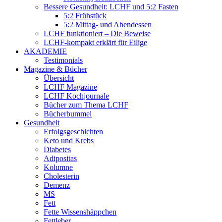
Bessere Gesundheit: LCHF und 5:2 Fasten
5:2 Frühstück
5:2 Mittag- und Abendessen
LCHF funktioniert – Die Beweise
LCHF-kompakt erklärt für Eilige
AKADEMIE
Testimonials
Magazine & Bücher
Übersicht
LCHF Magazine
LCHF Kochjournale
Bücher zum Thema LCHF
Bücherbummel
Gesundheit
Erfolgsgeschichten
Keto und Krebs
Diabetes
Adipositas
Kolumne
Cholesterin
Demenz
MS
Fett
Fette Wissenshäppchen
Fettleber