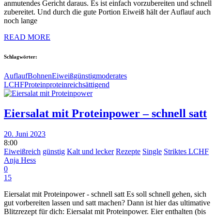
anmutendes Gericht daraus. Es ist einfach vorzubereiten und schnell
zubereitet. Und durch die gute Portion Eiweiß hält der Auflauf auch
noch lange
READ MORE
Schlagwörter:
Auflauf
Bohnen
Eiweiß
günstig
moderates
LCHF
Protein
proteinreich
sättigend
Eiersalat mit Proteinpower – schnell satt
20. Juni 2023
8:00
Eiweißreich
günstig
Kalt und lecker
Rezepte
Single
Striktes LCHF
Anja Hess
0
15
Eiersalat mit Proteinpower - schnell satt Es soll schnell gehen, sich
gut vorbereiten lassen und satt machen? Dann ist hier das ultimative
Blitzrezept für dich: Eiersalat mit Proteinpower. Eier enthalten (bis