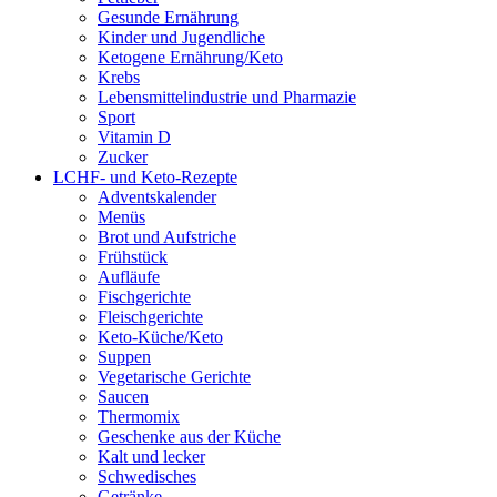
Gesunde Ernährung
Kinder und Jugendliche
Ketogene Ernährung/Keto
Krebs
Lebensmittelindustrie und Pharmazie
Sport
Vitamin D
Zucker
LCHF- und Keto-Rezepte
Adventskalender
Menüs
Brot und Aufstriche
Frühstück
Aufläufe
Fischgerichte
Fleischgerichte
Keto-Küche/Keto
Suppen
Vegetarische Gerichte
Saucen
Thermomix
Geschenke aus der Küche
Kalt und lecker
Schwedisches
Getränke