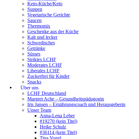
Keto-Küche/Keto
Suppen
Vegetarische Gerichte
Saucen
Thermomix
Geschenke aus der Küche
Kalt und lecker
Schwedisches
Getränke
Süsses
Striktes LCHF
Moderates LCHF
Liberales LCHF
Zuckerfrei für Kinder
Snacks
Über uns
LCHF Deutschland
Margret Ache – Gesundheitspädagogin
Iris Jansen – Ernährungscoach und Herausgeberin
Unser Team
Anna-Lena Leber
#19270 (kein Titel)
Heike Schulz
#36114 (kein Titel)
Tina Vogel