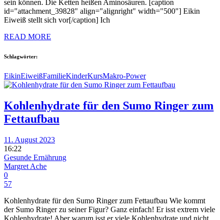
sein können. Die Ketten heißen Aminosäuren. [caption
id="attachment_39828" align="alignright" width="500"] Eikin
Eiweiß stellt sich vor[/caption] Ich
READ MORE
Schlagwörter:
Eikin
Eiweiß
Familie
Kinder
Kurs
Makro-Power
Kohlenhydrate für den Sumo Ringer zum
Fettaufbau
11. August 2023
16:22
Gesunde Ernährung
Margret Ache
0
57
Kohlenhydrate für den Sumo Ringer zum Fettaufbau Wie kommt
der Sumo Ringer zu seiner Figur? Ganz einfach! Er isst extrem viele
Kohlenhydrate! Aber warum isst er viele Kohlenhydrate und nicht