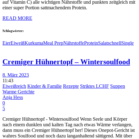
auf Vitamin C) alle wichtigen Nährstoffe und punkten zeitgleich mit
einer super Portion sattmachendem Protein.
READ MORE
Schlagwörter:
Eier
Eiweiß
Kurkuma
Meal Prep
Nährstoffe
Protein
Salat
schnell
Single
Cremiger Hühnertopf – Wintersoulfood
8. März 2023
11:43
Eiweißreich
Kinder & Familie
Rezepte
Striktes LCHF
Suppen
Warme Gerichte
Anja Hess
0
5
Cremiger Hühnertopf - Wintersoulfood Wenn Seele und Körper
nach einem dunklen und kalten Tag nach etwas Wärme verlangen,
dann muss ein Cremiger Hühnertopf her! Dieses Onepot-Gericht ist
wahres Soulfood und noch dazu langanhaltend sättigend. Mit über