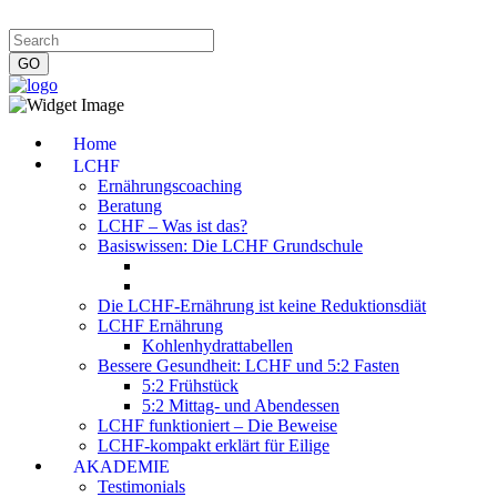
Impressum
|
Datenschutzerklärung
|
Kontakt
|
Newsletter
Home
LCHF
Ernährungscoaching
Beratung
LCHF – Was ist das?
Basiswissen: Die LCHF Grundschule
Die LCHF-Ernährung ist keine Reduktionsdiät
LCHF Ernährung
Kohlenhydrattabellen
Bessere Gesundheit: LCHF und 5:2 Fasten
5:2 Frühstück
5:2 Mittag- und Abendessen
LCHF funktioniert – Die Beweise
LCHF-kompakt erklärt für Eilige
AKADEMIE
Testimonials