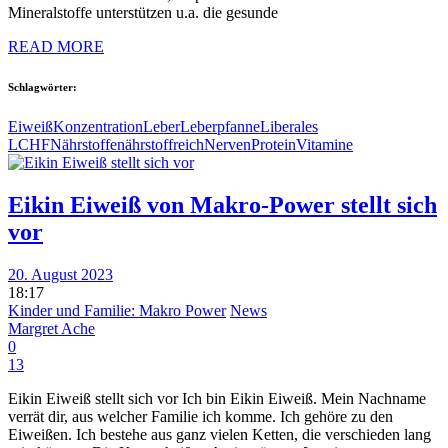
Mineralstoffe unterstützen u.a. die gesunde
READ MORE
Schlagwörter:
Eiweiß
Konzentration
Leber
Leberpfanne
Liberales
LCHF
Nährstoffe
nährstoffreich
Nerven
Protein
Vitamine
Eikin Eiweiß von Makro-Power stellt sich
vor
20. August 2023
18:17
Kinder und Familie: Makro Power
News
Margret Ache
0
13
Eikin Eiweiß stellt sich vor Ich bin Eikin Eiweiß. Mein Nachname
verrät dir, aus welcher Familie ich komme. Ich gehöre zu den
Eiweißen. Ich bestehe aus ganz vielen Ketten, die verschieden lang