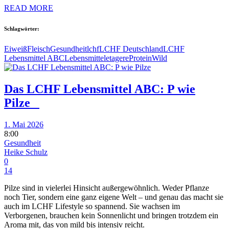
READ MORE
Schlagwörter:
Eiweiß
Fleisch
Gesundheit
lchf
LCHF Deutschland
LCHF
Lebensmittel ABC
Lebensmitteletagere
Protein
Wild
Das LCHF Lebensmittel ABC: P wie
Pilze
1. Mai 2026
8:00
Gesundheit
Heike Schulz
0
14
Pilze sind in vielerlei Hinsicht außergewöhnlich. Weder Pflanze
noch Tier, sondern eine ganz eigene Welt – und genau das macht sie
auch im LCHF Lifestyle so spannend. Sie wachsen im
Verborgenen, brauchen kein Sonnenlicht und bringen trotzdem ein
Aroma mit, das von mild bis intensiv reicht.