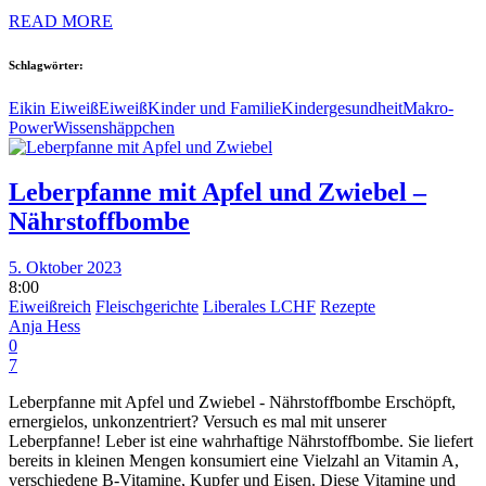
READ MORE
Schlagwörter:
Eikin Eiweiß
Eiweiß
Kinder und Familie
Kindergesundheit
Makro-
Power
Wissenshäppchen
Leberpfanne mit Apfel und Zwiebel –
Nährstoffbombe
5. Oktober 2023
8:00
Eiweißreich
Fleischgerichte
Liberales LCHF
Rezepte
Anja Hess
0
7
Leberpfanne mit Apfel und Zwiebel - Nährstoffbombe Erschöpft,
ernergielos, unkonzentriert? Versuch es mal mit unserer
Leberpfanne! Leber ist eine wahrhaftige Nährstoffbombe. Sie liefert
bereits in kleinen Mengen konsumiert eine Vielzahl an Vitamin A,
verschiedene B-Vitamine, Kupfer und Eisen. Diese Vitamine und