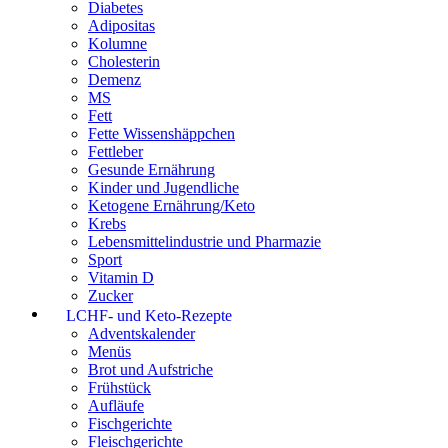
Diabetes
Adipositas
Kolumne
Cholesterin
Demenz
MS
Fett
Fette Wissenshäppchen
Fettleber
Gesunde Ernährung
Kinder und Jugendliche
Ketogene Ernährung/Keto
Krebs
Lebensmittelindustrie und Pharmazie
Sport
Vitamin D
Zucker
LCHF- und Keto-Rezepte
Adventskalender
Menüs
Brot und Aufstriche
Frühstück
Aufläufe
Fischgerichte
Fleischgerichte