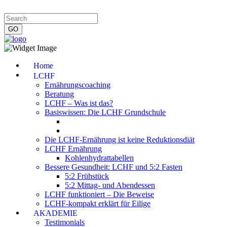
Impressum
|
Datenschutzerklärung
|
Kontakt
|
Newsletter
Home
LCHF
Ernährungscoaching
Beratung
LCHF – Was ist das?
Basiswissen: Die LCHF Grundschule
Die LCHF-Ernährung ist keine Reduktionsdiät
LCHF Ernährung
Kohlenhydrattabellen
Bessere Gesundheit: LCHF und 5:2 Fasten
5:2 Frühstück
5:2 Mittag- und Abendessen
LCHF funktioniert – Die Beweise
LCHF-kompakt erklärt für Eilige
AKADEMIE
Testimonials