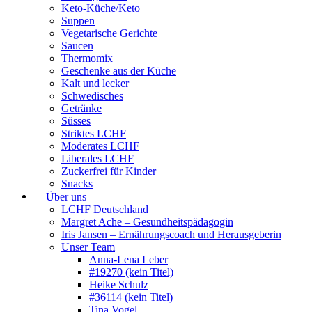
Keto-Küche/Keto
Suppen
Vegetarische Gerichte
Saucen
Thermomix
Geschenke aus der Küche
Kalt und lecker
Schwedisches
Getränke
Süsses
Striktes LCHF
Moderates LCHF
Liberales LCHF
Zuckerfrei für Kinder
Snacks
Über uns
LCHF Deutschland
Margret Ache – Gesundheitspädagogin
Iris Jansen – Ernährungscoach und Herausgeberin
Unser Team
Anna-Lena Leber
#19270 (kein Titel)
Heike Schulz
#36114 (kein Titel)
Tina Vogel