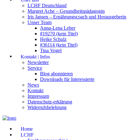
LCHF Deutschland
Margret Ache – Gesundheitspädagogin
Iris Jansen – Ernährungscoach und Herausgeberin
Unser Team
Anna-Lena Leber
#19270 (kein Titel)
Heike Schulz
#36114 (kein Titel)
Tina Vogel
Kontakt | Infos
Newsletter
Service
Blog abonnieren
Downloads für Interessierte
News
Kontakt
Impressum
Datenschutz-erklärung
Widerrufsbelehrung
Home
LCHF