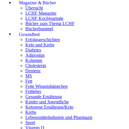
Magazine & Bücher
Übersicht
LCHF Magazine
LCHF Kochjournale
Bücher zum Thema LCHF
Bücherbummel
Gesundheit
Erfolgsgeschichten
Keto und Krebs
Diabetes
Adipositas
Kolumne
Cholesterin
Demenz
MS
Fett
Fette Wissenshäppchen
Fettleber
Gesunde Ernährung
Kinder und Jugendliche
Ketogene Ernährung/Keto
Krebs
Lebensmittelindustrie und Pharmazie
Sport
Vitamin D