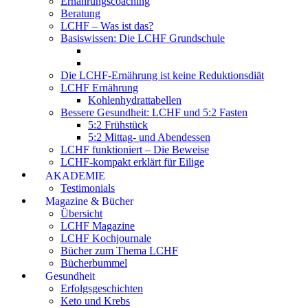
Ernährungscoaching
Beratung
LCHF – Was ist das?
Basiswissen: Die LCHF Grundschule
Die LCHF-Ernährung ist keine Reduktionsdiät
LCHF Ernährung
Kohlenhydrattabellen
Bessere Gesundheit: LCHF und 5:2 Fasten
5:2 Frühstück
5:2 Mittag- und Abendessen
LCHF funktioniert – Die Beweise
LCHF-kompakt erklärt für Eilige
AKADEMIE
Testimonials
Magazine & Bücher
Übersicht
LCHF Magazine
LCHF Kochjournale
Bücher zum Thema LCHF
Bücherbummel
Gesundheit
Erfolgsgeschichten
Keto und Krebs