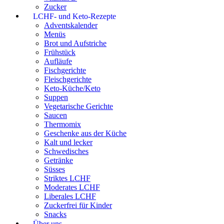
Zucker
LCHF- und Keto-Rezepte
Adventskalender
Menüs
Brot und Aufstriche
Frühstück
Aufläufe
Fischgerichte
Fleischgerichte
Keto-Küche/Keto
Suppen
Vegetarische Gerichte
Saucen
Thermomix
Geschenke aus der Küche
Kalt und lecker
Schwedisches
Getränke
Süsses
Striktes LCHF
Moderates LCHF
Liberales LCHF
Zuckerfrei für Kinder
Snacks
Über uns