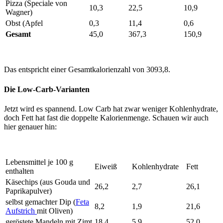
Pizza (Speciale von
10,3
22,5
10,9
Wagner)
Obst (Apfel
0,3
11,4
0,6
Gesamt
45,0
367,3
150,9
Das entspricht einer Gesamtkalorienzahl von 3093,8.
Die Low-Carb-Varianten
Jetzt wird es spannend. Low Carb hat zwar weniger Kohlenhydrate,
doch Fett hat fast die doppelte Kalorienmenge. Schauen wir auch
hier genauer hin:
Lebensmittel je 100 g
Eiweiß
Kohlenhydrate
Fett
enthalten
Käsechips (aus Gouda und
26,2
2,7
26,1
Paprikapulver)
selbst gemachter Dip (
Feta
8,2
1,9
21,6
Aufstrich
mit Oliven)
geröstete Mandeln mit Zimt
18,4
5,9
52,0