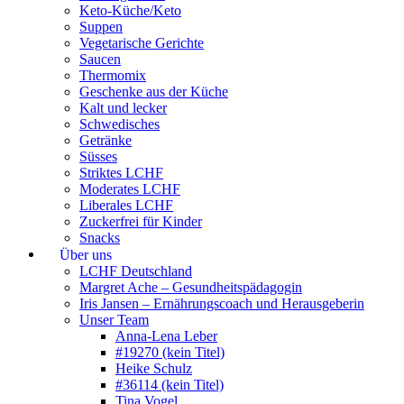
Keto-Küche/Keto
Suppen
Vegetarische Gerichte
Saucen
Thermomix
Geschenke aus der Küche
Kalt und lecker
Schwedisches
Getränke
Süsses
Striktes LCHF
Moderates LCHF
Liberales LCHF
Zuckerfrei für Kinder
Snacks
Über uns
LCHF Deutschland
Margret Ache – Gesundheitspädagogin
Iris Jansen – Ernährungscoach und Herausgeberin
Unser Team
Anna-Lena Leber
#19270 (kein Titel)
Heike Schulz
#36114 (kein Titel)
Tina Vogel