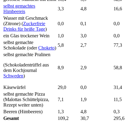
selbst gemachtes
3,3
4,8
16,6
Himbeereis
Wasser mit Geschmack
(Zitrone) (
Zuckerfreie
0,0
0,1
0,0
Drinks für heiße Tage
)
ein Glas trockener Wein
1,0
3,0
0,0
selbst gemachte
5,8
2,7
77,3
Schokolade (oder
Choketo
)
selbst gemachte Pralinen
(Schokoladentrüffel aus
8,9
2,9
58,8
dem Kochjournal
Schweden
)
Käsewürfel
29,0
0,0
31,4
selbst gemachte Pizza
(Malottas Schüttelpizza,
7,1
1,9
11,5
Rezept weiter unten)
Beeren (Himbeeren)
1,3
4,8
0,3
Gesamt
109,2
30,7
295,6