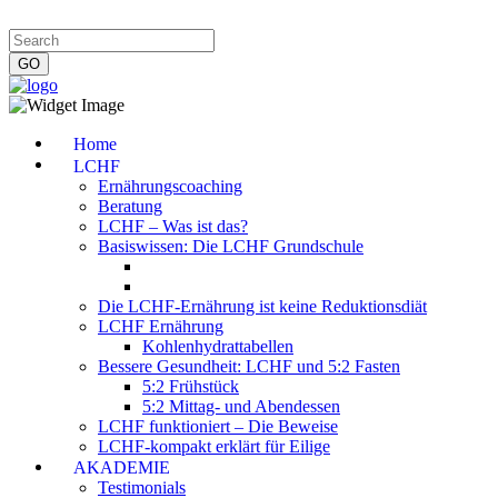
Impressum
|
Datenschutzerklärung
|
Kontakt
|
Newsletter
Home
LCHF
Ernährungscoaching
Beratung
LCHF – Was ist das?
Basiswissen: Die LCHF Grundschule
Die LCHF-Ernährung ist keine Reduktionsdiät
LCHF Ernährung
Kohlenhydrattabellen
Bessere Gesundheit: LCHF und 5:2 Fasten
5:2 Frühstück
5:2 Mittag- und Abendessen
LCHF funktioniert – Die Beweise
LCHF-kompakt erklärt für Eilige
AKADEMIE
Testimonials