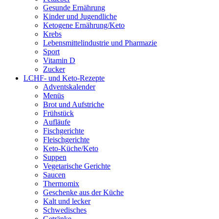
Gesunde Ernährung
Kinder und Jugendliche
Ketogene Ernährung/Keto
Krebs
Lebensmittelindustrie und Pharmazie
Sport
Vitamin D
Zucker
LCHF- und Keto-Rezepte
Adventskalender
Menüs
Brot und Aufstriche
Frühstück
Aufläufe
Fischgerichte
Fleischgerichte
Keto-Küche/Keto
Suppen
Vegetarische Gerichte
Saucen
Thermomix
Geschenke aus der Küche
Kalt und lecker
Schwedisches
Getränke