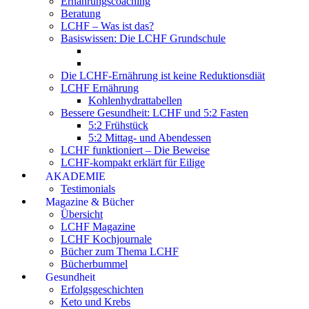
Ernährungscoaching
Beratung
LCHF – Was ist das?
Basiswissen: Die LCHF Grundschule
Die LCHF-Ernährung ist keine Reduktionsdiät
LCHF Ernährung
Kohlenhydrattabellen
Bessere Gesundheit: LCHF und 5:2 Fasten
5:2 Frühstück
5:2 Mittag- und Abendessen
LCHF funktioniert – Die Beweise
LCHF-kompakt erklärt für Eilige
AKADEMIE
Testimonials
Magazine & Bücher
Übersicht
LCHF Magazine
LCHF Kochjournale
Bücher zum Thema LCHF
Bücherbummel
Gesundheit
Erfolgsgeschichten
Keto und Krebs