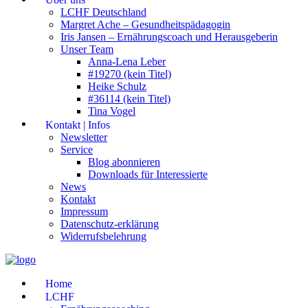
LCHF Deutschland
Margret Ache – Gesundheitspädagogin
Iris Jansen – Ernährungscoach und Herausgeberin
Unser Team
Anna-Lena Leber
#19270 (kein Titel)
Heike Schulz
#36114 (kein Titel)
Tina Vogel
Kontakt | Infos
Newsletter
Service
Blog abonnieren
Downloads für Interessierte
News
Kontakt
Impressum
Datenschutz-erklärung
Widerrufsbelehrung
Home
LCHF