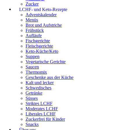
Zucker
LCHF- und Keto-Rezepte
Adventskalender
Menüs
Brot und Aufstriche
Frühstück
Aufläufe
Fischgerichte
Fleischgerichte
Keto-Küche/Keto
Suppen
Vegetarische Gerichte
Saucen
Thermomix
Geschenke aus der Küche
Kalt und lecker
Schwedisches
Getränke
Süsses
Striktes LCHF
Moderates LCHF
Liberales LCHF
Zuckerfrei für Kinder
Snacks
Über uns