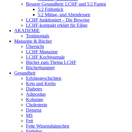
Bessere Gesundheit: LCHF und 5:2 Fasten
5:2 Frühstück
5:2 Mittag- und Abendessen
LCHF funktioniert – Die Beweise
LCHF-kompakt erklärt für Eilige
AKADEMIE
Testimonials
Magazine & Bücher
Übersicht
LCHF Magazine
LCHF Kochjournale
Bücher zum Thema LCHF
Bücherbummel
Gesundheit
Erfolgsgeschichten
Keto und Krebs
Diabetes
Adipositas
Kolumne
Cholesterin
Demenz
MS
Fett
Fette Wissenshäppchen
Fettleber