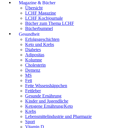
Magazine & Bücher
Übersicht
LCHF Magazine
LCHF Kochjournale
Bücher zum Thema LCHF
Bücherbummel
Gesundheit
Erfolgsgeschichten
Keto und Krebs
Diabetes
Adipositas
Kolumne
Cholesterin
Demenz
MS
Fett
Fette Wissenshäppchen
Fettleber
Gesunde Ernährung
Kinder und Jugendliche
Ketogene Ernährung/Keto
Krebs
Lebensmittelindustrie und Pharmazie
Sport
Vitamin D