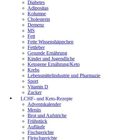
Diabetes
Adipositas
Kolumne
Cholesterin
Demenz
MS
Fett
Fette Wissenshäppchen
Fettleber
Gesunde Ernährung
Kinder und Jugendliche
Ketogene Ernährung/Keto
Krebs
Lebensmittelindustrie und Pharmazie
Sport
Vitamin D
Zucker
LCHF- und Keto-Rezepte
Adventskalender
Menüs
Brot und Aufstriche
Frühstück
Aufläufe
Fischgerichte
Fleischgerichte