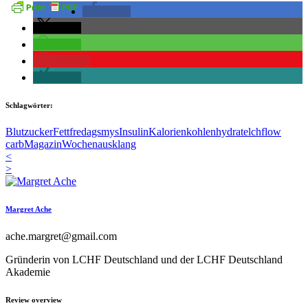
teilen
teilen
teilen
merken
teilen
Schlagwörter:
Blutzucker
Fett
fredagsmys
Insulin
Kalorien
kohlenhydrate
lchf
low
carb
Magazin
Wochenausklang
<
>
Margret Ache
ache.margret@gmail.com
Gründerin von LCHF Deutschland und der LCHF Deutschland
Akademie
Review overview