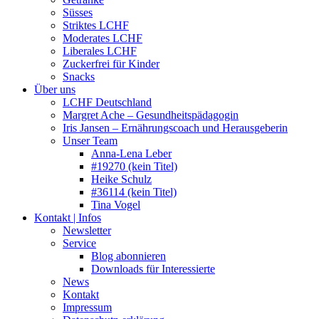
Süsses
Striktes LCHF
Moderates LCHF
Liberales LCHF
Zuckerfrei für Kinder
Snacks
Über uns
LCHF Deutschland
Margret Ache – Gesundheitspädagogin
Iris Jansen – Ernährungscoach und Herausgeberin
Unser Team
Anna-Lena Leber
#19270 (kein Titel)
Heike Schulz
#36114 (kein Titel)
Tina Vogel
Kontakt | Infos
Newsletter
Service
Blog abonnieren
Downloads für Interessierte
News
Kontakt
Impressum