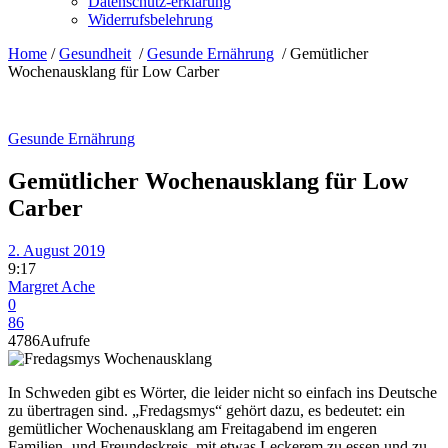
Datenschutz-erklärung
Widerrufsbelehrung
Home
/
Gesundheit
/
Gesunde Ernährung
/
Gemütlicher
Wochenausklang für Low Carber
Gesunde Ernährung
Gemütlicher Wochenausklang für Low
Carber
2. August 2019
9:17
Margret Ache
0
86
4786
Aufrufe
In Schweden gibt es Wörter, die leider nicht so einfach ins Deutsche
zu übertragen sind. „Fredagsmys“ gehört dazu, es bedeutet: ein
gemütlicher Wochenausklang am Freitagabend im engeren
Familien- und Freundeskreis, mit etwas Leckerem zu essen und zu