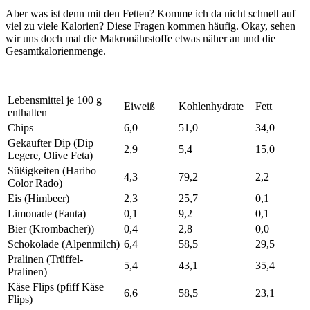
Aber was ist denn mit den Fetten? Komme ich da nicht schnell auf
viel zu viele Kalorien? Diese Fragen kommen häufig. Okay, sehen
wir uns doch mal die Makronährstoffe etwas näher an und die
Gesamtkalorienmenge.
Lebensmittel je 100 g
Eiweiß
Kohlenhydrate
Fett
enthalten
Chips
6,0
51,0
34,0
Gekaufter Dip (Dip
2,9
5,4
15,0
Legere, Olive Feta)
Süßigkeiten (Haribo
4,3
79,2
2,2
Color Rado)
Eis (Himbeer)
2,3
25,7
0,1
Limonade (Fanta)
0,1
9,2
0,1
Bier (Krombacher))
0,4
2,8
0,0
Schokolade (Alpenmilch)
6,4
58,5
29,5
Pralinen (Trüffel-
5,4
43,1
35,4
Pralinen)
Käse Flips (pfiff Käse
6,6
58,5
23,1
Flips)