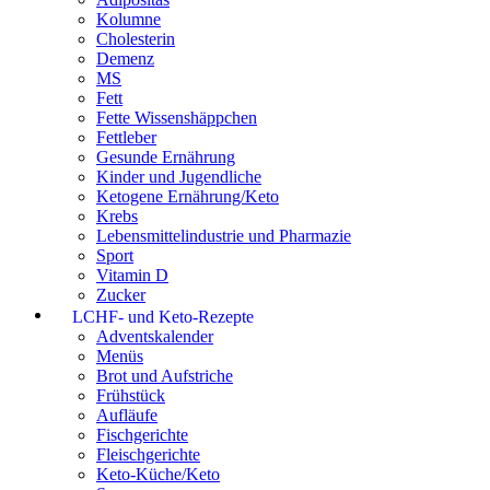
Kolumne
Cholesterin
Demenz
MS
Fett
Fette Wissenshäppchen
Fettleber
Gesunde Ernährung
Kinder und Jugendliche
Ketogene Ernährung/Keto
Krebs
Lebensmittelindustrie und Pharmazie
Sport
Vitamin D
Zucker
LCHF- und Keto-Rezepte
Adventskalender
Menüs
Brot und Aufstriche
Frühstück
Aufläufe
Fischgerichte
Fleischgerichte
Keto-Küche/Keto