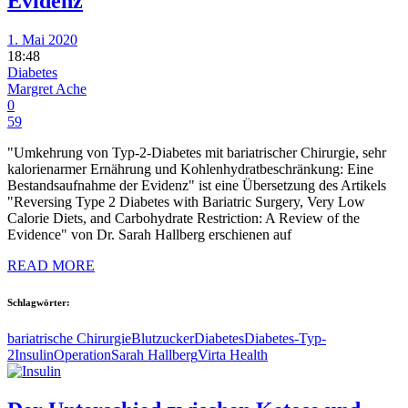
Evidenz
1. Mai 2020
18:48
Diabetes
Margret Ache
0
59
"Umkehrung von Typ-2-Diabetes mit bariatrischer Chirurgie, sehr
kalorienarmer Ernährung und Kohlenhydratbeschränkung: Eine
Bestandsaufnahme der Evidenz" ist eine Übersetzung des Artikels
"Reversing Type 2 Diabetes with Bariatric Surgery, Very Low
Calorie Diets, and Carbohydrate Restriction: A Review of the
Evidence" von Dr. Sarah Hallberg erschienen auf
READ MORE
Schlagwörter:
bariatrische Chirurgie
Blutzucker
Diabetes
Diabetes-Typ-
2
Insulin
Operation
Sarah Hallberg
Virta Health