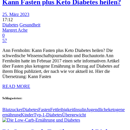
Kann Fasten plus Keto Diabetes heilen?
25. März 2023
17:12
Diabetes
Gesundheit
Margret Ache
0
57
Ann Fernholm: Kann Fasten plus Keto Diabetes heilen? Die
schwedische Wissenschaftsjournalistin und Buchautorin Ann
Fernholm hatte im Februar 2017 einen sehr informativen Artikel
über Fasten plus ketogene Ernährung in Bezug auf Diabetes auf
ihrem Blog publiziert, der nach wie vor aktuell ist. Hier die
Übersetzung: Kann Fasten
READ MORE
Schlagwörter:
Blutzucker
Diabetes
Fasten
Fettleibigkeit
Insulin
Jugendliche
ketogene
ernährung
Kinder
Typ-1-Diabetes
Übergewicht