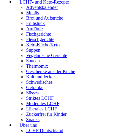
LCHF- und Keto-Rezepte
Adventskalender
Menüs
Brot und Aufstriche
Frühstück
Aufläufe
Fischgerichte
Fleischgerichte
Keto-Küche/Keto
Suppen
Vegetarische Gerichte
Saucen
Thermomix
Geschenke aus der Küche
Kalt und lecker
Schwedisches
Getränke
Süsses
Striktes LCHF
Moderates LCHF
Liberales LCHF
Zuckerfrei für Kinder
Snacks
Über uns
LCHF Deutschland