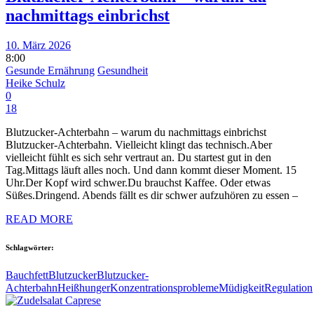
nachmittags einbrichst
10. März 2026
8:00
Gesunde Ernährung
Gesundheit
Heike Schulz
0
18
Blutzucker-Achterbahn – warum du nachmittags einbrichst
Blutzucker-Achterbahn. Vielleicht klingt das technisch.Aber
vielleicht fühlt es sich sehr vertraut an. Du startest gut in den
Tag.Mittags läuft alles noch. Und dann kommt dieser Moment. 15
Uhr.Der Kopf wird schwer.Du brauchst Kaffee. Oder etwas
Süßes.Dringend. Abends fällt es dir schwer aufzuhören zu essen –
READ MORE
Schlagwörter:
Bauchfett
Blutzucker
Blutzucker-
Achterbahn
Heißhunger
Konzentrationsprobleme
Müdigkeit
Regulation