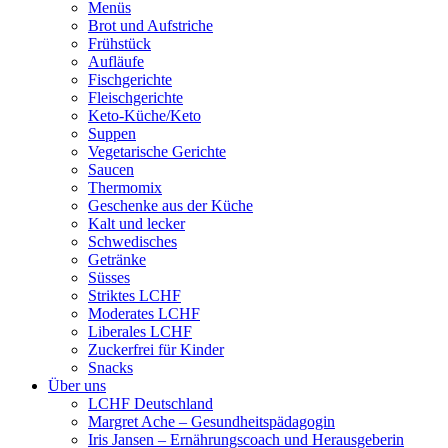
Menüs
Brot und Aufstriche
Frühstück
Aufläufe
Fischgerichte
Fleischgerichte
Keto-Küche/Keto
Suppen
Vegetarische Gerichte
Saucen
Thermomix
Geschenke aus der Küche
Kalt und lecker
Schwedisches
Getränke
Süsses
Striktes LCHF
Moderates LCHF
Liberales LCHF
Zuckerfrei für Kinder
Snacks
Über uns
LCHF Deutschland
Margret Ache – Gesundheitspädagogin
Iris Jansen – Ernährungscoach und Herausgeberin