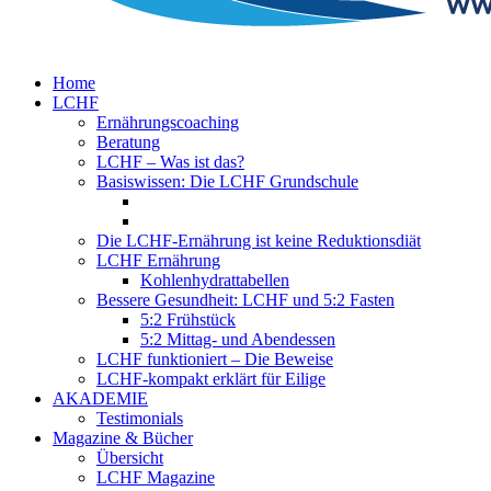
Home
LCHF
Ernährungscoaching
Beratung
LCHF – Was ist das?
Basiswissen: Die LCHF Grundschule
Die LCHF-Ernährung ist keine Reduktionsdiät
LCHF Ernährung
Kohlenhydrattabellen
Bessere Gesundheit: LCHF und 5:2 Fasten
5:2 Frühstück
5:2 Mittag- und Abendessen
LCHF funktioniert – Die Beweise
LCHF-kompakt erklärt für Eilige
AKADEMIE
Testimonials
Magazine & Bücher
Übersicht
LCHF Magazine