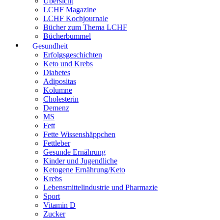
Übersicht
LCHF Magazine
LCHF Kochjournale
Bücher zum Thema LCHF
Bücherbummel
Gesundheit
Erfolgsgeschichten
Keto und Krebs
Diabetes
Adipositas
Kolumne
Cholesterin
Demenz
MS
Fett
Fette Wissenshäppchen
Fettleber
Gesunde Ernährung
Kinder und Jugendliche
Ketogene Ernährung/Keto
Krebs
Lebensmittelindustrie und Pharmazie
Sport
Vitamin D
Zucker