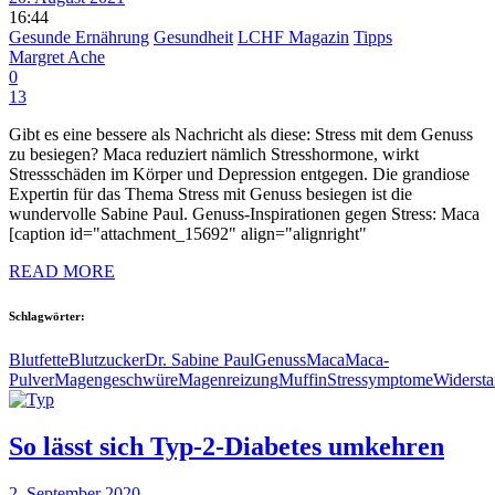
16:44
Gesunde Ernährung
Gesundheit
LCHF Magazin
Tipps
Margret Ache
0
13
Gibt es eine bessere als Nachricht als diese: Stress mit dem Genuss
zu besiegen? Maca reduziert nämlich Stresshormone, wirkt
Stressschäden im Körper und Depression entgegen. Die grandiose
Expertin für das Thema Stress mit Genuss besiegen ist die
wundervolle Sabine Paul. Genuss-Inspirationen gegen Stress: Maca
[caption id="attachment_15692" align="alignright"
READ MORE
Schlagwörter:
Blutfette
Blutzucker
Dr. Sabine Paul
Genuss
Maca
Maca-
Pulver
Magengeschwüre
Magenreizung
Muffin
Stressymptome
Widersta
So lässt sich Typ-2-Diabetes umkehren
2. September 2020