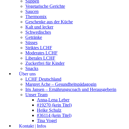
Suppen
Vegetarische Gerichte
Saucen
Thermomix
Geschenke aus der Küche
Kalt und lecker
Schwedisches
Getränke
Süsses
Striktes LCHF
Moderates LCHF
Liberales LCHF
Zuckerfrei für Kinder
Snacks
Über uns
LCHF Deutschland
Margret Ache – Gesundheitspädagogin
Iris Jansen – Ernährungscoach und Herausgeberin
Unser Team
Anna-Lena Leber
#19270 (kein Titel)
Heike Schulz
#36114 (kein Titel)
Tina Vogel
Kontakt | Infos