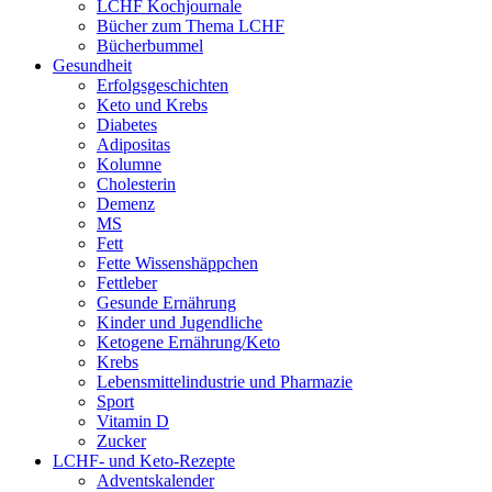
LCHF Kochjournale
Bücher zum Thema LCHF
Bücherbummel
Gesundheit
Erfolgsgeschichten
Keto und Krebs
Diabetes
Adipositas
Kolumne
Cholesterin
Demenz
MS
Fett
Fette Wissenshäppchen
Fettleber
Gesunde Ernährung
Kinder und Jugendliche
Ketogene Ernährung/Keto
Krebs
Lebensmittelindustrie und Pharmazie
Sport
Vitamin D
Zucker
LCHF- und Keto-Rezepte
Adventskalender