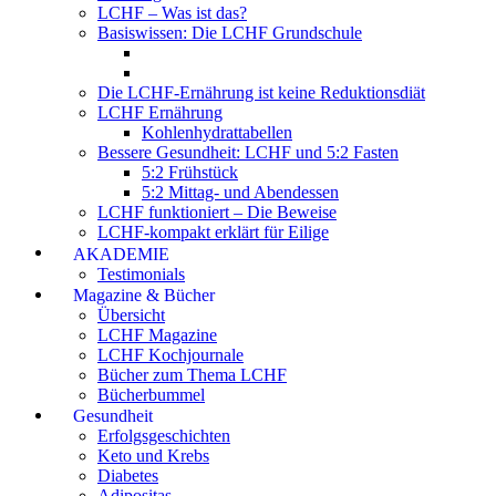
LCHF – Was ist das?
Basiswissen: Die LCHF Grundschule
Die LCHF-Ernährung ist keine Reduktionsdiät
LCHF Ernährung
Kohlenhydrattabellen
Bessere Gesundheit: LCHF und 5:2 Fasten
5:2 Frühstück
5:2 Mittag- und Abendessen
LCHF funktioniert – Die Beweise
LCHF-kompakt erklärt für Eilige
AKADEMIE
Testimonials
Magazine & Bücher
Übersicht
LCHF Magazine
LCHF Kochjournale
Bücher zum Thema LCHF
Bücherbummel
Gesundheit
Erfolgsgeschichten
Keto und Krebs
Diabetes
Adipositas