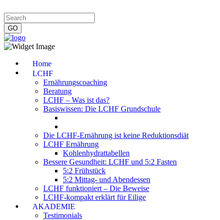
Impressum
|
Datenschutzerklärung
|
Kontakt
|
Newsletter
Home
LCHF
Ernährungscoaching
Beratung
LCHF – Was ist das?
Basiswissen: Die LCHF Grundschule
Die LCHF-Ernährung ist keine Reduktionsdiät
LCHF Ernährung
Kohlenhydrattabellen
Bessere Gesundheit: LCHF und 5:2 Fasten
5:2 Frühstück
5:2 Mittag- und Abendessen
LCHF funktioniert – Die Beweise
LCHF-kompakt erklärt für Eilige
AKADEMIE
Testimonials