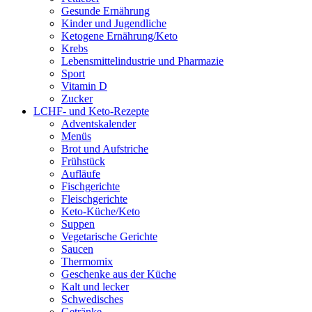
Gesunde Ernährung
Kinder und Jugendliche
Ketogene Ernährung/Keto
Krebs
Lebensmittelindustrie und Pharmazie
Sport
Vitamin D
Zucker
LCHF- und Keto-Rezepte
Adventskalender
Menüs
Brot und Aufstriche
Frühstück
Aufläufe
Fischgerichte
Fleischgerichte
Keto-Küche/Keto
Suppen
Vegetarische Gerichte
Saucen
Thermomix
Geschenke aus der Küche
Kalt und lecker
Schwedisches
Getränke