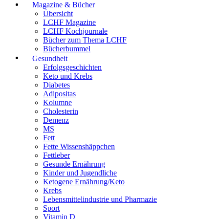
Magazine & Bücher
Übersicht
LCHF Magazine
LCHF Kochjournale
Bücher zum Thema LCHF
Bücherbummel
Gesundheit
Erfolgsgeschichten
Keto und Krebs
Diabetes
Adipositas
Kolumne
Cholesterin
Demenz
MS
Fett
Fette Wissenshäppchen
Fettleber
Gesunde Ernährung
Kinder und Jugendliche
Ketogene Ernährung/Keto
Krebs
Lebensmittelindustrie und Pharmazie
Sport
Vitamin D