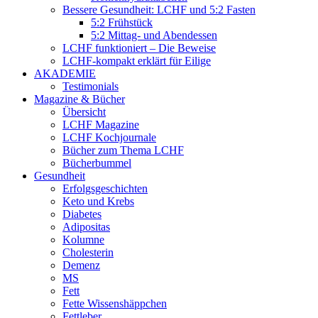
Bessere Gesundheit: LCHF und 5:2 Fasten
5:2 Frühstück
5:2 Mittag- und Abendessen
LCHF funktioniert – Die Beweise
LCHF-kompakt erklärt für Eilige
AKADEMIE
Testimonials
Magazine & Bücher
Übersicht
LCHF Magazine
LCHF Kochjournale
Bücher zum Thema LCHF
Bücherbummel
Gesundheit
Erfolgsgeschichten
Keto und Krebs
Diabetes
Adipositas
Kolumne
Cholesterin
Demenz
MS
Fett
Fette Wissenshäppchen
Fettleber