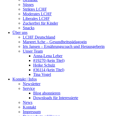
Süsses
Striktes LCHF
Moderates LCHF
Liberales LCHF
Zuckerfrei für Kinder
Snacks
Über uns
LCHF Deutschland
Margret Ache – Gesundheitspädagogin
Iris Jansen – Ernährungscoach und Herausgeberin
Unser Team
Anna-Lena Leber
#19270 (kein Titel)
Heike Schulz
#36114 (kein Titel)
Tina Vogel
Kontakt | Infos
Newsletter
Service
Blog abonnieren
Downloads für Interessierte
News
Kontakt
Impressum