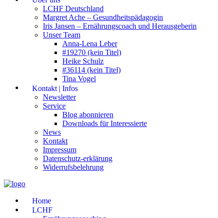
LCHF Deutschland
Margret Ache – Gesundheitspädagogin
Iris Jansen – Ernährungscoach und Herausgeberin
Unser Team
Anna-Lena Leber
#19270 (kein Titel)
Heike Schulz
#36114 (kein Titel)
Tina Vogel
Kontakt | Infos
Newsletter
Service
Blog abonnieren
Downloads für Interessierte
News
Kontakt
Impressum
Datenschutz-erklärung
Widerrufsbelehrung
Home
LCHF