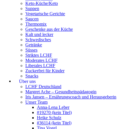
Keto-Küche/Keto
Suppen
Vegetarische Gerichte
Saucen
Thermomix
Geschenke aus der Küche
Kalt und lecker
Schwedisches
Getränke
Süsses
Striktes LCHF
Moderates LCHF
Liberales LCHF
Zuckerfrei für Kinder
Snacks
Über uns
LCHF Deutschland
Margret Ache – Gesundheitspädagogin
Iris Jansen – Ernährungscoach und Herausgeberin
Unser Team
Anna-Lena Leber
#19270 (kein Titel)
Heike Schulz
#36114 (kein Titel)
Tina Vogel