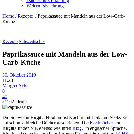
Datenschutz-erklärung
Widerrufsbelehrung
Home
/
Rezepte
/
Paprikasauce mit Mandeln aus der Low-Carb-
Küche
Rezepte
Schwedisches
Paprikasauce mit Mandeln aus der Low-
Carb-Küche
30. Oktober 2019
11:28
Margret Ache
0
40
4119
Aufrufe
Die Schwedin Birgitta Höglund ist Köchin mit Leib und Seele. Sie
hat schon zahlreiche Bücher geschrieben. Die
Kochbücher
von
Birgitta finden Sie, ebenso wie ihren
Blog
, in englischer Sprache.
Hier hat sie eine leckere Paprikasauce für uns, die zuerst im
LCHF