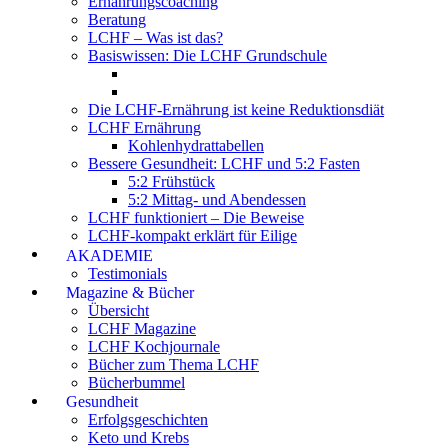
Ernährungscoaching
Beratung
LCHF – Was ist das?
Basiswissen: Die LCHF Grundschule
Die LCHF-Ernährung ist keine Reduktionsdiät
LCHF Ernährung
Kohlenhydrattabellen
Bessere Gesundheit: LCHF und 5:2 Fasten
5:2 Frühstück
5:2 Mittag- und Abendessen
LCHF funktioniert – Die Beweise
LCHF-kompakt erklärt für Eilige
AKADEMIE
Testimonials
Magazine & Bücher
Übersicht
LCHF Magazine
LCHF Kochjournale
Bücher zum Thema LCHF
Bücherbummel
Gesundheit
Erfolgsgeschichten
Keto und Krebs