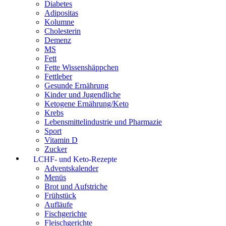
Diabetes
Adipositas
Kolumne
Cholesterin
Demenz
MS
Fett
Fette Wissenshäppchen
Fettleber
Gesunde Ernährung
Kinder und Jugendliche
Ketogene Ernährung/Keto
Krebs
Lebensmittelindustrie und Pharmazie
Sport
Vitamin D
Zucker
LCHF- und Keto-Rezepte
Adventskalender
Menüs
Brot und Aufstriche
Frühstück
Aufläufe
Fischgerichte
Fleischgerichte