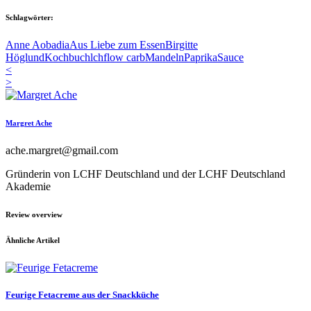
Schlagwörter:
Anne Aobadia
Aus Liebe zum Essen
Birgitte
Höglund
Kochbuch
lchf
low carb
Mandeln
Paprika
Sauce
<
>
Margret Ache
ache.margret@gmail.com
Gründerin von LCHF Deutschland und der LCHF Deutschland
Akademie
Review overview
Ähnliche Artikel
Feurige Fetacreme aus der Snackküche