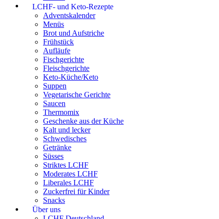
LCHF- und Keto-Rezepte
Adventskalender
Menüs
Brot und Aufstriche
Frühstück
Aufläufe
Fischgerichte
Fleischgerichte
Keto-Küche/Keto
Suppen
Vegetarische Gerichte
Saucen
Thermomix
Geschenke aus der Küche
Kalt und lecker
Schwedisches
Getränke
Süsses
Striktes LCHF
Moderates LCHF
Liberales LCHF
Zuckerfrei für Kinder
Snacks
Über uns
LCHF Deutschland