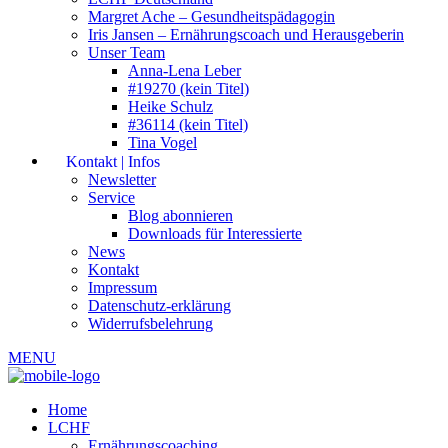
Margret Ache – Gesundheitspädagogin
Iris Jansen – Ernährungscoach und Herausgeberin
Unser Team
Anna-Lena Leber
#19270 (kein Titel)
Heike Schulz
#36114 (kein Titel)
Tina Vogel
Kontakt | Infos
Newsletter
Service
Blog abonnieren
Downloads für Interessierte
News
Kontakt
Impressum
Datenschutz-erklärung
Widerrufsbelehrung
MENU
Home
LCHF
Ernährungscoaching