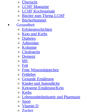
Übersicht
LCHF Magazine
LCHF Kochjournale
Bücher zum Thema LCHF
Bücherbummel
Gesundheit
Erfolgsgeschichten
Keto und Krebs
Diabetes
Adipositas
Kolumne
Cholesterin
Demenz
MS
Fett
Fette Wissenshäppchen
Fettleber
Gesunde Ernährung
Kinder und Jugendliche
Ketogene Ernährung/Keto
Krebs
Lebensmittelindustrie und Pharmazie
Sport
Vitamin D
Zucker