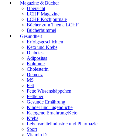
Magazine & Bücher
Übersicht
LCHF Magazine
LCHF Kochjournale
Bücher zum Thema LCHF
Bücherbummel
Gesundheit
Erfolgsgeschichten
Keto und Krebs
Diabetes
Adipositas
Kolumne
Cholesterin
Demenz
MS
Fett
Fette Wissenshäppchen
Fettleber
Gesunde Ernährung
Kinder und Jugendliche
Ketogene Ernährung/Keto
Krebs
Lebensmittelindustrie und Pharmazie
Sport
Vitamin D