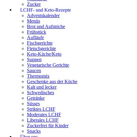
Zucker
LCHF- und Keto-Rezepte
Adventskalender
Menüs
Brot und Aufstriche
Frühstück
Aufläufe
Fischgerichte
Fleischgerichte
Keto-Küche/Keto
Suppen
Vegetarische Gerichte
Saucen
Thermomix
Geschenke aus der Küche
Kalt und lecker
Schwedisches
Getränke
Süsses
Striktes LCHF
Moderates LCHF
Liberales LCHF
Zuckerfrei für Kinder
Snacks
Über uns