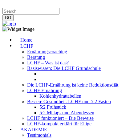
Impressum
|
Datenschutzerklärung
|
Kontakt
|
Newsletter
Home
LCHF
Ernährungscoaching
Beratung
LCHF – Was ist das?
Basiswissen: Die LCHF Grundschule
Die LCHF-Ernährung ist keine Reduktionsdiät
LCHF Ernährung
Kohlenhydrattabellen
Bessere Gesundheit: LCHF und 5:2 Fasten
5:2 Frühstück
5:2 Mittag- und Abendessen
LCHF funktioniert – Die Beweise
LCHF-kompakt erklärt für Eilige
AKADEMIE
Testimonials