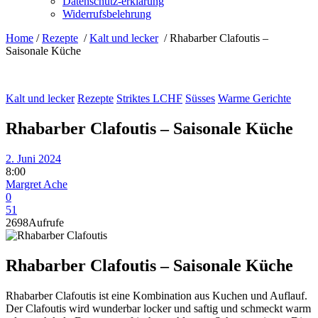
Datenschutz-erklärung
Widerrufsbelehrung
Home
/
Rezepte
/
Kalt und lecker
/
Rhabarber Clafoutis –
Saisonale Küche
Kalt und lecker
Rezepte
Striktes LCHF
Süsses
Warme Gerichte
Rhabarber Clafoutis – Saisonale Küche
2. Juni 2024
8:00
Margret Ache
0
51
2698
Aufrufe
Rhabarber Clafoutis – Saisonale Küche
Rhabarber Clafoutis ist eine Kombination aus Kuchen und Auflauf.
Der Clafoutis wird wunderbar locker und saftig und schmeckt warm