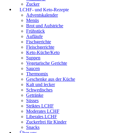
Zucker
LCHF- und Keto-Rezepte
Adventskalender
Menüs
Brot und Aufstriche
Frühstück
Aufläufe
Fischgerichte
Fleischgerichte
Keto-Küche/Keto
Suppen
Vegetarische Gerichte
Saucen
Thermomix
Geschenke aus der Küche
Kalt und lecker
Schwedisches
Getränke
Süsses
Striktes LCHF
Moderates LCHF
Liberales LCHF
Zuckerfrei für Kinder
Snacks
Über uns