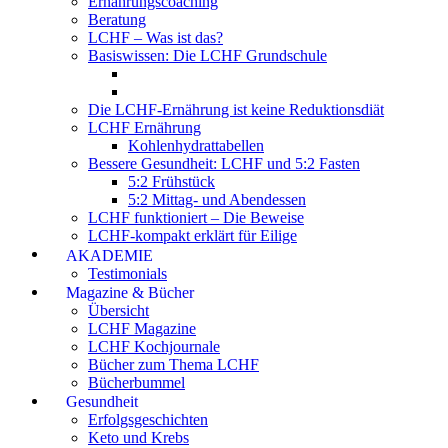
Ernährungscoaching
Beratung
LCHF – Was ist das?
Basiswissen: Die LCHF Grundschule
Die LCHF-Ernährung ist keine Reduktionsdiät
LCHF Ernährung
Kohlenhydrattabellen
Bessere Gesundheit: LCHF und 5:2 Fasten
5:2 Frühstück
5:2 Mittag- und Abendessen
LCHF funktioniert – Die Beweise
LCHF-kompakt erklärt für Eilige
AKADEMIE
Testimonials
Magazine & Bücher
Übersicht
LCHF Magazine
LCHF Kochjournale
Bücher zum Thema LCHF
Bücherbummel
Gesundheit
Erfolgsgeschichten
Keto und Krebs