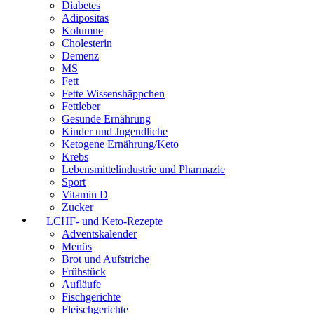
Diabetes
Adipositas
Kolumne
Cholesterin
Demenz
MS
Fett
Fette Wissenshäppchen
Fettleber
Gesunde Ernährung
Kinder und Jugendliche
Ketogene Ernährung/Keto
Krebs
Lebensmittelindustrie und Pharmazie
Sport
Vitamin D
Zucker
LCHF- und Keto-Rezepte
Adventskalender
Menüs
Brot und Aufstriche
Frühstück
Aufläufe
Fischgerichte
Fleischgerichte