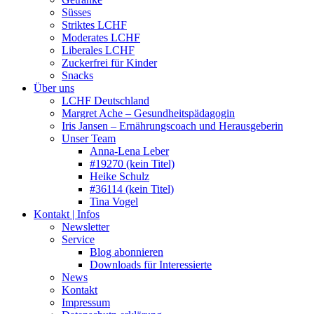
Süsses
Striktes LCHF
Moderates LCHF
Liberales LCHF
Zuckerfrei für Kinder
Snacks
Über uns
LCHF Deutschland
Margret Ache – Gesundheitspädagogin
Iris Jansen – Ernährungscoach und Herausgeberin
Unser Team
Anna-Lena Leber
#19270 (kein Titel)
Heike Schulz
#36114 (kein Titel)
Tina Vogel
Kontakt | Infos
Newsletter
Service
Blog abonnieren
Downloads für Interessierte
News
Kontakt
Impressum