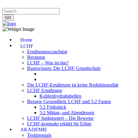
Impressum
|
Datenschutzerklärung
|
Kontakt
|
Newsletter
Home
LCHF
Ernährungscoaching
Beratung
LCHF – Was ist das?
Basiswissen: Die LCHF Grundschule
Die LCHF-Ernährung ist keine Reduktionsdiät
LCHF Ernährung
Kohlenhydrattabellen
Bessere Gesundheit: LCHF und 5:2 Fasten
5:2 Frühstück
5:2 Mittag- und Abendessen
LCHF funktioniert – Die Beweise
LCHF-kompakt erklärt für Eilige
AKADEMIE
Testimonials