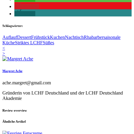
merken
teilen
Schlagwörter:
Auflauf
Dessert
Frühstück
Kuchen
Nachtisch
Rhabarber
saisonale
Küche
Striktes LCHF
Süßes
<
>
Margret Ache
ache.margret@gmail.com
Gründerin von LCHF Deutschland und der LCHF Deutschland
Akademie
Review overview
Ähnliche Artikel