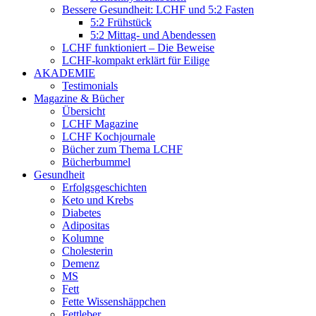
Bessere Gesundheit: LCHF und 5:2 Fasten
5:2 Frühstück
5:2 Mittag- und Abendessen
LCHF funktioniert – Die Beweise
LCHF-kompakt erklärt für Eilige
AKADEMIE
Testimonials
Magazine & Bücher
Übersicht
LCHF Magazine
LCHF Kochjournale
Bücher zum Thema LCHF
Bücherbummel
Gesundheit
Erfolgsgeschichten
Keto und Krebs
Diabetes
Adipositas
Kolumne
Cholesterin
Demenz
MS
Fett
Fette Wissenshäppchen
Fettleber