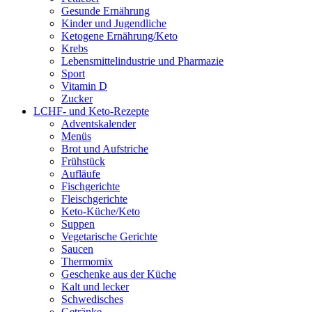
Gesunde Ernährung
Kinder und Jugendliche
Ketogene Ernährung/Keto
Krebs
Lebensmittelindustrie und Pharmazie
Sport
Vitamin D
Zucker
LCHF- und Keto-Rezepte
Adventskalender
Menüs
Brot und Aufstriche
Frühstück
Aufläufe
Fischgerichte
Fleischgerichte
Keto-Küche/Keto
Suppen
Vegetarische Gerichte
Saucen
Thermomix
Geschenke aus der Küche
Kalt und lecker
Schwedisches
Getränke