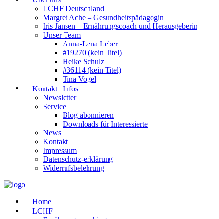
LCHF Deutschland
Margret Ache – Gesundheitspädagogin
Iris Jansen – Ernährungscoach und Herausgeberin
Unser Team
Anna-Lena Leber
#19270 (kein Titel)
Heike Schulz
#36114 (kein Titel)
Tina Vogel
Kontakt | Infos
Newsletter
Service
Blog abonnieren
Downloads für Interessierte
News
Kontakt
Impressum
Datenschutz-erklärung
Widerrufsbelehrung
Home
LCHF