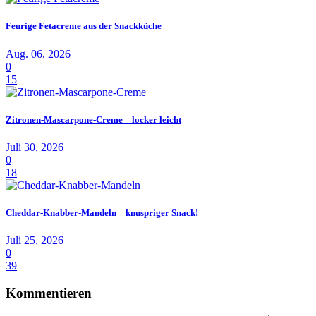
Feurige Fetacreme aus der Snackküche
Aug. 06, 2026
0
15
Zitronen-Mascarpone-Creme – locker leicht
Juli 30, 2026
0
18
Cheddar-Knabber-Mandeln – knuspriger Snack!
Juli 25, 2026
0
39
Kommentieren