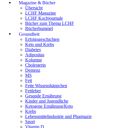
Magazine & Bücher
Übersicht
LCHF Magazine
LCHF Kochjournale
Bücher zum Thema LCHF
Bücherbummel
Gesundheit
Erfolgsgeschichten
Keto und Krebs
Diabetes
Adipositas
Kolumne
Cholesterin
Demenz
MS
Fett
Fette Wissenshäppchen
Fettleber
Gesunde Ernährung
Kinder und Jugendliche
Ketogene Ernährung/Keto
Krebs
Lebensmittelindustrie und Pharmazie
Sport
Vitamin D