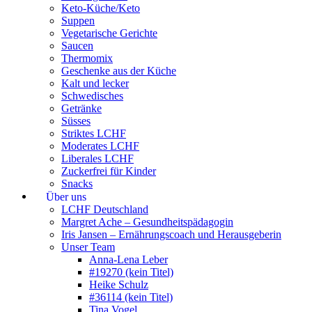
Keto-Küche/Keto
Suppen
Vegetarische Gerichte
Saucen
Thermomix
Geschenke aus der Küche
Kalt und lecker
Schwedisches
Getränke
Süsses
Striktes LCHF
Moderates LCHF
Liberales LCHF
Zuckerfrei für Kinder
Snacks
Über uns
LCHF Deutschland
Margret Ache – Gesundheitspädagogin
Iris Jansen – Ernährungscoach und Herausgeberin
Unser Team
Anna-Lena Leber
#19270 (kein Titel)
Heike Schulz
#36114 (kein Titel)
Tina Vogel