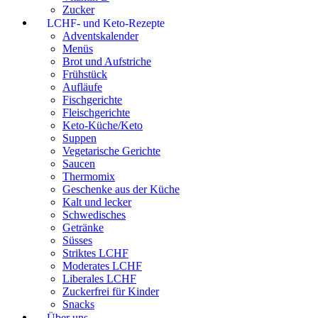
Zucker
LCHF- und Keto-Rezepte
Adventskalender
Menüs
Brot und Aufstriche
Frühstück
Aufläufe
Fischgerichte
Fleischgerichte
Keto-Küche/Keto
Suppen
Vegetarische Gerichte
Saucen
Thermomix
Geschenke aus der Küche
Kalt und lecker
Schwedisches
Getränke
Süsses
Striktes LCHF
Moderates LCHF
Liberales LCHF
Zuckerfrei für Kinder
Snacks
Über uns