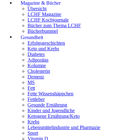
Magazine & Bücher
Übersicht
LCHF Magazine
LCHF Kochjournale
Bücher zum Thema LCHF
Bücherbummel
Gesundheit
Erfolgsgeschichten
Keto und Krebs
Diabetes
Adipositas
Kolumne
Cholesterin
Demenz
MS
Fett
Fette Wissenshäppchen
Fettleber
Gesunde Ernährung
Kinder und Jugendliche
Ketogene Ernährung/Keto
Krebs
Lebensmittelindustrie und Pharmazie
Sport
Vitamin D