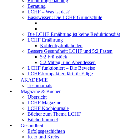
Ernährungscoaching
Beratung
LCHF – Was ist das?
Basiswissen: Die LCHF Grundschule
Die LCHF-Ernährung ist keine Reduktionsdiät
LCHF Ernährung
Kohlenhydrattabellen
Bessere Gesundheit: LCHF und 5:2 Fasten
5:2 Frühstück
5:2 Mittag- und Abendessen
LCHF funktioniert – Die Beweise
LCHF-kompakt erklärt für Eilige
AKADEMIE
Testimonials
Magazine & Bücher
Übersicht
LCHF Magazine
LCHF Kochjournale
Bücher zum Thema LCHF
Bücherbummel
Gesundheit
Erfolgsgeschichten
Keto und Krebs