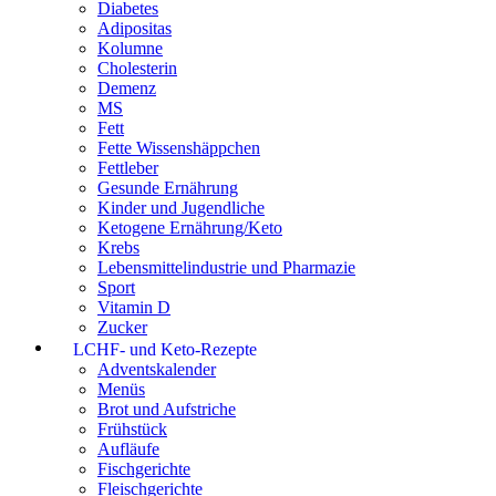
Diabetes
Adipositas
Kolumne
Cholesterin
Demenz
MS
Fett
Fette Wissenshäppchen
Fettleber
Gesunde Ernährung
Kinder und Jugendliche
Ketogene Ernährung/Keto
Krebs
Lebensmittelindustrie und Pharmazie
Sport
Vitamin D
Zucker
LCHF- und Keto-Rezepte
Adventskalender
Menüs
Brot und Aufstriche
Frühstück
Aufläufe
Fischgerichte
Fleischgerichte