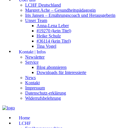
LCHF Deutschland
Margret Ache – Gesundheitspädagogin
Iris Jansen – Ernährungscoach und Herausgeberin
Unser Team
Anna-Lena Leber
#19270 (kein Titel)
Heike Schulz
#36114 (kein Titel)
Tina Vogel
Kontakt | Infos
Newsletter
Service
Blog abonnieren
Downloads für Interessierte
News
Kontakt
Impressum
Datenschutz-erklärung
Widerrufsbelehrung
Home
LCHF