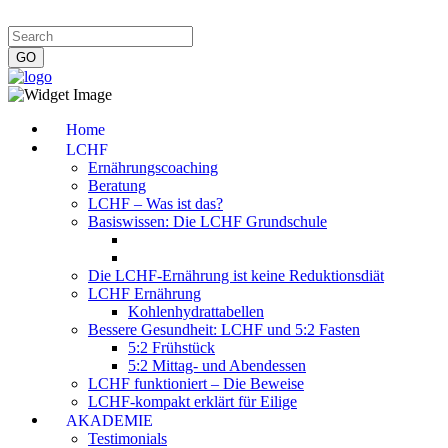
Impressum
|
Datenschutzerklärung
|
Kontakt
|
Newsletter
Home
LCHF
Ernährungscoaching
Beratung
LCHF – Was ist das?
Basiswissen: Die LCHF Grundschule
Die LCHF-Ernährung ist keine Reduktionsdiät
LCHF Ernährung
Kohlenhydrattabellen
Bessere Gesundheit: LCHF und 5:2 Fasten
5:2 Frühstück
5:2 Mittag- und Abendessen
LCHF funktioniert – Die Beweise
LCHF-kompakt erklärt für Eilige
AKADEMIE
Testimonials