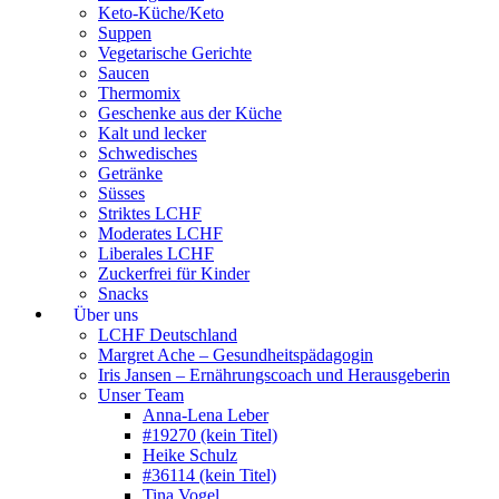
Keto-Küche/Keto
Suppen
Vegetarische Gerichte
Saucen
Thermomix
Geschenke aus der Küche
Kalt und lecker
Schwedisches
Getränke
Süsses
Striktes LCHF
Moderates LCHF
Liberales LCHF
Zuckerfrei für Kinder
Snacks
Über uns
LCHF Deutschland
Margret Ache – Gesundheitspädagogin
Iris Jansen – Ernährungscoach und Herausgeberin
Unser Team
Anna-Lena Leber
#19270 (kein Titel)
Heike Schulz
#36114 (kein Titel)
Tina Vogel