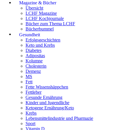
Magazine & Bücher
Übersicht
LCHF Magazine
LCHF Kochjournale
Bücher zum Thema LCHF
Bücherbummel
Gesundheit
Erfolgsgeschichten
Keto und Krebs
Diabetes
Adipositas
Kolumne
Cholesterin
Demenz
MS
Fett
Fette Wissenshäppchen
Fettleber
Gesunde Ernährung
Kinder und Jugendliche
Ketogene Ernährung/Keto
Krebs
Lebensmittelindustrie und Pharmazie
Sport
Vitamin D