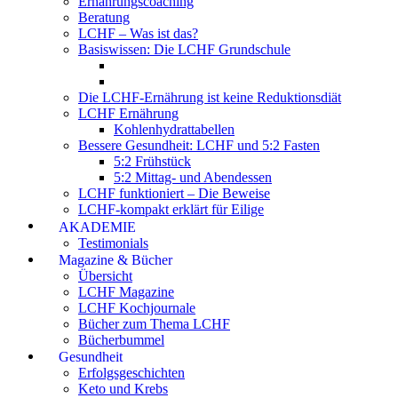
Ernährungscoaching
Beratung
LCHF – Was ist das?
Basiswissen: Die LCHF Grundschule
Die LCHF-Ernährung ist keine Reduktionsdiät
LCHF Ernährung
Kohlenhydrattabellen
Bessere Gesundheit: LCHF und 5:2 Fasten
5:2 Frühstück
5:2 Mittag- und Abendessen
LCHF funktioniert – Die Beweise
LCHF-kompakt erklärt für Eilige
AKADEMIE
Testimonials
Magazine & Bücher
Übersicht
LCHF Magazine
LCHF Kochjournale
Bücher zum Thema LCHF
Bücherbummel
Gesundheit
Erfolgsgeschichten
Keto und Krebs