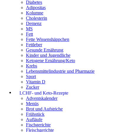
Diabetes
Adipositas
Kolumne
Cholesterin
Demenz
MS
Fett
Fette Wissenshäppchen
Fettleber
Gesunde Ernährung
Kinder und Jugendliche
Ketogene Ernährung/Keto
Krebs
Lebensmittelindustrie und Pharmazie
Sport
Vitamin D
Zucker
LCHF- und Keto-Rezepte
Adventskalender
Menüs
Brot und Aufstriche
Frühstück
Aufläufe
Fischgerichte
Fleischgerichte