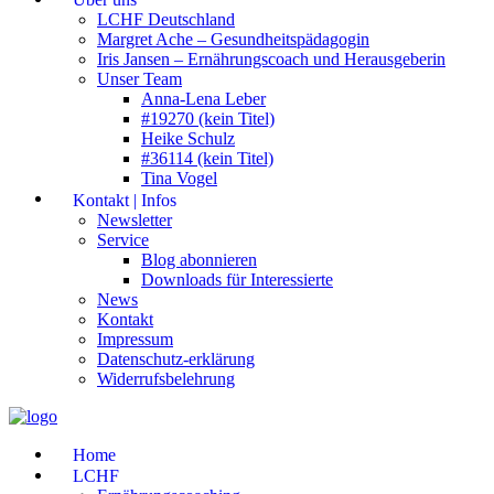
LCHF Deutschland
Margret Ache – Gesundheitspädagogin
Iris Jansen – Ernährungscoach und Herausgeberin
Unser Team
Anna-Lena Leber
#19270 (kein Titel)
Heike Schulz
#36114 (kein Titel)
Tina Vogel
Kontakt | Infos
Newsletter
Service
Blog abonnieren
Downloads für Interessierte
News
Kontakt
Impressum
Datenschutz-erklärung
Widerrufsbelehrung
Home
LCHF