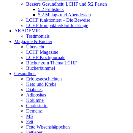
Bessere Gesundheit: LCHF und 5:2 Fasten
5:2 Frühstück
5:2 Mittag- und Abendessen
LCHF funktioniert – Die Beweise
LCHF-kompakt erklärt für Eilige
AKADEMIE
Testimonials
Magazine & Bücher
Übersicht
LCHF Magazine
LCHF Kochjournale
Bücher zum Thema LCHF
Bücherbummel
Gesundheit
Erfolgsgeschichten
Keto und Krebs
Diabetes
Adipositas
Kolumne
Cholesterin
Demenz
MS
Fett
Fette Wissenshäppchen
Fettleber