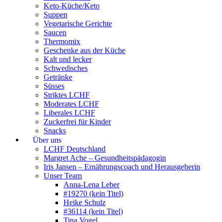
Keto-Küche/Keto
Suppen
Vegetarische Gerichte
Saucen
Thermomix
Geschenke aus der Küche
Kalt und lecker
Schwedisches
Getränke
Süsses
Striktes LCHF
Moderates LCHF
Liberales LCHF
Zuckerfrei für Kinder
Snacks
Über uns
LCHF Deutschland
Margret Ache – Gesundheitspädagogin
Iris Jansen – Ernährungscoach und Herausgeberin
Unser Team
Anna-Lena Leber
#19270 (kein Titel)
Heike Schulz
#36114 (kein Titel)
Tina Vogel