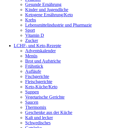
Gesunde Ernährung
Kinder und Jugendliche
Ketogene Ernährung/Keto
Krebs
Lebensmittelindustrie und Pharmazie
Sport
Vitamin D
Zucker
LCHF- und Keto-Rezepte
Adventskalender
Menüs
Brot und Aufstriche
Frühstück
Aufläufe
Fischgerichte
Fleischgerichte
Keto-Küche/Keto
Suppen
Vegetarische Gerichte
Saucen
Thermomix
Geschenke aus der Küche
Kalt und lecker
Schwedisches
Getränke