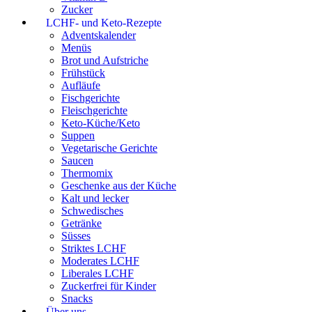
Zucker
LCHF- und Keto-Rezepte
Adventskalender
Menüs
Brot und Aufstriche
Frühstück
Aufläufe
Fischgerichte
Fleischgerichte
Keto-Küche/Keto
Suppen
Vegetarische Gerichte
Saucen
Thermomix
Geschenke aus der Küche
Kalt und lecker
Schwedisches
Getränke
Süsses
Striktes LCHF
Moderates LCHF
Liberales LCHF
Zuckerfrei für Kinder
Snacks
Über uns