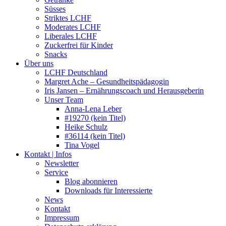
Süsses
Striktes LCHF
Moderates LCHF
Liberales LCHF
Zuckerfrei für Kinder
Snacks
Über uns
LCHF Deutschland
Margret Ache – Gesundheitspädagogin
Iris Jansen – Ernährungscoach und Herausgeberin
Unser Team
Anna-Lena Leber
#19270 (kein Titel)
Heike Schulz
#36114 (kein Titel)
Tina Vogel
Kontakt | Infos
Newsletter
Service
Blog abonnieren
Downloads für Interessierte
News
Kontakt
Impressum