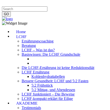
Impressum
|
Datenschutzerklärung
|
Kontakt
|
Newsletter
Home
LCHF
Ernährungscoaching
Beratung
LCHF – Was ist das?
Basiswissen: Die LCHF Grundschule
Die LCHF-Ernährung ist keine Reduktionsdiät
LCHF Ernährung
Kohlenhydrattabellen
Bessere Gesundheit: LCHF und 5:2 Fasten
5:2 Frühstück
5:2 Mittag- und Abendessen
LCHF funktioniert – Die Beweise
LCHF-kompakt erklärt für Eilige
AKADEMIE
Testimonials