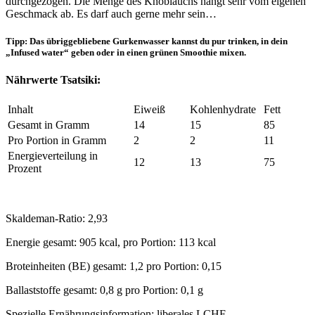
durchgezogen. Die Menge des Knoblauchs hängt sehr vom eigenen
Geschmack ab. Es darf auch gerne mehr sein…
Tipp: Das übriggebliebene Gurkenwasser kannst du pur trinken, in dein
„Infused water“ geben oder in einen grünen Smoothie mixen.
Nährwerte
Tsatsiki
:
Inhalt
Eiweiß
Kohlenhydrate
Fett
Gesamt in Gramm
14
15
85
Pro Portion in Gramm
2
2
11
Energieverteilung in
12
13
75
Prozent
Skaldeman-Ratio: 2,93
Energie gesamt: 905 kcal, pro Portion: 113 kcal
Broteinheiten (BE) gesamt: 1,2 pro Portion: 0,15
Ballaststoffe gesamt: 0,8 g pro Portion: 0,1 g
Spezielle Ernährungsinformation: liberales LCHF