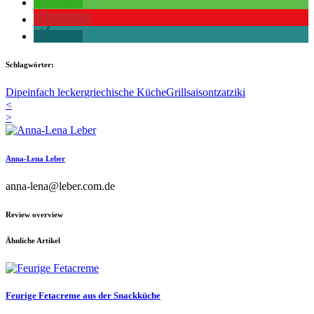
teilen
merken
teilen
Schlagwörter:
Dip
einfach lecker
griechische Küche
Grillsaison
tzatziki
<
>
Anna-Lena Leber
anna-lena@leber.com.de
Review overview
Ähnliche Artikel
Feurige Fetacreme aus der Snackküche