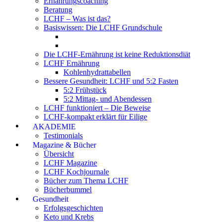
Ernährungscoaching
Beratung
LCHF – Was ist das?
Basiswissen: Die LCHF Grundschule
Die LCHF-Ernährung ist keine Reduktionsdiät
LCHF Ernährung
Kohlenhydrattabellen
Bessere Gesundheit: LCHF und 5:2 Fasten
5:2 Frühstück
5:2 Mittag- und Abendessen
LCHF funktioniert – Die Beweise
LCHF-kompakt erklärt für Eilige
AKADEMIE
Testimonials
Magazine & Bücher
Übersicht
LCHF Magazine
LCHF Kochjournale
Bücher zum Thema LCHF
Bücherbummel
Gesundheit
Erfolgsgeschichten
Keto und Krebs