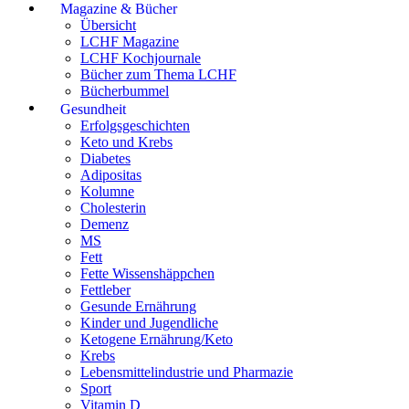
Magazine & Bücher
Übersicht
LCHF Magazine
LCHF Kochjournale
Bücher zum Thema LCHF
Bücherbummel
Gesundheit
Erfolgsgeschichten
Keto und Krebs
Diabetes
Adipositas
Kolumne
Cholesterin
Demenz
MS
Fett
Fette Wissenshäppchen
Fettleber
Gesunde Ernährung
Kinder und Jugendliche
Ketogene Ernährung/Keto
Krebs
Lebensmittelindustrie und Pharmazie
Sport
Vitamin D