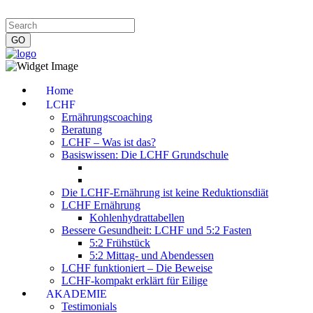
Impressum
|
Datenschutzerklärung
|
Kontakt
|
Newsletter
Home
LCHF
Ernährungscoaching
Beratung
LCHF – Was ist das?
Basiswissen: Die LCHF Grundschule
Die LCHF-Ernährung ist keine Reduktionsdiät
LCHF Ernährung
Kohlenhydrattabellen
Bessere Gesundheit: LCHF und 5:2 Fasten
5:2 Frühstück
5:2 Mittag- und Abendessen
LCHF funktioniert – Die Beweise
LCHF-kompakt erklärt für Eilige
AKADEMIE
Testimonials