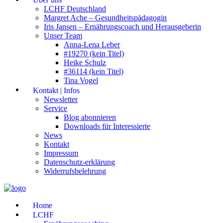
LCHF Deutschland
Margret Ache – Gesundheitspädagogin
Iris Jansen – Ernährungscoach und Herausgeberin
Unser Team
Anna-Lena Leber
#19270 (kein Titel)
Heike Schulz
#36114 (kein Titel)
Tina Vogel
Kontakt | Infos
Newsletter
Service
Blog abonnieren
Downloads für Interessierte
News
Kontakt
Impressum
Datenschutz-erklärung
Widerrufsbelehrung
Home
LCHF