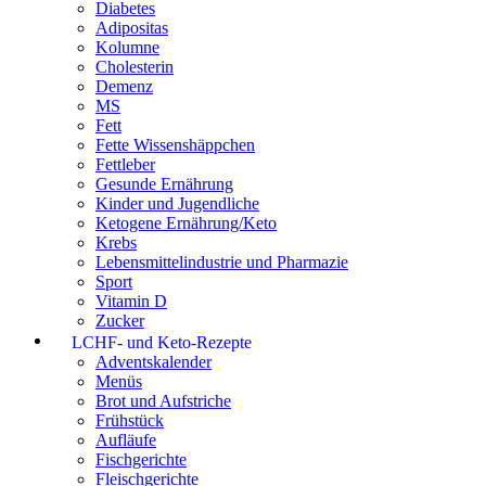
Diabetes
Adipositas
Kolumne
Cholesterin
Demenz
MS
Fett
Fette Wissenshäppchen
Fettleber
Gesunde Ernährung
Kinder und Jugendliche
Ketogene Ernährung/Keto
Krebs
Lebensmittelindustrie und Pharmazie
Sport
Vitamin D
Zucker
LCHF- und Keto-Rezepte
Adventskalender
Menüs
Brot und Aufstriche
Frühstück
Aufläufe
Fischgerichte
Fleischgerichte