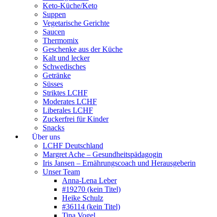
Keto-Küche/Keto
Suppen
Vegetarische Gerichte
Saucen
Thermomix
Geschenke aus der Küche
Kalt und lecker
Schwedisches
Getränke
Süsses
Striktes LCHF
Moderates LCHF
Liberales LCHF
Zuckerfrei für Kinder
Snacks
Über uns
LCHF Deutschland
Margret Ache – Gesundheitspädagogin
Iris Jansen – Ernährungscoach und Herausgeberin
Unser Team
Anna-Lena Leber
#19270 (kein Titel)
Heike Schulz
#36114 (kein Titel)
Tina Vogel