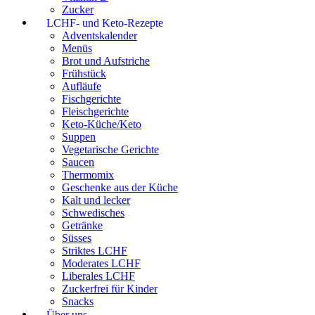
Zucker
LCHF- und Keto-Rezepte
Adventskalender
Menüs
Brot und Aufstriche
Frühstück
Aufläufe
Fischgerichte
Fleischgerichte
Keto-Küche/Keto
Suppen
Vegetarische Gerichte
Saucen
Thermomix
Geschenke aus der Küche
Kalt und lecker
Schwedisches
Getränke
Süsses
Striktes LCHF
Moderates LCHF
Liberales LCHF
Zuckerfrei für Kinder
Snacks
Über uns