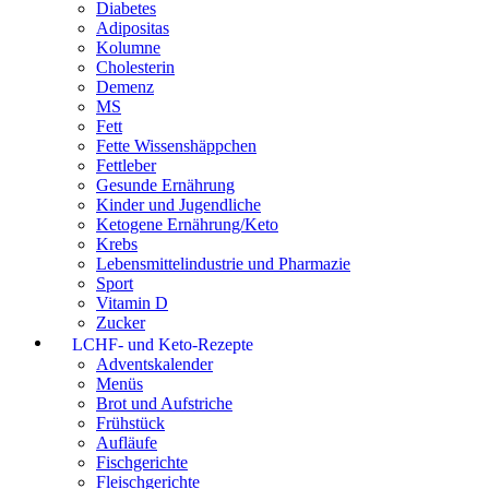
Diabetes
Adipositas
Kolumne
Cholesterin
Demenz
MS
Fett
Fette Wissenshäppchen
Fettleber
Gesunde Ernährung
Kinder und Jugendliche
Ketogene Ernährung/Keto
Krebs
Lebensmittelindustrie und Pharmazie
Sport
Vitamin D
Zucker
LCHF- und Keto-Rezepte
Adventskalender
Menüs
Brot und Aufstriche
Frühstück
Aufläufe
Fischgerichte
Fleischgerichte