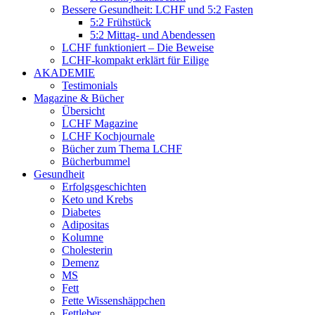
Bessere Gesundheit: LCHF und 5:2 Fasten
5:2 Frühstück
5:2 Mittag- und Abendessen
LCHF funktioniert – Die Beweise
LCHF-kompakt erklärt für Eilige
AKADEMIE
Testimonials
Magazine & Bücher
Übersicht
LCHF Magazine
LCHF Kochjournale
Bücher zum Thema LCHF
Bücherbummel
Gesundheit
Erfolgsgeschichten
Keto und Krebs
Diabetes
Adipositas
Kolumne
Cholesterin
Demenz
MS
Fett
Fette Wissenshäppchen
Fettleber