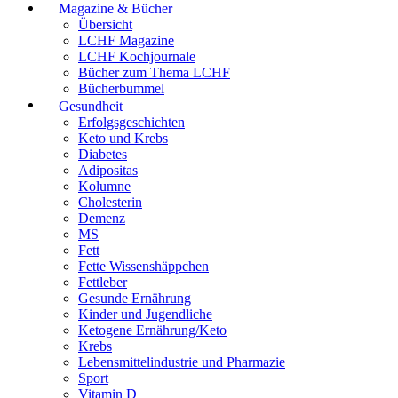
Magazine & Bücher
Übersicht
LCHF Magazine
LCHF Kochjournale
Bücher zum Thema LCHF
Bücherbummel
Gesundheit
Erfolgsgeschichten
Keto und Krebs
Diabetes
Adipositas
Kolumne
Cholesterin
Demenz
MS
Fett
Fette Wissenshäppchen
Fettleber
Gesunde Ernährung
Kinder und Jugendliche
Ketogene Ernährung/Keto
Krebs
Lebensmittelindustrie und Pharmazie
Sport
Vitamin D