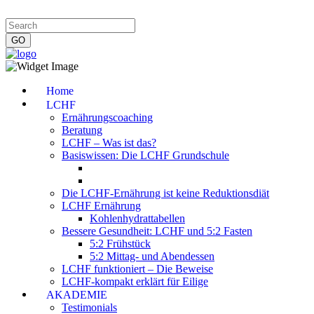
Impressum
|
Datenschutzerklärung
|
Kontakt
|
Newsletter
Home
LCHF
Ernährungscoaching
Beratung
LCHF – Was ist das?
Basiswissen: Die LCHF Grundschule
Die LCHF-Ernährung ist keine Reduktionsdiät
LCHF Ernährung
Kohlenhydrattabellen
Bessere Gesundheit: LCHF und 5:2 Fasten
5:2 Frühstück
5:2 Mittag- und Abendessen
LCHF funktioniert – Die Beweise
LCHF-kompakt erklärt für Eilige
AKADEMIE
Testimonials