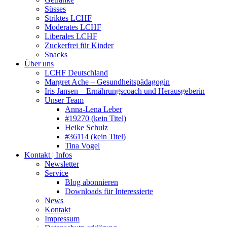
Süsses
Striktes LCHF
Moderates LCHF
Liberales LCHF
Zuckerfrei für Kinder
Snacks
Über uns
LCHF Deutschland
Margret Ache – Gesundheitspädagogin
Iris Jansen – Ernährungscoach und Herausgeberin
Unser Team
Anna-Lena Leber
#19270 (kein Titel)
Heike Schulz
#36114 (kein Titel)
Tina Vogel
Kontakt | Infos
Newsletter
Service
Blog abonnieren
Downloads für Interessierte
News
Kontakt
Impressum