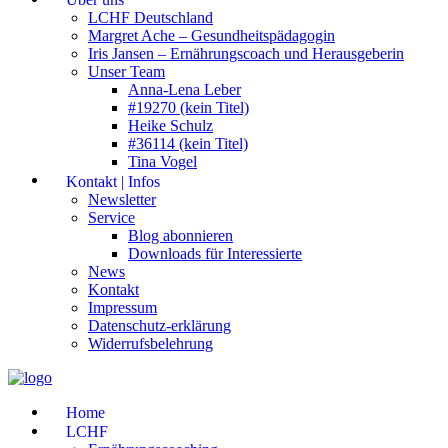
LCHF Deutschland
Margret Ache – Gesundheitspädagogin
Iris Jansen – Ernährungscoach und Herausgeberin
Unser Team
Anna-Lena Leber
#19270 (kein Titel)
Heike Schulz
#36114 (kein Titel)
Tina Vogel
Kontakt | Infos
Newsletter
Service
Blog abonnieren
Downloads für Interessierte
News
Kontakt
Impressum
Datenschutz-erklärung
Widerrufsbelehrung
Home
LCHF