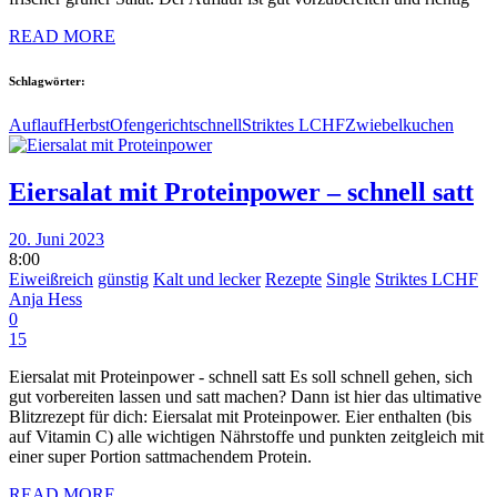
READ MORE
Schlagwörter:
Auflauf
Herbst
Ofengericht
schnell
Striktes LCHF
Zwiebelkuchen
Eiersalat mit Proteinpower – schnell satt
20. Juni 2023
8:00
Eiweißreich
günstig
Kalt und lecker
Rezepte
Single
Striktes LCHF
Anja Hess
0
15
Eiersalat mit Proteinpower - schnell satt Es soll schnell gehen, sich
gut vorbereiten lassen und satt machen? Dann ist hier das ultimative
Blitzrezept für dich: Eiersalat mit Proteinpower. Eier enthalten (bis
auf Vitamin C) alle wichtigen Nährstoffe und punkten zeitgleich mit
einer super Portion sattmachendem Protein.
READ MORE