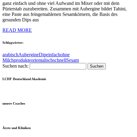
ganz einfach und ohne viel Aufwand im Mixer oder mit dem
Pürierstab zuzubereiten. Zusammen mit Aubergine bildet Tahini,
eine Paste aus feingemahlenen Sesamkörnern, die Basis des
gesunden Dips aus
READ MORE
Schlagwörter:
arabisch
Aubergine
Dip
einfach
ohne
Milchprodukte
orientalisch
schnell
Sesam
Suchen nach:
LCHF Deutschland Akademie
unsere Coaches
Ärzte und Kliniken