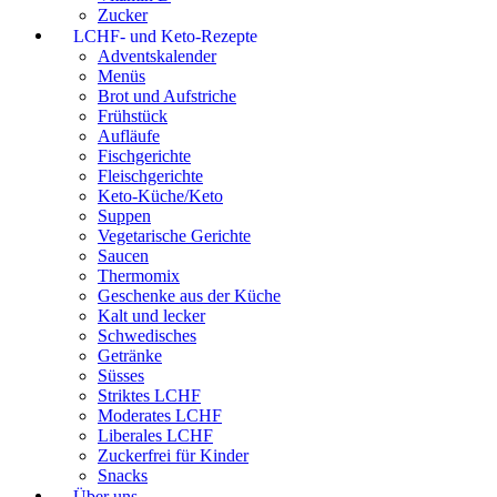
Zucker
LCHF- und Keto-Rezepte
Adventskalender
Menüs
Brot und Aufstriche
Frühstück
Aufläufe
Fischgerichte
Fleischgerichte
Keto-Küche/Keto
Suppen
Vegetarische Gerichte
Saucen
Thermomix
Geschenke aus der Küche
Kalt und lecker
Schwedisches
Getränke
Süsses
Striktes LCHF
Moderates LCHF
Liberales LCHF
Zuckerfrei für Kinder
Snacks
Über uns