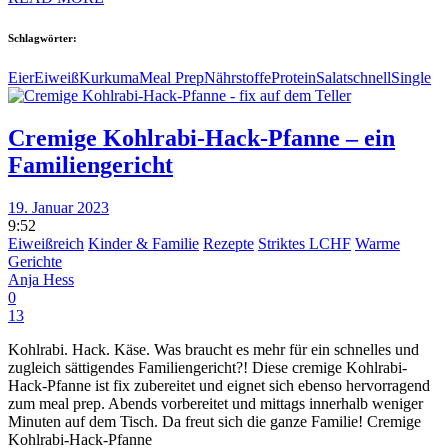
Schlagwörter:
Eier
Eiweiß
Kurkuma
Meal Prep
Nährstoffe
Protein
Salat
schnell
Single
Cremige Kohlrabi-Hack-Pfanne – ein
Familiengericht
19. Januar 2023
9:52
Eiweißreich
Kinder & Familie
Rezepte
Striktes LCHF
Warme
Gerichte
Anja Hess
0
13
Kohlrabi. Hack. Käse. Was braucht es mehr für ein schnelles und
zugleich sättigendes Familiengericht?! Diese cremige Kohlrabi-
Hack-Pfanne ist fix zubereitet und eignet sich ebenso hervorragend
zum meal prep. Abends vorbereitet und mittags innerhalb weniger
Minuten auf dem Tisch. Da freut sich die ganze Familie! Cremige
Kohlrabi-Hack-Pfanne