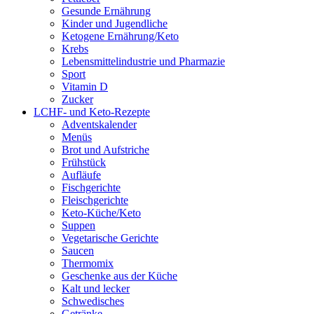
Gesunde Ernährung
Kinder und Jugendliche
Ketogene Ernährung/Keto
Krebs
Lebensmittelindustrie und Pharmazie
Sport
Vitamin D
Zucker
LCHF- und Keto-Rezepte
Adventskalender
Menüs
Brot und Aufstriche
Frühstück
Aufläufe
Fischgerichte
Fleischgerichte
Keto-Küche/Keto
Suppen
Vegetarische Gerichte
Saucen
Thermomix
Geschenke aus der Küche
Kalt und lecker
Schwedisches
Getränke