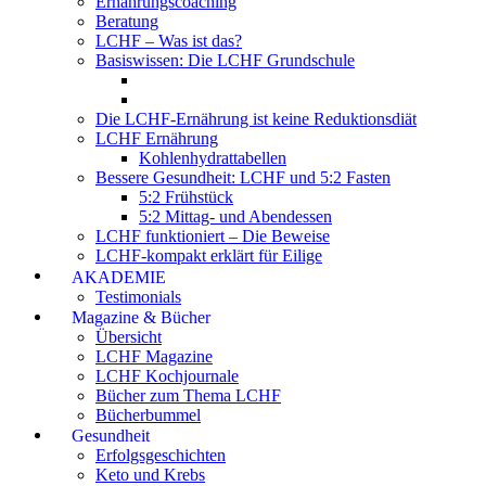
Ernährungscoaching
Beratung
LCHF – Was ist das?
Basiswissen: Die LCHF Grundschule
Die LCHF-Ernährung ist keine Reduktionsdiät
LCHF Ernährung
Kohlenhydrattabellen
Bessere Gesundheit: LCHF und 5:2 Fasten
5:2 Frühstück
5:2 Mittag- und Abendessen
LCHF funktioniert – Die Beweise
LCHF-kompakt erklärt für Eilige
AKADEMIE
Testimonials
Magazine & Bücher
Übersicht
LCHF Magazine
LCHF Kochjournale
Bücher zum Thema LCHF
Bücherbummel
Gesundheit
Erfolgsgeschichten
Keto und Krebs