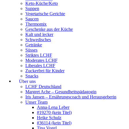
Keto-Küche/Keto
Suppen
Vegetarische Gerichte
Saucen
Thermomix
Geschenke aus der Küche
Kalt und lecker
Schwedisches
Getränke
Süsses
Striktes LCHF
Moderates LCHF
Liberales LCHF
Zuckerfrei für Kinder
Snacks
Über uns
LCHF Deutschland
Margret Ache – Gesundheitspädagogin
Iris Jansen – Ernährungscoach und Herausgeberin
Unser Team
Anna-Lena Leber
#19270 (kein Titel)
Heike Schulz
#36114 (kein Titel)
Tina Vogel