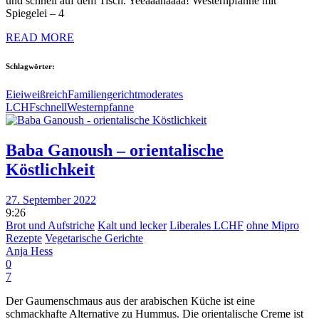
und schnell auf dem Tisch. Yeeaaahaaaa! Westernpfanne mit
Spiegelei – 4
READ MORE
Schlagwörter:
Ei
eiweißreich
Familiengericht
moderates
LCHF
schnell
Westernpfanne
Baba Ganoush – orientalische
Köstlichkeit
27. September 2022
9:26
Brot und Aufstriche
Kalt und lecker
Liberales LCHF
ohne Mipro
Rezepte
Vegetarische Gerichte
Anja Hess
0
7
Der Gaumenschmaus aus der arabischen Küche ist eine
schmackhafte Alternative zu Hummus. Die orientalische Creme ist