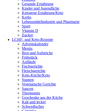
Gesunde Ernährung
Kinder und Jugendliche
Ketogene Ernährung/Keto
Krebs
Lebensmittelindustrie und Pharmazie
Sport
Vitamin D
Zucker
LCHF- und Keto-Rezepte
Adventskalender
Menüs
Brot und Aufstriche
Frühstück
Aufläufe
Fischgerichte
Fleischgerichte
Keto-Küche/Keto
Suppen
Vegetarische Gerichte
Saucen
Thermomix
Geschenke aus der Küche
Kalt und lecker
Schwedisches
Getränke