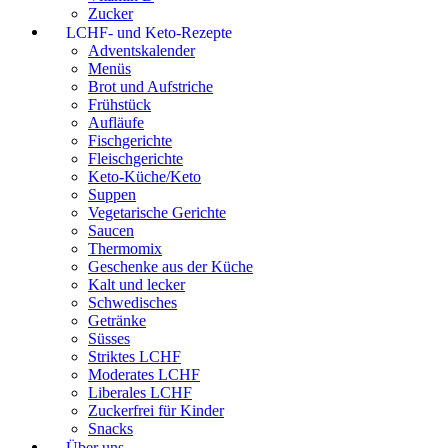
Zucker
LCHF- und Keto-Rezepte
Adventskalender
Menüs
Brot und Aufstriche
Frühstück
Aufläufe
Fischgerichte
Fleischgerichte
Keto-Küche/Keto
Suppen
Vegetarische Gerichte
Saucen
Thermomix
Geschenke aus der Küche
Kalt und lecker
Schwedisches
Getränke
Süsses
Striktes LCHF
Moderates LCHF
Liberales LCHF
Zuckerfrei für Kinder
Snacks
Über uns