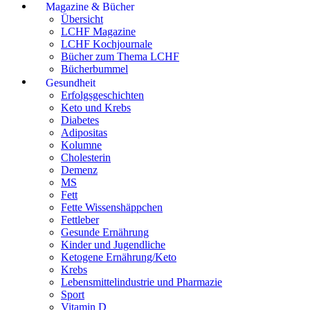
Magazine & Bücher
Übersicht
LCHF Magazine
LCHF Kochjournale
Bücher zum Thema LCHF
Bücherbummel
Gesundheit
Erfolgsgeschichten
Keto und Krebs
Diabetes
Adipositas
Kolumne
Cholesterin
Demenz
MS
Fett
Fette Wissenshäppchen
Fettleber
Gesunde Ernährung
Kinder und Jugendliche
Ketogene Ernährung/Keto
Krebs
Lebensmittelindustrie und Pharmazie
Sport
Vitamin D