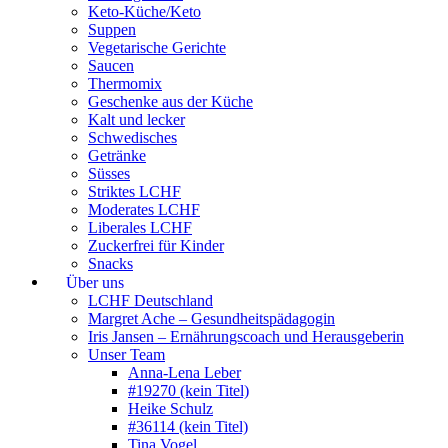
Keto-Küche/Keto
Suppen
Vegetarische Gerichte
Saucen
Thermomix
Geschenke aus der Küche
Kalt und lecker
Schwedisches
Getränke
Süsses
Striktes LCHF
Moderates LCHF
Liberales LCHF
Zuckerfrei für Kinder
Snacks
Über uns
LCHF Deutschland
Margret Ache – Gesundheitspädagogin
Iris Jansen – Ernährungscoach und Herausgeberin
Unser Team
Anna-Lena Leber
#19270 (kein Titel)
Heike Schulz
#36114 (kein Titel)
Tina Vogel