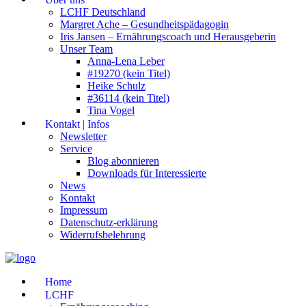
LCHF Deutschland
Margret Ache – Gesundheitspädagogin
Iris Jansen – Ernährungscoach und Herausgeberin
Unser Team
Anna-Lena Leber
#19270 (kein Titel)
Heike Schulz
#36114 (kein Titel)
Tina Vogel
Kontakt | Infos
Newsletter
Service
Blog abonnieren
Downloads für Interessierte
News
Kontakt
Impressum
Datenschutz-erklärung
Widerrufsbelehrung
Home
LCHF