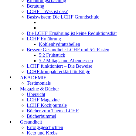
Ernährungscoaching
Beratung
LCHF – Was ist das?
Basiswissen: Die LCHF Grundschule
Die LCHF-Ernährung ist keine Reduktionsdiät
LCHF Ernährung
Kohlenhydrattabellen
Bessere Gesundheit: LCHF und 5:2 Fasten
5:2 Frühstück
5:2 Mittag- und Abendessen
LCHF funktioniert – Die Beweise
LCHF-kompakt erklärt für Eilige
AKADEMIE
Testimonials
Magazine & Bücher
Übersicht
LCHF Magazine
LCHF Kochjournale
Bücher zum Thema LCHF
Bücherbummel
Gesundheit
Erfolgsgeschichten
Keto und Krebs