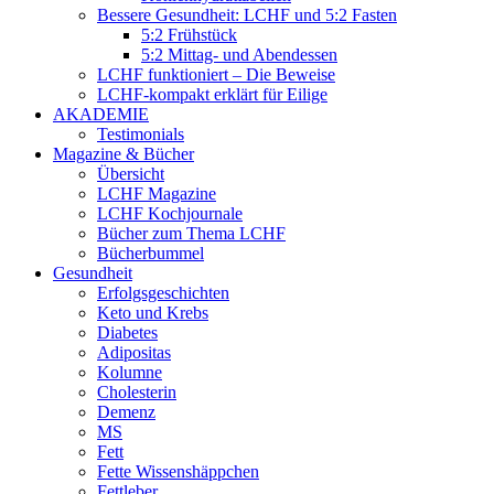
Bessere Gesundheit: LCHF und 5:2 Fasten
5:2 Frühstück
5:2 Mittag- und Abendessen
LCHF funktioniert – Die Beweise
LCHF-kompakt erklärt für Eilige
AKADEMIE
Testimonials
Magazine & Bücher
Übersicht
LCHF Magazine
LCHF Kochjournale
Bücher zum Thema LCHF
Bücherbummel
Gesundheit
Erfolgsgeschichten
Keto und Krebs
Diabetes
Adipositas
Kolumne
Cholesterin
Demenz
MS
Fett
Fette Wissenshäppchen
Fettleber