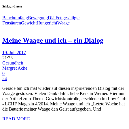
Schlagwörter:
Bauchumfang
Bewegung
Diät
Fett
gesättigte
Fettsäuren
Gewicht
Hunger
lchf
Waage
Meine Waage und ich – ein Dialog
19. Juli 2017
21:23
Gesundheit
Margret Ache
0
24
Gerade bin ich mal wieder auf diesen inspirierenden Dialog mit der
Waage gestoßen. Vielen Dank dafür, liebe Kerstin Werner. Hier nun
der Artikel zum Thema Gewichtskontrolle, erschienen im Low Carb
- LCHF Magazin 4/2014. Meine Waage und ich „Letzte Woche hat
die Batterie meiner Waage den Geist aufgegeben. Und
READ MORE