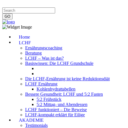
Impressum
|
Datenschutzerklärung
|
Kontakt
|
Newsletter
Home
LCHF
Ernährungscoaching
Beratung
LCHF – Was ist das?
Basiswissen: Die LCHF Grundschule
Die LCHF-Ernährung ist keine Reduktionsdiät
LCHF Ernährung
Kohlenhydrattabellen
Bessere Gesundheit: LCHF und 5:2 Fasten
5:2 Frühstück
5:2 Mittag- und Abendessen
LCHF funktioniert – Die Beweise
LCHF-kompakt erklärt für Eilige
AKADEMIE
Testimonials