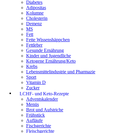
Diabetes
Adipositas
Kolumne
Cholesterin
Demenz
MS
Fett
Fette Wissenshäppchen
Fettleber
Gesunde Ernährung
Kinder und Jugendliche
Ketogene Ernährung/Keto
Krebs
Lebensmittelindustrie und Pharmazie
Sport
Vitamin D
Zucker
LCHF- und Keto-Rezepte
Adventskalender
Menüs
Brot und Aufstriche
Frühstück
Aufläufe
Fischgerichte
Fleischgerichte