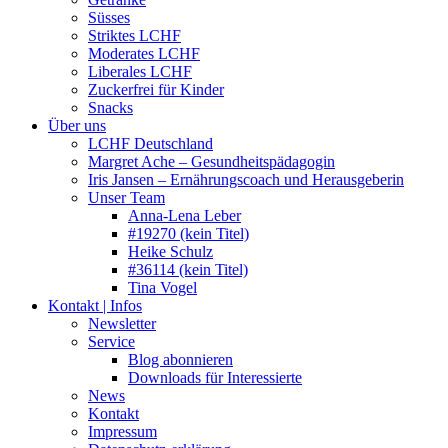
Süsses
Striktes LCHF
Moderates LCHF
Liberales LCHF
Zuckerfrei für Kinder
Snacks
Über uns
LCHF Deutschland
Margret Ache – Gesundheitspädagogin
Iris Jansen – Ernährungscoach und Herausgeberin
Unser Team
Anna-Lena Leber
#19270 (kein Titel)
Heike Schulz
#36114 (kein Titel)
Tina Vogel
Kontakt | Infos
Newsletter
Service
Blog abonnieren
Downloads für Interessierte
News
Kontakt
Impressum