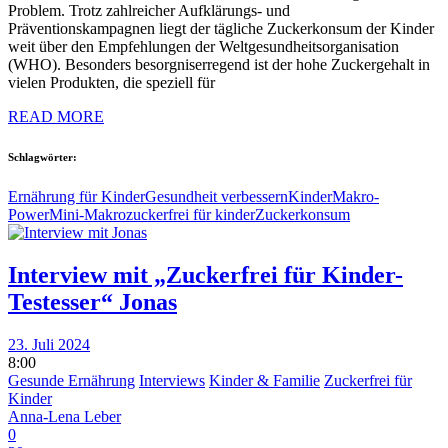
Problem. Trotz zahlreicher Aufklärungs- und
Präventionskampagnen liegt der tägliche Zuckerkonsum der Kinder
weit über den Empfehlungen der Weltgesundheitsorganisation
(WHO). Besonders besorgniserregend ist der hohe Zuckergehalt in
vielen Produkten, die speziell für
READ MORE
Schlagwörter:
Ernährung für Kinder
Gesundheit verbessern
Kinder
Makro-
Power
Mini-Makro
zuckerfrei für kinder
Zuckerkonsum
Interview mit „Zuckerfrei für Kinder-
Testesser“ Jonas
23. Juli 2024
8:00
Gesunde Ernährung
Interviews
Kinder & Familie
Zuckerfrei für
Kinder
Anna-Lena Leber
0