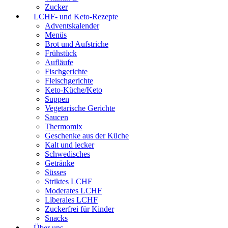
Zucker
LCHF- und Keto-Rezepte
Adventskalender
Menüs
Brot und Aufstriche
Frühstück
Aufläufe
Fischgerichte
Fleischgerichte
Keto-Küche/Keto
Suppen
Vegetarische Gerichte
Saucen
Thermomix
Geschenke aus der Küche
Kalt und lecker
Schwedisches
Getränke
Süsses
Striktes LCHF
Moderates LCHF
Liberales LCHF
Zuckerfrei für Kinder
Snacks
Über uns