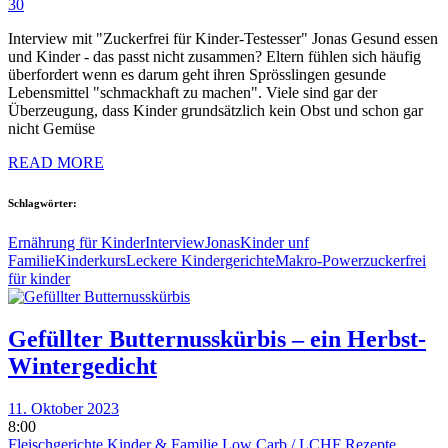
30
Interview mit "Zuckerfrei für Kinder-Testesser" Jonas Gesund essen
und Kinder - das passt nicht zusammen? Eltern fühlen sich häufig
überfordert wenn es darum geht ihren Sprösslingen gesunde
Lebensmittel "schmackhaft zu machen". Viele sind gar der
Überzeugung, dass Kinder grundsätzlich kein Obst und schon gar
nicht Gemüse
READ MORE
Schlagwörter:
Ernährung für Kinder
Interview
Jonas
Kinder unf
Familie
Kinderkurs
Leckere Kindergerichte
Makro-Power
zuckerfrei
für kinder
Gefüllter Butternusskürbis – ein Herbst-
Wintergedicht
11. Oktober 2023
8:00
Fleischgerichte
Kinder & Familie
Low Carb / LCHF
Rezepte