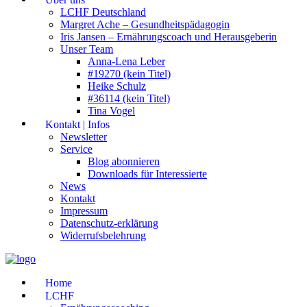
LCHF Deutschland
Margret Ache – Gesundheitspädagogin
Iris Jansen – Ernährungscoach und Herausgeberin
Unser Team
Anna-Lena Leber
#19270 (kein Titel)
Heike Schulz
#36114 (kein Titel)
Tina Vogel
Kontakt | Infos
Newsletter
Service
Blog abonnieren
Downloads für Interessierte
News
Kontakt
Impressum
Datenschutz-erklärung
Widerrufsbelehrung
Home
LCHF