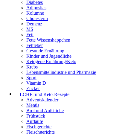
Diabetes
Adipositas
Kolumne
Cholesterin
Demenz
MS
Fett
Fette Wissenshäppchen
Fettleber
Gesunde Ernährung
Kinder und Jugendliche
Ketogene Ernährung/Keto
Krebs
Lebensmittelindustrie und Pharmazie
Sport
Vitamin D
Zucker
LCHF- und Keto-Rezepte
Adventskalender
Menüs
Brot und Aufstriche
Frühstück
Aufläufe
Fischgerichte
Fleischgerichte