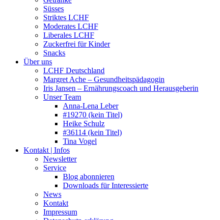
Süsses
Striktes LCHF
Moderates LCHF
Liberales LCHF
Zuckerfrei für Kinder
Snacks
Über uns
LCHF Deutschland
Margret Ache – Gesundheitspädagogin
Iris Jansen – Ernährungscoach und Herausgeberin
Unser Team
Anna-Lena Leber
#19270 (kein Titel)
Heike Schulz
#36114 (kein Titel)
Tina Vogel
Kontakt | Infos
Newsletter
Service
Blog abonnieren
Downloads für Interessierte
News
Kontakt
Impressum