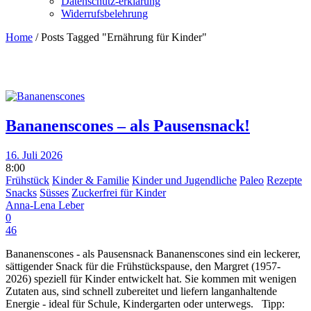
Datenschutz-erklärung
Widerrufsbelehrung
Home
/
Posts Tagged "Ernährung für Kinder"
Bananenscones – als Pausensnack!
16. Juli 2026
8:00
Frühstück
Kinder & Familie
Kinder und Jugendliche
Paleo
Rezepte
Snacks
Süsses
Zuckerfrei für Kinder
Anna-Lena Leber
0
46
Bananenscones - als Pausensnack Bananenscones sind ein leckerer,
sättigender Snack für die Frühstückspause, den Margret (1957-
2026) speziell für Kinder entwickelt hat. Sie kommen mit wenigen
Zutaten aus, sind schnell zubereitet und liefern langanhaltende
Energie - ideal für Schule, Kindergarten oder unterwegs. Tipp: