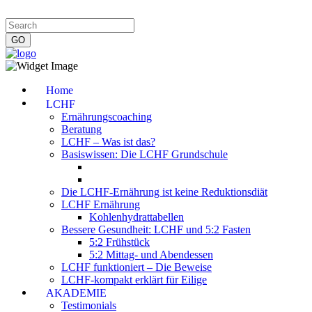
Impressum
|
Datenschutzerklärung
|
Kontakt
|
Newsletter
Home
LCHF
Ernährungscoaching
Beratung
LCHF – Was ist das?
Basiswissen: Die LCHF Grundschule
Die LCHF-Ernährung ist keine Reduktionsdiät
LCHF Ernährung
Kohlenhydrattabellen
Bessere Gesundheit: LCHF und 5:2 Fasten
5:2 Frühstück
5:2 Mittag- und Abendessen
LCHF funktioniert – Die Beweise
LCHF-kompakt erklärt für Eilige
AKADEMIE
Testimonials