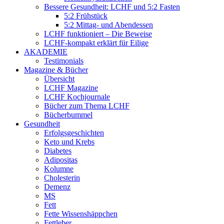
Bessere Gesundheit: LCHF und 5:2 Fasten
5:2 Frühstück
5:2 Mittag- und Abendessen
LCHF funktioniert – Die Beweise
LCHF-kompakt erklärt für Eilige
AKADEMIE
Testimonials
Magazine & Bücher
Übersicht
LCHF Magazine
LCHF Kochjournale
Bücher zum Thema LCHF
Bücherbummel
Gesundheit
Erfolgsgeschichten
Keto und Krebs
Diabetes
Adipositas
Kolumne
Cholesterin
Demenz
MS
Fett
Fette Wissenshäppchen
Fettleber