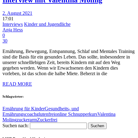
Interview mit Valentina Moling
2. August 2021
17:01
Interviews
Kinder und Jugendliche
Anja Hess
0
30
Ernährung, Bewegung, Entspannung, Schlaf und Mentales Training
sind die Basis für ein gesundes Leben. Das sollte, insbesondere in
unserer schnelllebigen Zeit, bereits Kindern mit auf den Weg
gegeben werden. Wenn wir Erwachsenen den Kindern dies
vorleben, ist das schon die halbe Miete. Beherzt in die
READ MORE
Schlagwörter:
Ernährung für Kinder
Gesundheits- und
Ernährungscoach
glutenfrei
online Schnupperkurs
Valentina
Moling
zuckerarm
Zuckerfrei
Suchen nach: