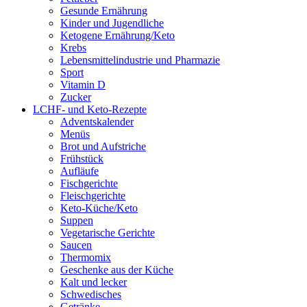
Gesunde Ernährung
Kinder und Jugendliche
Ketogene Ernährung/Keto
Krebs
Lebensmittelindustrie und Pharmazie
Sport
Vitamin D
Zucker
LCHF- und Keto-Rezepte
Adventskalender
Menüs
Brot und Aufstriche
Frühstück
Aufläufe
Fischgerichte
Fleischgerichte
Keto-Küche/Keto
Suppen
Vegetarische Gerichte
Saucen
Thermomix
Geschenke aus der Küche
Kalt und lecker
Schwedisches
Getränke