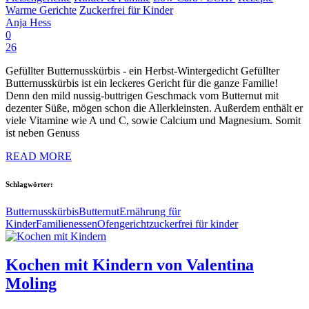
Warme Gerichte
Zuckerfrei für Kinder
Anja Hess
0
26
Gefüllter Butternusskürbis - ein Herbst-Wintergedicht Gefüllter
Butternusskürbis ist ein leckeres Gericht für die ganze Familie!
Denn den mild nussig-buttrigen Geschmack vom Butternut mit
dezenter Süße, mögen schon die Allerkleinsten. Außerdem enthält er
viele Vitamine wie A und C, sowie Calcium und Magnesium. Somit
ist neben Genuss
READ MORE
Schlagwörter:
Butternusskürbis
Butternut
Ernährung für
Kinder
Familienessen
Ofengericht
zuckerfrei für kinder
Kochen mit Kindern von Valentina
Moling