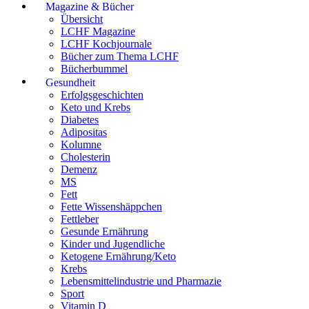
Magazine & Bücher
Übersicht
LCHF Magazine
LCHF Kochjournale
Bücher zum Thema LCHF
Bücherbummel
Gesundheit
Erfolgsgeschichten
Keto und Krebs
Diabetes
Adipositas
Kolumne
Cholesterin
Demenz
MS
Fett
Fette Wissenshäppchen
Fettleber
Gesunde Ernährung
Kinder und Jugendliche
Ketogene Ernährung/Keto
Krebs
Lebensmittelindustrie und Pharmazie
Sport
Vitamin D