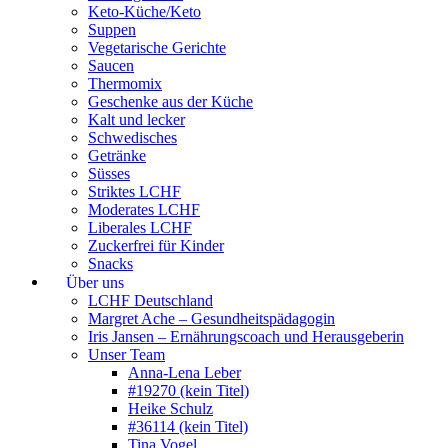
Keto-Küche/Keto
Suppen
Vegetarische Gerichte
Saucen
Thermomix
Geschenke aus der Küche
Kalt und lecker
Schwedisches
Getränke
Süsses
Striktes LCHF
Moderates LCHF
Liberales LCHF
Zuckerfrei für Kinder
Snacks
Über uns
LCHF Deutschland
Margret Ache – Gesundheitspädagogin
Iris Jansen – Ernährungscoach und Herausgeberin
Unser Team
Anna-Lena Leber
#19270 (kein Titel)
Heike Schulz
#36114 (kein Titel)
Tina Vogel