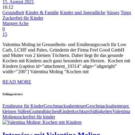
15. August 2021
16:12
Gesundheit
Kinder & Familie
Kinder und Jugendliche
Süsses
Tipps
Zuckerfrei für Kinder
Margret Ache
0
15
Valentina Moling ist Gesundheits- und Ernährungscoach für Low
Carb, LCHF und Paleo, Gründerin der Firma Feel Good GmbH
und Mutter von 2 kleinen Töchtern. Daher liegt ihr das gesunde
Kochen mit Kindern auch ganz besonders am Herzen. Kochen mit
Kindern [caption id="attachment_10314" align="alignright"
width="200"] Valentina Moling "Kochen mit
READ MORE
Schlagwörter:
Ernährung für Kinder
Geschmacksabenteuer
Geschmacksabenteuer.
kleinen Süßen
Gummibärchen
Kinderkochkurs
Süßigkeiten
Valentina
Moling
zuckerfrei für kinder