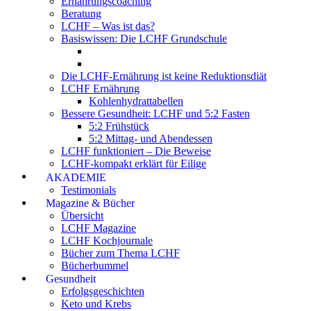
Ernährungscoaching
Beratung
LCHF – Was ist das?
Basiswissen: Die LCHF Grundschule
Die LCHF-Ernährung ist keine Reduktionsdiät
LCHF Ernährung
Kohlenhydrattabellen
Bessere Gesundheit: LCHF und 5:2 Fasten
5:2 Frühstück
5:2 Mittag- und Abendessen
LCHF funktioniert – Die Beweise
LCHF-kompakt erklärt für Eilige
AKADEMIE
Testimonials
Magazine & Bücher
Übersicht
LCHF Magazine
LCHF Kochjournale
Bücher zum Thema LCHF
Bücherbummel
Gesundheit
Erfolgsgeschichten
Keto und Krebs