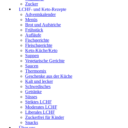
Zucker
LCHF- und Keto-Rezepte
Adventskalender
Menüs
Brot und Aufstriche
Frühstück
Aufläufe
Fischgerichte
Fleischgerichte
Keto-Küche/Keto
Suppen
Vegetarische Gerichte
Saucen
Thermomix
Geschenke aus der Küche
Kalt und lecker
Schwedisches
Getränke
Süsses
Striktes LCHF
Moderates LCHF
Liberales LCHF
Zuckerfrei für Kinder
Snacks
Über uns