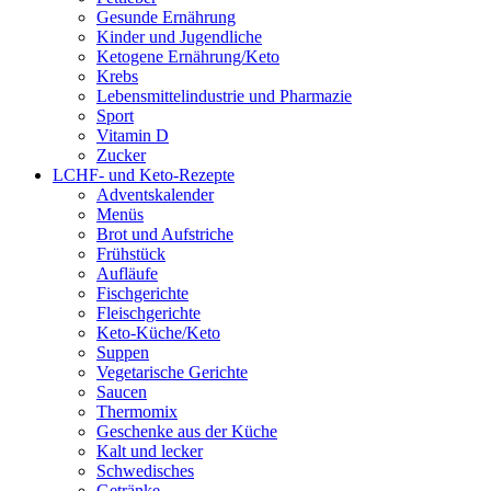
Gesunde Ernährung
Kinder und Jugendliche
Ketogene Ernährung/Keto
Krebs
Lebensmittelindustrie und Pharmazie
Sport
Vitamin D
Zucker
LCHF- und Keto-Rezepte
Adventskalender
Menüs
Brot und Aufstriche
Frühstück
Aufläufe
Fischgerichte
Fleischgerichte
Keto-Küche/Keto
Suppen
Vegetarische Gerichte
Saucen
Thermomix
Geschenke aus der Küche
Kalt und lecker
Schwedisches
Getränke