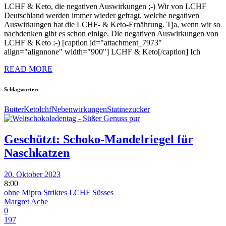
LCHF & Keto, die negativen Auswirkungen ;-) Wir von LCHF
Deutschland werden immer wieder gefragt, welche negativen
Auswirkungen hat die LCHF- & Keto-Ernährung. Tja, wenn wir so
nachdenken gibt es schon einige. Die negativen Auswirkungen von
LCHF & Keto ;-) [caption id="attachment_7973"
align="alignnone" width="900"] LCHF & Keto[/caption] Ich
READ MORE
Schlagwörter:
Butter
Keto
lchf
Nebenwirkungen
Statine
zucker
Geschützt: Schoko-Mandelriegel für
Naschkatzen
20. Oktober 2023
8:00
ohne Mipro
Striktes LCHF
Süsses
Margret Ache
0
197