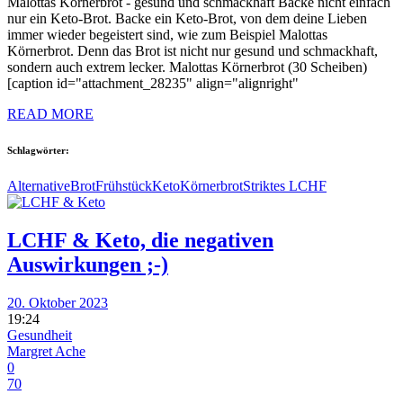
Malottas Körnerbrot - gesund und schmackhaft Backe nicht einfach
nur ein Keto-Brot. Backe ein Keto-Brot, von dem deine Lieben
immer wieder begeistert sind, wie zum Beispiel Malottas
Körnerbrot. Denn das Brot ist nicht nur gesund und schmackhaft,
sondern auch extrem lecker. Malottas Körnerbrot (30 Scheiben)
[caption id="attachment_28235" align="alignright"
READ MORE
Schlagwörter:
Alternative
Brot
Frühstück
Keto
Körnerbrot
Striktes LCHF
LCHF & Keto, die negativen
Auswirkungen ;-)
20. Oktober 2023
19:24
Gesundheit
Margret Ache
0
70