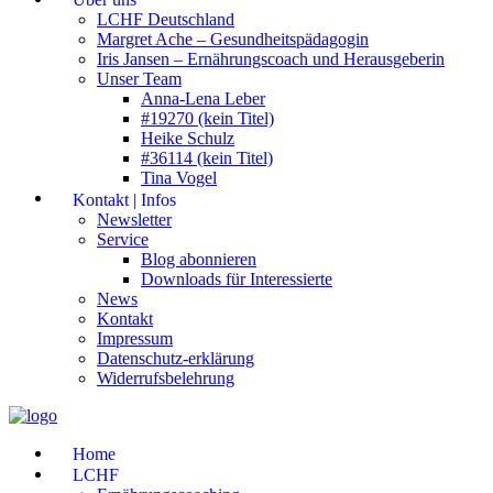
LCHF Deutschland
Margret Ache – Gesundheitspädagogin
Iris Jansen – Ernährungscoach und Herausgeberin
Unser Team
Anna-Lena Leber
#19270 (kein Titel)
Heike Schulz
#36114 (kein Titel)
Tina Vogel
Kontakt | Infos
Newsletter
Service
Blog abonnieren
Downloads für Interessierte
News
Kontakt
Impressum
Datenschutz-erklärung
Widerrufsbelehrung
Home
LCHF