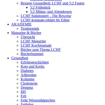
Bessere Gesundheit: LCHF und 5:2 Fasten
5:2 Frühstück
5:2 Mittag- und Abendessen
LCHF funktioniert – Die Beweise
LCHF-kompakt erklärt für Eilige
AKADEMIE
Testimonials
Magazine & Bücher
Übersicht
LCHF Magazine
LCHF Kochjournale
Bücher zum Thema LCHF
Bücherbummel
Gesundheit
Erfolgsgeschichten
Keto und Krebs
Diabetes
Adipositas
Kolumne
Cholesterin
Demenz
MS
Fett
Fette Wissenshäppchen
Fettleber