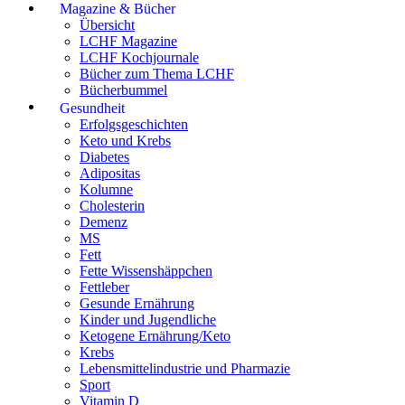
Magazine & Bücher
Übersicht
LCHF Magazine
LCHF Kochjournale
Bücher zum Thema LCHF
Bücherbummel
Gesundheit
Erfolgsgeschichten
Keto und Krebs
Diabetes
Adipositas
Kolumne
Cholesterin
Demenz
MS
Fett
Fette Wissenshäppchen
Fettleber
Gesunde Ernährung
Kinder und Jugendliche
Ketogene Ernährung/Keto
Krebs
Lebensmittelindustrie und Pharmazie
Sport
Vitamin D