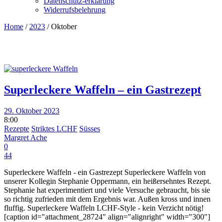
Datenschutz-erklärung
Widerrufsbelehrung
Home
/
2023
/
Oktober
Superleckere Waffeln – ein Gastrezept
29. Oktober 2023
8:00
Rezepte
Striktes LCHF
Süsses
Margret Ache
0
44
Superleckere Waffeln - ein Gastrezept Superleckere Waffeln von
unserer Kollegin Stephanie Oppermann, ein heißersehntes Rezept.
Stephanie hat experimentiert und viele Versuche gebraucht, bis sie
so richtig zufrieden mit dem Ergebnis war. Außen kross und innen
fluffig. Superleckere Waffeln LCHF-Style - kein Verzicht nötig!
[caption id="attachment_28724" align="alignright" width="300"]