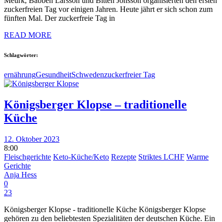
Meurk, Babben Larsson und Bitten Jonsson organisierten den ersten
zuckerfreien Tag vor einigen Jahren. Heute jährt er sich schon zum
fünften Mal. Der zuckerfreie Tag in
READ MORE
Schlagwörter:
ernährung
Gesundheit
Schweden
zuckerfreier Tag
Königsberger Klopse – traditionelle
Küche
12. Oktober 2023
8:00
Fleischgerichte
Keto-Küche/Keto
Rezepte
Striktes LCHF
Warme
Gerichte
Anja Hess
0
23
Königsberger Klopse - traditionelle Küche Königsberger Klopse
gehören zu den beliebtesten Spezialitäten der deutschen Küche. Ein