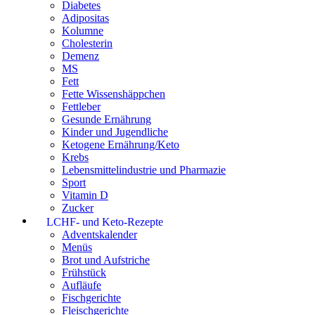
Diabetes
Adipositas
Kolumne
Cholesterin
Demenz
MS
Fett
Fette Wissenshäppchen
Fettleber
Gesunde Ernährung
Kinder und Jugendliche
Ketogene Ernährung/Keto
Krebs
Lebensmittelindustrie und Pharmazie
Sport
Vitamin D
Zucker
LCHF- und Keto-Rezepte
Adventskalender
Menüs
Brot und Aufstriche
Frühstück
Aufläufe
Fischgerichte
Fleischgerichte