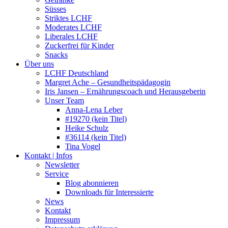
Süsses
Striktes LCHF
Moderates LCHF
Liberales LCHF
Zuckerfrei für Kinder
Snacks
Über uns
LCHF Deutschland
Margret Ache – Gesundheitspädagogin
Iris Jansen – Ernährungscoach und Herausgeberin
Unser Team
Anna-Lena Leber
#19270 (kein Titel)
Heike Schulz
#36114 (kein Titel)
Tina Vogel
Kontakt | Infos
Newsletter
Service
Blog abonnieren
Downloads für Interessierte
News
Kontakt
Impressum