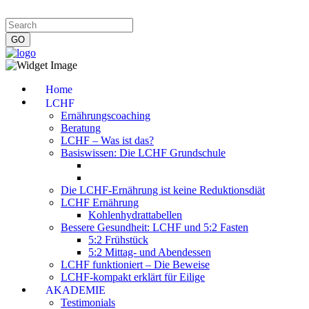
Impressum
|
Datenschutzerklärung
|
Kontakt
|
Newsletter
Home
LCHF
Ernährungscoaching
Beratung
LCHF – Was ist das?
Basiswissen: Die LCHF Grundschule
Die LCHF-Ernährung ist keine Reduktionsdiät
LCHF Ernährung
Kohlenhydrattabellen
Bessere Gesundheit: LCHF und 5:2 Fasten
5:2 Frühstück
5:2 Mittag- und Abendessen
LCHF funktioniert – Die Beweise
LCHF-kompakt erklärt für Eilige
AKADEMIE
Testimonials