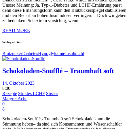
Unsere Meinung: Ja, Typ-1-Diabetes und LCHF-Ernährung passt,
denn diese Ernährungsform kann den Blutzuckerspiegel stabilisieren
und den Bedarf an hohen Insulindosen verringern. Doch wir geben
zu bedenken: Sei extrem vorsichtig, wenn
READ MORE
Schlagwörter:
Blutzucker
Diabetes
Hypoglykämie
Insulin
lchf
Schokoladen-Soufflé – Traumhaft soft
14. Oktober 2023
8:00
Rezepte
Striktes LCHF
Süsses
Margret Ache
0
8
Schokoladen-Soufflé - Traumhaft soft Schokolade kann die
Stimmung heben– da sind sich Konsumenten und Wissenschaftler