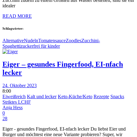
Zucchini zudem zu einem Großteil aus Wasser bestehen, sind sie ein
idealer
READ MORE
Schlagwörter:
Alternative
Nudeln
Tomatensauce
Zoodles
Zucchini-
Spaghetti
zuckerfrei für kinder
Eiger – gesundes Fingerfood, EI-nfach
lecker
24. Oktober 2023
8:00
Eiweißreich
Kalt und lecker
Keto-Küche/Keto
Rezepte
Snacks
Striktes LCHF
Anja Hess
0
28
Eiger - gesundes Fingerfood, EI-nfach lecker Du liebst Eier und
Burger und möchtest eine neue Variante probieren? Super, wir