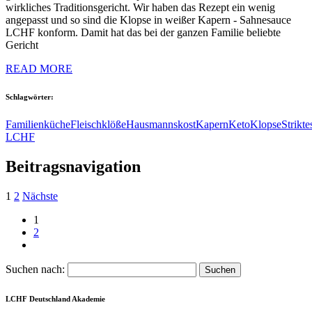
wirkliches Traditionsgericht. Wir haben das Rezept ein wenig
angepasst und so sind die Klopse in weißer Kapern - Sahnesauce
LCHF konform. Damit hat das bei der ganzen Familie beliebte
Gericht
READ MORE
Schlagwörter:
Familienküche
Fleischklöße
Hausmannskost
Kapern
Keto
Klopse
Strikte
LCHF
Beitragsnavigation
1
2
Nächste
1
2
Suchen nach:
LCHF Deutschland Akademie