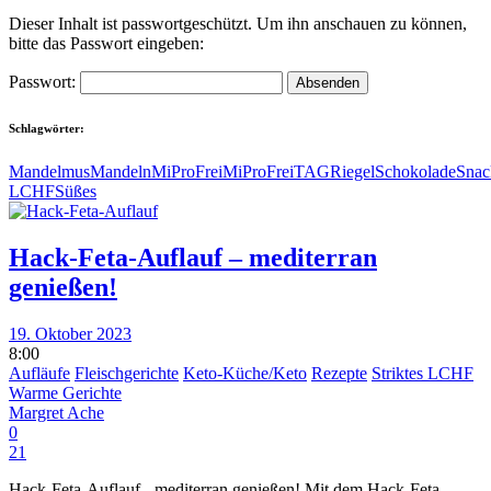
Dieser Inhalt ist passwortgeschützt. Um ihn anschauen zu können,
bitte das Passwort eingeben:
Passwort:
Schlagwörter:
Mandelmus
Mandeln
MiProFrei
MiProFreiTAG
Riegel
Schokolade
Snac
LCHF
Süßes
Hack-Feta-Auflauf – mediterran
genießen!
19. Oktober 2023
8:00
Aufläufe
Fleischgerichte
Keto-Küche/Keto
Rezepte
Striktes LCHF
Warme Gerichte
Margret Ache
0
21
Hack-Feta-Auflauf - mediterran genießen! Mit dem Hack-Feta