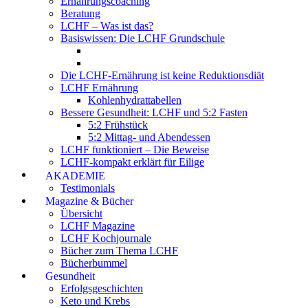
Ernährungscoaching
Beratung
LCHF – Was ist das?
Basiswissen: Die LCHF Grundschule
Die LCHF-Ernährung ist keine Reduktionsdiät
LCHF Ernährung
Kohlenhydrattabellen
Bessere Gesundheit: LCHF und 5:2 Fasten
5:2 Frühstück
5:2 Mittag- und Abendessen
LCHF funktioniert – Die Beweise
LCHF-kompakt erklärt für Eilige
AKADEMIE
Testimonials
Magazine & Bücher
Übersicht
LCHF Magazine
LCHF Kochjournale
Bücher zum Thema LCHF
Bücherbummel
Gesundheit
Erfolgsgeschichten
Keto und Krebs