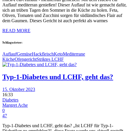
Auflauf mediterran genießen! Dieser Auflauf ist wie gemacht dafür,
sich an trüben Tagen den Sommer in die Küche zu holen. Feta,
Oliven, Tomaten und Zucchini sorgen für südländisches Flair auf
dem Gaumen. Dieses Gericht ist auch perfekt als warmes
READ MORE
Schlagwörter:
Auflauf
Gemüse
Hackfleisch
Keto
Mediterrane
Küche
Ofengericht
Striktes LCHF
Typ-1-Diabetes und LCHF, geht das?
15. Oktober 2023
16:33
Diabetes
Margret Ache
0
47
Typ-1-Diabetes und LCHF, geht das? „Ist LCHF für Typ-1-
Diabetiker zu empfehlen?“, diese Frage wurde uns aktuell gestellt.