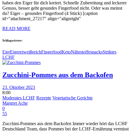
haben den Eiger für dich kreiert. Schnelle Zubereitung und leckerer
Genuss, besser geht gesundes Fingerfood nicht. Oder was meinst
du? Eiger – gesundes Fingerfood (4 Stück) [caption
id="attachment_27217" align="alignright"
READ MORE
Schlagwörter:
Eier
Eiger
eiweißreich
Fingerfood
Keto
Nährstoffe
snacks
Striktes
LCHF
Zucchini-Pommes aus dem Backofen
23. Oktober 2023
8:00
Moderates LCHF
Rezepte
Vegetarische Gerichte
Margret Ache
0
55
Zucchini-Pommes aus dem Backofen Immer wieder hört das LCHF
Deutschland Team, dass Pommes bei der LCHF-Ernährung vermisst