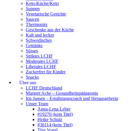
Keto-Küche/Keto
Suppen
Vegetarische Gerichte
Saucen
Thermomix
Geschenke aus der Küche
Kalt und lecker
Schwedisches
Getränke
Süsses
Striktes LCHF
Moderates LCHF
Liberales LCHF
Zuckerfrei für Kinder
Snacks
Über uns
LCHF Deutschland
Margret Ache – Gesundheitspädagogin
Iris Jansen – Ernährungscoach und Herausgeberin
Unser Team
Anna-Lena Leber
#19270 (kein Titel)
Heike Schulz
#36114 (kein Titel)
Tina Vogel