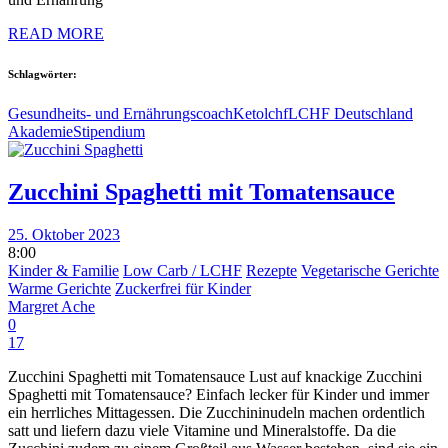
READ MORE
Schlagwörter:
Gesundheits- und Ernährungscoach
Keto
lchf
LCHF Deutschland
Akademie
Stipendium
Zucchini Spaghetti mit Tomatensauce
25. Oktober 2023
8:00
Kinder & Familie
Low Carb / LCHF
Rezepte
Vegetarische Gerichte
Warme Gerichte
Zuckerfrei für Kinder
Margret Ache
0
17
Zucchini Spaghetti mit Tomatensauce Lust auf knackige Zucchini
Spaghetti mit Tomatensauce? Einfach lecker für Kinder und immer
ein herrliches Mittagessen. Die Zucchininudeln machen ordentlich
satt und liefern dazu viele Vitamine und Mineralstoffe. Da die