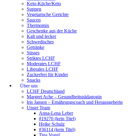
Keto-Küche/Keto
Suppen
Vegetarische Gerichte
Saucen
Thermomix
Geschenke aus der Küche
Kalt und lecker
Schwedisches
Getränke
Süsses
Striktes LCHF
Moderates LCHF
Liberales LCHF
Zuckerfrei für Kinder
Snacks
Über uns
LCHF Deutschland
Margret Ache – Gesundheitspädagogin
Iris Jansen – Ernährungscoach und Herausgeberin
Unser Team
Anna-Lena Leber
#19270 (kein Titel)
Heike Schulz
#36114 (kein Titel)
Tina Vogel