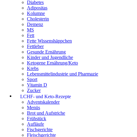
Diabetes
Adipositas
Kolumne
Cholesterin
Demenz
MS
Fett
Fette Wissenshäppchen
Fettleber
Gesunde Ernährung
Kinder und Jugendliche
Ketogene Ernährung/Keto
Krebs
Lebensmittelindustrie und Pharmazie
Sport
Vitamin D
Zucker
LCHF- und Keto-Rezepte
Adventskalender
Menüs
Brot und Aufstriche
Frühstück
Aufläufe
Fischgerichte
Fleischgerichte