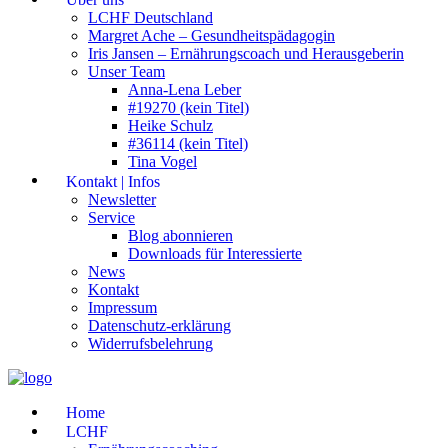
LCHF Deutschland
Margret Ache – Gesundheitspädagogin
Iris Jansen – Ernährungscoach und Herausgeberin
Unser Team
Anna-Lena Leber
#19270 (kein Titel)
Heike Schulz
#36114 (kein Titel)
Tina Vogel
Kontakt | Infos
Newsletter
Service
Blog abonnieren
Downloads für Interessierte
News
Kontakt
Impressum
Datenschutz-erklärung
Widerrufsbelehrung
Home
LCHF