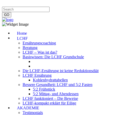
Impressum
|
Datenschutzerklärung
|
Kontakt
|
Newsletter
Home
LCHF
Ernährungscoaching
Beratung
LCHF – Was ist das?
Basiswissen: Die LCHF Grundschule
Die LCHF-Ernährung ist keine Reduktionsdiät
LCHF Ernährung
Kohlenhydrattabellen
Bessere Gesundheit: LCHF und 5:2 Fasten
5:2 Frühstück
5:2 Mittag- und Abendessen
LCHF funktioniert – Die Beweise
LCHF-kompakt erklärt für Eilige
AKADEMIE
Testimonials