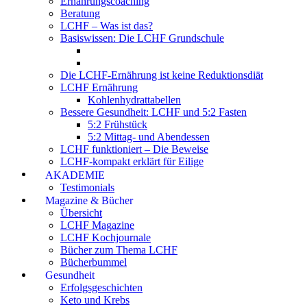
Ernährungscoaching
Beratung
LCHF – Was ist das?
Basiswissen: Die LCHF Grundschule
Die LCHF-Ernährung ist keine Reduktionsdiät
LCHF Ernährung
Kohlenhydrattabellen
Bessere Gesundheit: LCHF und 5:2 Fasten
5:2 Frühstück
5:2 Mittag- und Abendessen
LCHF funktioniert – Die Beweise
LCHF-kompakt erklärt für Eilige
AKADEMIE
Testimonials
Magazine & Bücher
Übersicht
LCHF Magazine
LCHF Kochjournale
Bücher zum Thema LCHF
Bücherbummel
Gesundheit
Erfolgsgeschichten
Keto und Krebs