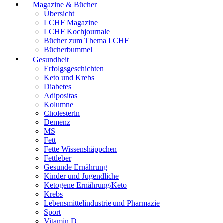
Magazine & Bücher
Übersicht
LCHF Magazine
LCHF Kochjournale
Bücher zum Thema LCHF
Bücherbummel
Gesundheit
Erfolgsgeschichten
Keto und Krebs
Diabetes
Adipositas
Kolumne
Cholesterin
Demenz
MS
Fett
Fette Wissenshäppchen
Fettleber
Gesunde Ernährung
Kinder und Jugendliche
Ketogene Ernährung/Keto
Krebs
Lebensmittelindustrie und Pharmazie
Sport
Vitamin D