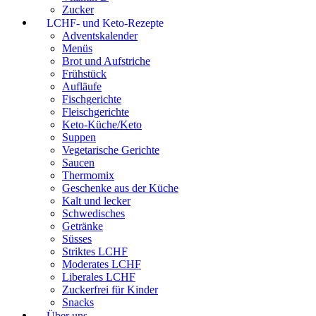
Zucker
LCHF- und Keto-Rezepte
Adventskalender
Menüs
Brot und Aufstriche
Frühstück
Aufläufe
Fischgerichte
Fleischgerichte
Keto-Küche/Keto
Suppen
Vegetarische Gerichte
Saucen
Thermomix
Geschenke aus der Küche
Kalt und lecker
Schwedisches
Getränke
Süsses
Striktes LCHF
Moderates LCHF
Liberales LCHF
Zuckerfrei für Kinder
Snacks
Über uns