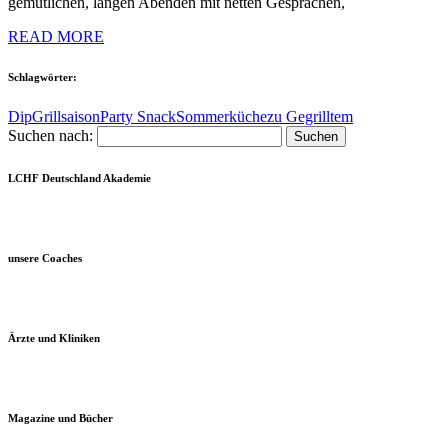
gemütlichen, langen Abenden mit netten Gesprächen,
READ MORE
Schlagwörter:
Dip
Grillsaison
Party Snack
Sommerküche
zu Gegrilltem
Suchen nach:
LCHF Deutschland Akademie
unsere Coaches
Ärzte und Kliniken
Magazine und Bücher