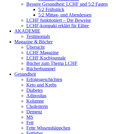
Bessere Gesundheit: LCHF und 5:2 Fasten
5:2 Frühstück
5:2 Mittag- und Abendessen
LCHF funktioniert – Die Beweise
LCHF-kompakt erklärt für Eilige
AKADEMIE
Testimonials
Magazine & Bücher
Übersicht
LCHF Magazine
LCHF Kochjournale
Bücher zum Thema LCHF
Bücherbummel
Gesundheit
Erfolgsgeschichten
Keto und Krebs
Diabetes
Adipositas
Kolumne
Cholesterin
Demenz
MS
Fett
Fette Wissenshäppchen
Fettleber