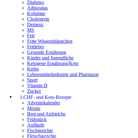
Diabetes
Adipositas
Kolumne
Cholesterin
Demenz
MS
Fett
Fette Wissenshäppchen
Fettleber
Gesunde Ernährung
Kinder und Jugendliche
Ketogene Ernährung/Keto
Krebs
Lebensmittelindustrie und Pharmazie
Sport
Vitamin D
Zucker
LCHF- und Keto-Rezepte
Adventskalender
Menüs
Brot und Aufstriche
Frühstück
Aufläufe
Fischgerichte
Fleischgerichte