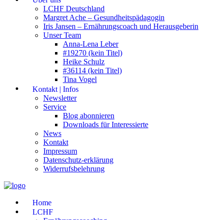
LCHF Deutschland
Margret Ache – Gesundheitspädagogin
Iris Jansen – Ernährungscoach und Herausgeberin
Unser Team
Anna-Lena Leber
#19270 (kein Titel)
Heike Schulz
#36114 (kein Titel)
Tina Vogel
Kontakt | Infos
Newsletter
Service
Blog abonnieren
Downloads für Interessierte
News
Kontakt
Impressum
Datenschutz-erklärung
Widerrufsbelehrung
Home
LCHF