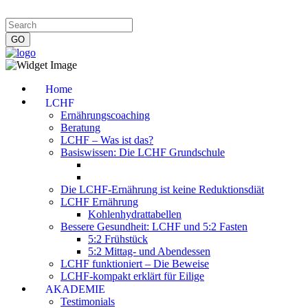
Impressum
|
Datenschutzerklärung
|
Kontakt
|
Newsletter
Home
LCHF
Ernährungscoaching
Beratung
LCHF – Was ist das?
Basiswissen: Die LCHF Grundschule
Die LCHF-Ernährung ist keine Reduktionsdiät
LCHF Ernährung
Kohlenhydrattabellen
Bessere Gesundheit: LCHF und 5:2 Fasten
5:2 Frühstück
5:2 Mittag- und Abendessen
LCHF funktioniert – Die Beweise
LCHF-kompakt erklärt für Eilige
AKADEMIE
Testimonials