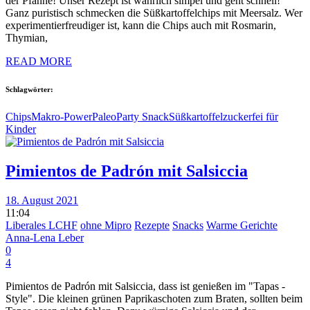
der Pfanne! Unser Rezept ist wahrlich simpel und geht schnell!
Ganz puristisch schmecken die Süßkartoffelchips mit Meersalz. Wer
experimentierfreudiger ist, kann die Chips auch mit Rosmarin,
Thymian,
READ MORE
Schlagwörter:
Chips
Makro-Power
Paleo
Party Snack
Süßkartoffel
zuckerfei für
Kinder
Pimientos de Padrón mit Salsiccia
18. August 2021
11:04
Liberales LCHF
ohne Mipro
Rezepte
Snacks
Warme Gerichte
Anna-Lena Leber
0
4
Pimientos de Padrón mit Salsiccia, dass ist genießen im "Tapas -
Style". Die kleinen grünen Paprikaschoten zum Braten, sollten beim