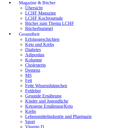
Magazine & Bücher
Übersicht
LCHF Magazine
LCHF Kochjournale
Bücher zum Thema LCHF
Bücherbummel
Gesundheit
Erfolgsgeschichten
Keto und Krebs
Diabetes
Adipositas
Kolumne
Cholesterin
Demenz
MS
Fett
Fette Wissenshäppchen
Fettleber
Gesunde Ernährung
Kinder und Jugendliche
Ketogene Ernährung/Keto
Krebs
Lebensmittelindustrie und Pharmazie
Sport
Vitamin D