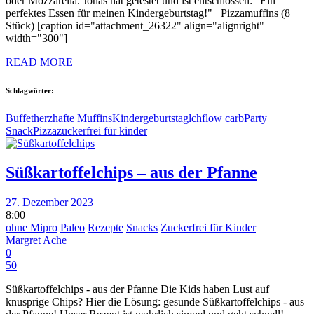
oder Mozzarella. Jonas hat getestet und ist entschlossen: "Ein
perfektes Essen für meinen Kindergeburtstag!" Pizzamuffins (8
Stück) [caption id="attachment_26322" align="alignright"
width="300"]
READ MORE
Schlagwörter:
Buffet
herzhafte Muffins
Kindergeburtstag
lchf
low carb
Party
Snack
Pizza
zuckerfrei für kinder
Süßkartoffelchips – aus der Pfanne
27. Dezember 2023
8:00
ohne Mipro
Paleo
Rezepte
Snacks
Zuckerfrei für Kinder
Margret Ache
0
50
Süßkartoffelchips - aus der Pfanne Die Kids haben Lust auf
knusprige Chips? Hier die Lösung: gesunde Süßkartoffelchips - aus