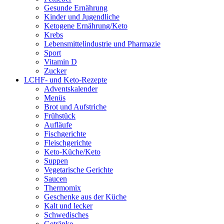
Gesunde Ernährung
Kinder und Jugendliche
Ketogene Ernährung/Keto
Krebs
Lebensmittelindustrie und Pharmazie
Sport
Vitamin D
Zucker
LCHF- und Keto-Rezepte
Adventskalender
Menüs
Brot und Aufstriche
Frühstück
Aufläufe
Fischgerichte
Fleischgerichte
Keto-Küche/Keto
Suppen
Vegetarische Gerichte
Saucen
Thermomix
Geschenke aus der Küche
Kalt und lecker
Schwedisches
Getränke