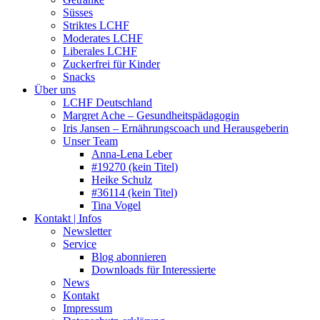
Süsses
Striktes LCHF
Moderates LCHF
Liberales LCHF
Zuckerfrei für Kinder
Snacks
Über uns
LCHF Deutschland
Margret Ache – Gesundheitspädagogin
Iris Jansen – Ernährungscoach und Herausgeberin
Unser Team
Anna-Lena Leber
#19270 (kein Titel)
Heike Schulz
#36114 (kein Titel)
Tina Vogel
Kontakt | Infos
Newsletter
Service
Blog abonnieren
Downloads für Interessierte
News
Kontakt
Impressum