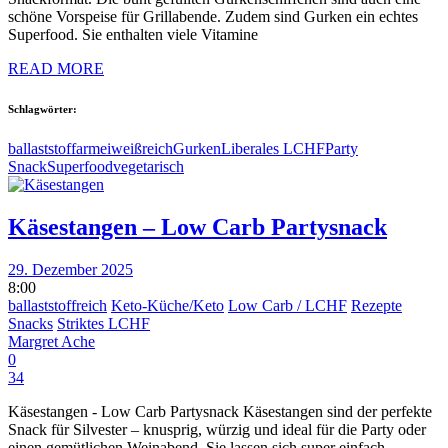
schöne Vorspeise für Grillabende. Zudem sind Gurken ein echtes
Superfood. Sie enthalten viele Vitamine
READ MORE
Schlagwörter:
ballaststoffarm
eiweißreich
Gurken
Liberales LCHF
Party
Snack
Superfood
vegetarisch
Käsestangen – Low Carb Partysnack
29. Dezember 2025
8:00
ballaststoffreich
Keto-Küche/Keto
Low Carb / LCHF
Rezepte
Snacks
Striktes LCHF
Margret Ache
0
34
Käsestangen - Low Carb Partysnack Käsestangen sind der perfekte
Snack für Silvester – knusprig, würzig und ideal für die Party oder
einen gemütlichen Weinabend. Sie lassen sich super einfach