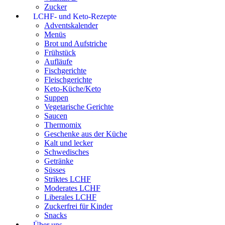
Zucker
LCHF- und Keto-Rezepte
Adventskalender
Menüs
Brot und Aufstriche
Frühstück
Aufläufe
Fischgerichte
Fleischgerichte
Keto-Küche/Keto
Suppen
Vegetarische Gerichte
Saucen
Thermomix
Geschenke aus der Küche
Kalt und lecker
Schwedisches
Getränke
Süsses
Striktes LCHF
Moderates LCHF
Liberales LCHF
Zuckerfrei für Kinder
Snacks
Über uns