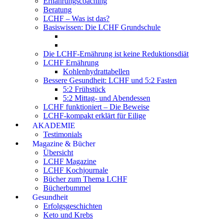
Ernährungscoaching
Beratung
LCHF – Was ist das?
Basiswissen: Die LCHF Grundschule
Die LCHF-Ernährung ist keine Reduktionsdiät
LCHF Ernährung
Kohlenhydrattabellen
Bessere Gesundheit: LCHF und 5:2 Fasten
5:2 Frühstück
5:2 Mittag- und Abendessen
LCHF funktioniert – Die Beweise
LCHF-kompakt erklärt für Eilige
AKADEMIE
Testimonials
Magazine & Bücher
Übersicht
LCHF Magazine
LCHF Kochjournale
Bücher zum Thema LCHF
Bücherbummel
Gesundheit
Erfolgsgeschichten
Keto und Krebs