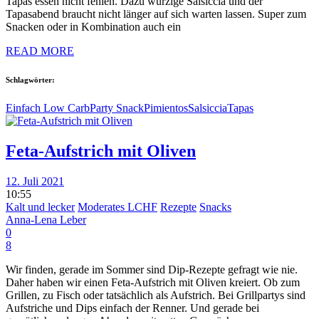
Tapas essen nicht fehlen. Dazu würzige Salsiccia und der
Tapasabend braucht nicht länger auf sich warten lassen. Super zum
Snacken oder in Kombination auch ein
READ MORE
Schlagwörter:
Einfach Low Carb
Party Snack
Pimientos
Salsiccia
Tapas
Feta-Aufstrich mit Oliven
12. Juli 2021
10:55
Kalt und lecker
Moderates LCHF
Rezepte
Snacks
Anna-Lena Leber
0
8
Wir finden, gerade im Sommer sind Dip-Rezepte gefragt wie nie.
Daher haben wir einen Feta-Aufstrich mit Oliven kreiert. Ob zum
Grillen, zu Fisch oder tatsächlich als Aufstrich. Bei Grillpartys sind
Aufstriche und Dips einfach der Renner. Und gerade bei