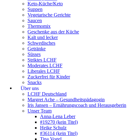
Keto-Küche/Keto
Suppen
Vegetarische Gerichte
Saucen
Thermomix
Geschenke aus der Küche
Kalt und lecker
Schwedisches
Getränke
Süsses
Striktes LCHF
Moderates LCHF
Liberales LCHF
Zuckerfrei für Kinder
Snacks
Über uns
LCHF Deutschland
Margret Ache – Gesundheitspädagogin
Iris Jansen – Ernährungscoach und Herausgeberin
Unser Team
Anna-Lena Leber
#19270 (kein Titel)
Heike Schulz
#36114 (kein Titel)
Tina Vogel