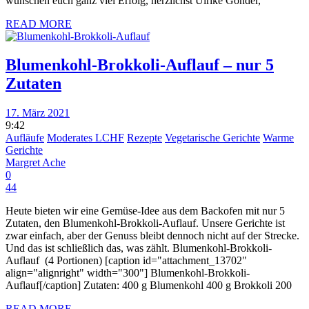
wünschen euch ganz viel Erfolg, herzlichst Ulrike Gonder,
READ MORE
Blumenkohl-Brokkoli-Auflauf – nur 5
Zutaten
17. März 2021
9:42
Aufläufe
Moderates LCHF
Rezepte
Vegetarische Gerichte
Warme
Gerichte
Margret Ache
0
44
Heute bieten wir eine Gemüse-Idee aus dem Backofen mit nur 5
Zutaten, den Blumenkohl-Brokkoli-Auflauf. Unsere Gerichte ist
zwar einfach, aber der Genuss bleibt dennoch nicht auf der Strecke.
Und das ist schließlich das, was zählt. Blumenkohl-Brokkoli-
Auflauf (4 Portionen) [caption id="attachment_13702"
align="alignright" width="300"] Blumenkohl-Brokkoli-
Auflauf[/caption] Zutaten: 400 g Blumenkohl 400 g Brokkoli 200
READ MORE