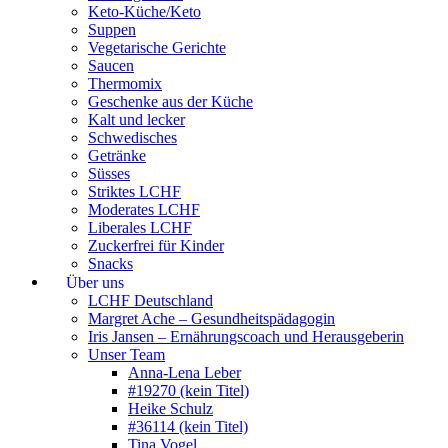
Keto-Küche/Keto
Suppen
Vegetarische Gerichte
Saucen
Thermomix
Geschenke aus der Küche
Kalt und lecker
Schwedisches
Getränke
Süsses
Striktes LCHF
Moderates LCHF
Liberales LCHF
Zuckerfrei für Kinder
Snacks
Über uns
LCHF Deutschland
Margret Ache – Gesundheitspädagogin
Iris Jansen – Ernährungscoach und Herausgeberin
Unser Team
Anna-Lena Leber
#19270 (kein Titel)
Heike Schulz
#36114 (kein Titel)
Tina Vogel