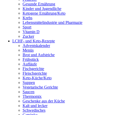
Gesunde Ernährung
Kinder und Jugendliche
Ketogene Ernährung/Keto
Krebs
Lebensmittelindustrie und Pharmazie
Sport
Vitamin D
Zucker
LCHF- und Keto-Rezepte
Adventskalender
Menüs
Brot und Aufstriche
Frühstück
Aufläufe
Fischgerichte
Fleischgerichte
Keto-Küche/Keto
Suppen
Vegetarische Gerichte
Saucen
Thermomix
Geschenke aus der Küche
Kalt und lecker
Schwedisches
Getränke