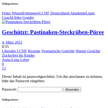
Schlagwörter:
Fettes Wissen
Fettetagere
LCHF Deutschland Akademie
Lipid-
Coach
Ulrike Gonder
Geschützt: Pastinaken-Steckrüben-Püree
4. März 2021
8:55
Liberales LCHF
Rezepte
Vegetarische Gerichte
Warme Gerichte
Zuckerfrei für Kinder
Anna-Lena Leber
0
13
Dieser Inhalt ist passwortgeschützt. Um ihn anschauen zu können,
bitte das Passwort eingeben:
Passwort:
Schlagwörter: