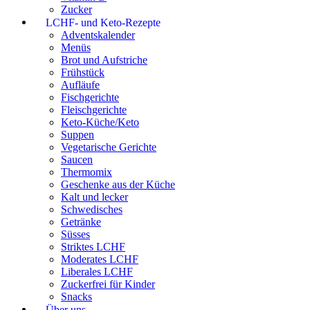
Zucker
LCHF- und Keto-Rezepte
Adventskalender
Menüs
Brot und Aufstriche
Frühstück
Aufläufe
Fischgerichte
Fleischgerichte
Keto-Küche/Keto
Suppen
Vegetarische Gerichte
Saucen
Thermomix
Geschenke aus der Küche
Kalt und lecker
Schwedisches
Getränke
Süsses
Striktes LCHF
Moderates LCHF
Liberales LCHF
Zuckerfrei für Kinder
Snacks
Über uns