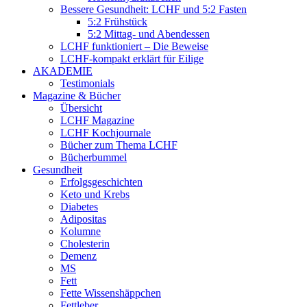
Bessere Gesundheit: LCHF und 5:2 Fasten
5:2 Frühstück
5:2 Mittag- und Abendessen
LCHF funktioniert – Die Beweise
LCHF-kompakt erklärt für Eilige
AKADEMIE
Testimonials
Magazine & Bücher
Übersicht
LCHF Magazine
LCHF Kochjournale
Bücher zum Thema LCHF
Bücherbummel
Gesundheit
Erfolgsgeschichten
Keto und Krebs
Diabetes
Adipositas
Kolumne
Cholesterin
Demenz
MS
Fett
Fette Wissenshäppchen
Fettleber