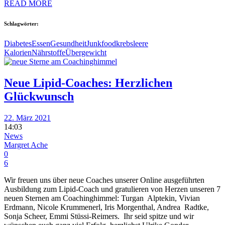
READ MORE
Schlagwörter:
Diabetes
Essen
Gesundheit
Junkfood
krebs
leere
Kalorien
Nährstoffe
Übergewicht
Neue Lipid-Coaches: Herzlichen
Glückwunsch
22. März 2021
14:03
News
Margret Ache
0
6
Wir freuen uns über neue Coaches unserer Online ausgeführten
Ausbildung zum Lipid-Coach und gratulieren von Herzen unseren 7
neuen Sternen am Coachinghimmel: Turgan Alptekin, Vivian
Erdmann, Nicole Krummenerl, Iris Morgenthal, Andrea Radtke,
Sonja Scheer, Emmi Stüssi-Reimers. Ihr seid spitze und wir