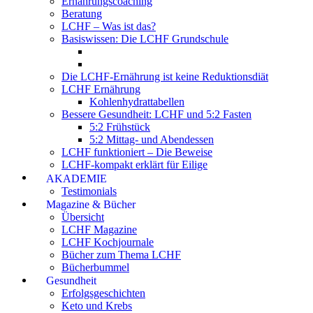
Ernährungscoaching
Beratung
LCHF – Was ist das?
Basiswissen: Die LCHF Grundschule
Die LCHF-Ernährung ist keine Reduktionsdiät
LCHF Ernährung
Kohlenhydrattabellen
Bessere Gesundheit: LCHF und 5:2 Fasten
5:2 Frühstück
5:2 Mittag- und Abendessen
LCHF funktioniert – Die Beweise
LCHF-kompakt erklärt für Eilige
AKADEMIE
Testimonials
Magazine & Bücher
Übersicht
LCHF Magazine
LCHF Kochjournale
Bücher zum Thema LCHF
Bücherbummel
Gesundheit
Erfolgsgeschichten
Keto und Krebs