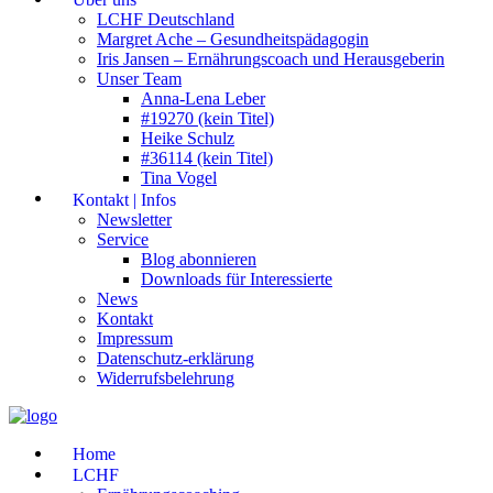
LCHF Deutschland
Margret Ache – Gesundheitspädagogin
Iris Jansen – Ernährungscoach und Herausgeberin
Unser Team
Anna-Lena Leber
#19270 (kein Titel)
Heike Schulz
#36114 (kein Titel)
Tina Vogel
Kontakt | Infos
Newsletter
Service
Blog abonnieren
Downloads für Interessierte
News
Kontakt
Impressum
Datenschutz-erklärung
Widerrufsbelehrung
Home
LCHF