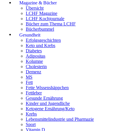
Magazine & Bücher
Übersicht
LCHF Magazine
LCHF Kochjournale
Bücher zum Thema LCHF
Bücherbummel
Gesundheit
Erfolgsgeschichten
Keto und Krebs
Diabetes
Adipositas
Kolumne
Cholesterin
Demenz
MS
Fett
Fette Wissenshäppchen
Fettleber
Gesunde Ernährung
Kinder und Jugendliche
Ketogene Ernährung/Keto
Krebs
Lebensmittelindustrie und Pharmazie
Sport
Vitamin D