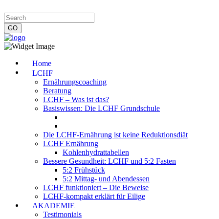
Impressum
|
Datenschutzerklärung
|
Kontakt
|
Newsletter
Home
LCHF
Ernährungscoaching
Beratung
LCHF – Was ist das?
Basiswissen: Die LCHF Grundschule
Die LCHF-Ernährung ist keine Reduktionsdiät
LCHF Ernährung
Kohlenhydrattabellen
Bessere Gesundheit: LCHF und 5:2 Fasten
5:2 Frühstück
5:2 Mittag- und Abendessen
LCHF funktioniert – Die Beweise
LCHF-kompakt erklärt für Eilige
AKADEMIE
Testimonials