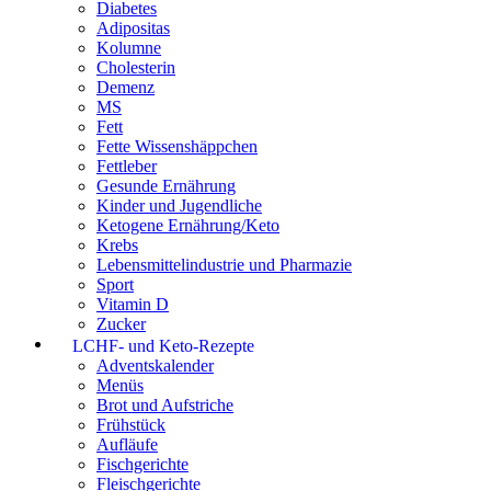
Diabetes
Adipositas
Kolumne
Cholesterin
Demenz
MS
Fett
Fette Wissenshäppchen
Fettleber
Gesunde Ernährung
Kinder und Jugendliche
Ketogene Ernährung/Keto
Krebs
Lebensmittelindustrie und Pharmazie
Sport
Vitamin D
Zucker
LCHF- und Keto-Rezepte
Adventskalender
Menüs
Brot und Aufstriche
Frühstück
Aufläufe
Fischgerichte
Fleischgerichte