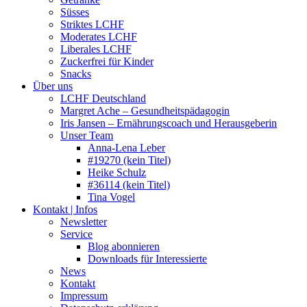
Süsses
Striktes LCHF
Moderates LCHF
Liberales LCHF
Zuckerfrei für Kinder
Snacks
Über uns
LCHF Deutschland
Margret Ache – Gesundheitspädagogin
Iris Jansen – Ernährungscoach und Herausgeberin
Unser Team
Anna-Lena Leber
#19270 (kein Titel)
Heike Schulz
#36114 (kein Titel)
Tina Vogel
Kontakt | Infos
Newsletter
Service
Blog abonnieren
Downloads für Interessierte
News
Kontakt
Impressum