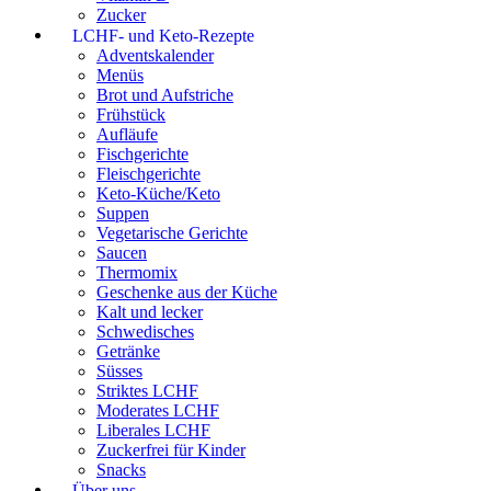
Zucker
LCHF- und Keto-Rezepte
Adventskalender
Menüs
Brot und Aufstriche
Frühstück
Aufläufe
Fischgerichte
Fleischgerichte
Keto-Küche/Keto
Suppen
Vegetarische Gerichte
Saucen
Thermomix
Geschenke aus der Küche
Kalt und lecker
Schwedisches
Getränke
Süsses
Striktes LCHF
Moderates LCHF
Liberales LCHF
Zuckerfrei für Kinder
Snacks
Über uns