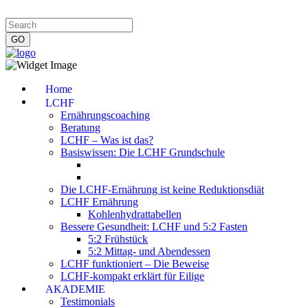
Impressum
|
Datenschutzerklärung
|
Kontakt
|
Newsletter
Home
LCHF
Ernährungscoaching
Beratung
LCHF – Was ist das?
Basiswissen: Die LCHF Grundschule
Die LCHF-Ernährung ist keine Reduktionsdiät
LCHF Ernährung
Kohlenhydrattabellen
Bessere Gesundheit: LCHF und 5:2 Fasten
5:2 Frühstück
5:2 Mittag- und Abendessen
LCHF funktioniert – Die Beweise
LCHF-kompakt erklärt für Eilige
AKADEMIE
Testimonials