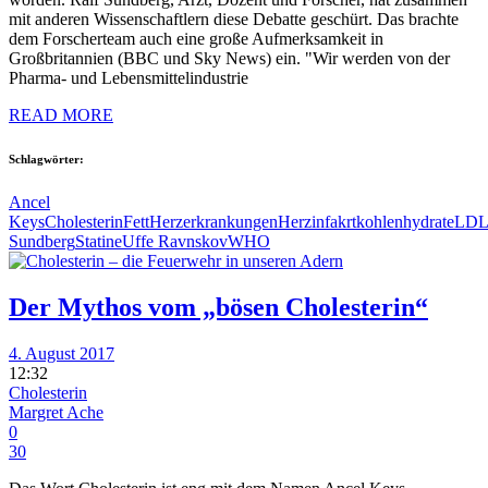
mit anderen Wissenschaftlern diese Debatte geschürt. Das brachte
dem Forscherteam auch eine große Aufmerksamkeit in
Großbritannien (BBC und Sky News) ein. "Wir werden von der
Pharma- und Lebensmittelindustrie
READ MORE
Schlagwörter:
Ancel
Keys
Cholesterin
Fett
Herzerkrankungen
Herzinfakrt
kohlenhydrate
LD
Sundberg
Statine
Uffe Ravnskov
WHO
Der Mythos vom „bösen Cholesterin“
4. August 2017
12:32
Cholesterin
Margret Ache
0
30