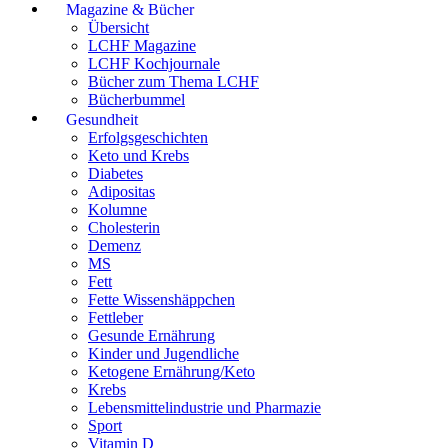
Magazine & Bücher
Übersicht
LCHF Magazine
LCHF Kochjournale
Bücher zum Thema LCHF
Bücherbummel
Gesundheit
Erfolgsgeschichten
Keto und Krebs
Diabetes
Adipositas
Kolumne
Cholesterin
Demenz
MS
Fett
Fette Wissenshäppchen
Fettleber
Gesunde Ernährung
Kinder und Jugendliche
Ketogene Ernährung/Keto
Krebs
Lebensmittelindustrie und Pharmazie
Sport
Vitamin D