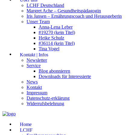
LCHF Deutschland
Margret Ache – Gesundheitspädagogin
Iris Jansen – Ernährungscoach und Herausgeberin
Unser Team
Anna-Lena Leber
#19270 (kein Titel)
Heike Schulz
#36114 (kein Titel)
Tina Vogel
Kontakt | Infos
Newsletter
Service
Blog abonnieren
Downloads für Interessierte
News
Kontakt
Impressum
Datenschutz-erklärung
Widerrufsbelehrung
Home
LCHF