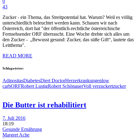
0
43
Zucker - ein Thema, das Streitpotential hat. Warum? Weil es völlig
unterschiedlich beleuchtet werden kann. Schauen wir nach
Österreich, dort hat "der öffentlich-rechtliche österreichische
Fernsehsender ORF überrascht. Eine Woche drehte sich alles um
den Zucker - „Bewusst gesund: Zucker, das süße Gift“, lautete das
Leitthema".
READ MORE
Schlagwörter:
Adipositas
Diabetes
Diert Doctor
Herzerkrankungen
low
carb
ORF
Robert Lustig
Robert Schönauer
Voll verzuckert
zucker
Die Butter ist rehabilitiert
7. Juli 2016
18:19
Gesunde Ernährung
Margret Ache