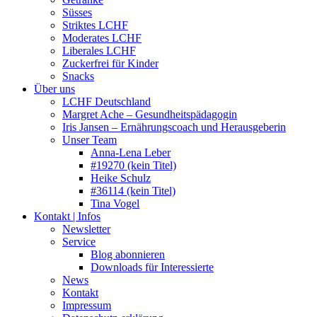
Süsses
Striktes LCHF
Moderates LCHF
Liberales LCHF
Zuckerfrei für Kinder
Snacks
Über uns
LCHF Deutschland
Margret Ache – Gesundheitspädagogin
Iris Jansen – Ernährungscoach und Herausgeberin
Unser Team
Anna-Lena Leber
#19270 (kein Titel)
Heike Schulz
#36114 (kein Titel)
Tina Vogel
Kontakt | Infos
Newsletter
Service
Blog abonnieren
Downloads für Interessierte
News
Kontakt
Impressum