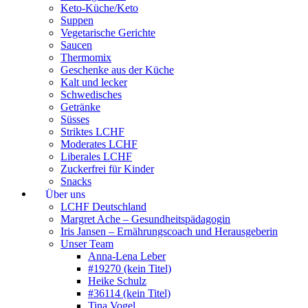
Keto-Küche/Keto
Suppen
Vegetarische Gerichte
Saucen
Thermomix
Geschenke aus der Küche
Kalt und lecker
Schwedisches
Getränke
Süsses
Striktes LCHF
Moderates LCHF
Liberales LCHF
Zuckerfrei für Kinder
Snacks
Über uns
LCHF Deutschland
Margret Ache – Gesundheitspädagogin
Iris Jansen – Ernährungscoach und Herausgeberin
Unser Team
Anna-Lena Leber
#19270 (kein Titel)
Heike Schulz
#36114 (kein Titel)
Tina Vogel