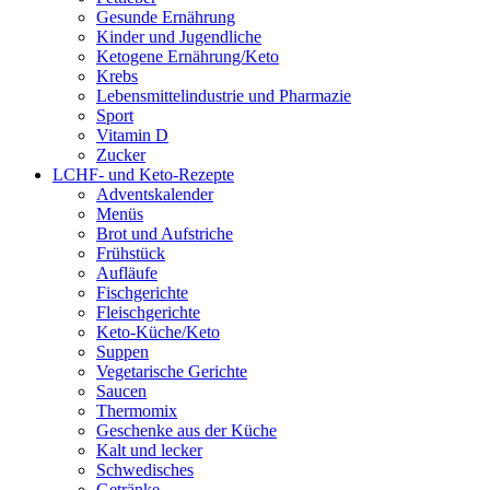
Gesunde Ernährung
Kinder und Jugendliche
Ketogene Ernährung/Keto
Krebs
Lebensmittelindustrie und Pharmazie
Sport
Vitamin D
Zucker
LCHF- und Keto-Rezepte
Adventskalender
Menüs
Brot und Aufstriche
Frühstück
Aufläufe
Fischgerichte
Fleischgerichte
Keto-Küche/Keto
Suppen
Vegetarische Gerichte
Saucen
Thermomix
Geschenke aus der Küche
Kalt und lecker
Schwedisches
Getränke