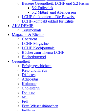
Bessere Gesundheit: LCHF und 5:2 Fasten
5:2 Frühstück
5:2 Mittag- und Abendessen
LCHF funktioniert – Die Beweise
LCHF-kompakt erklärt für Eilige
AKADEMIE
Testimonials
Magazine & Bücher
Übersicht
LCHF Magazine
LCHF Kochjournale
Bücher zum Thema LCHF
Bücherbummel
Gesundheit
Erfolgsgeschichten
Keto und Krebs
Diabetes
Adipositas
Kolumne
Cholesterin
Demenz
MS
Fett
Fette Wissenshäppchen
Fettleber