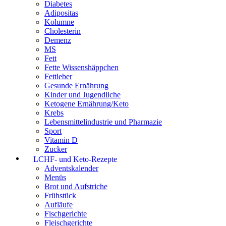
Diabetes
Adipositas
Kolumne
Cholesterin
Demenz
MS
Fett
Fette Wissenshäppchen
Fettleber
Gesunde Ernährung
Kinder und Jugendliche
Ketogene Ernährung/Keto
Krebs
Lebensmittelindustrie und Pharmazie
Sport
Vitamin D
Zucker
LCHF- und Keto-Rezepte
Adventskalender
Menüs
Brot und Aufstriche
Frühstück
Aufläufe
Fischgerichte
Fleischgerichte