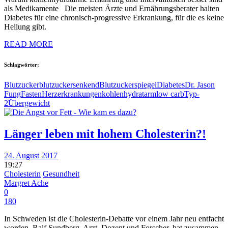
als Medikamente Die meisten Ärzte und Ernährungsberater halten
Diabetes für eine chronisch-progressive Erkrankung, für die es keine
Heilung gibt.
READ MORE
Schlagwörter:
Blutzucker
blutzuckersenkend
Blutzuckerspiegel
Diabetes
Dr. Jason
Fung
Fasten
Herzerkrankungen
kohlenhydratarm
low carb
Typ-
2
Übergewicht
Länger leben mit hohem Cholesterin?!
24. August 2017
19:27
Cholesterin
Gesundheit
Margret Ache
0
180
In Schweden ist die Cholesterin-Debatte vor einem Jahr neu entfacht
worden. Ralf Sundberg, Arzt, Dozent und Forscher, hat zusammen