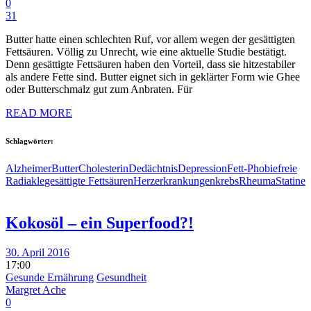
0
31
Butter hatte einen schlechten Ruf, vor allem wegen der gesättigten
Fettsäuren. Völlig zu Unrecht, wie eine aktuelle Studie bestätigt.
Denn gesättigte Fettsäuren haben den Vorteil, dass sie hitzestabiler
als andere Fette sind. Butter eignet sich in geklärter Form wie Ghee
oder Butterschmalz gut zum Anbraten. Für
READ MORE
Schlagwörter:
Alzheimer
Butter
Cholesterin
Dedächtnis
Depression
Fett-Phobie
freie
Radiakle
gesättigte Fettsäuren
Herzerkrankungen
krebs
Rheuma
Statine
Kokosöl – ein Superfood?!
30. April 2016
17:00
Gesunde Ernährung
Gesundheit
Margret Ache
0