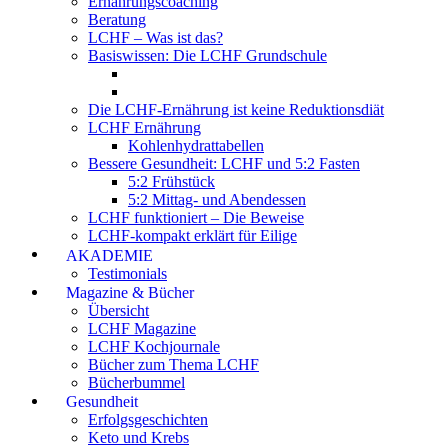
Ernährungscoaching
Beratung
LCHF – Was ist das?
Basiswissen: Die LCHF Grundschule
Die LCHF-Ernährung ist keine Reduktionsdiät
LCHF Ernährung
Kohlenhydrattabellen
Bessere Gesundheit: LCHF und 5:2 Fasten
5:2 Frühstück
5:2 Mittag- und Abendessen
LCHF funktioniert – Die Beweise
LCHF-kompakt erklärt für Eilige
AKADEMIE
Testimonials
Magazine & Bücher
Übersicht
LCHF Magazine
LCHF Kochjournale
Bücher zum Thema LCHF
Bücherbummel
Gesundheit
Erfolgsgeschichten
Keto und Krebs