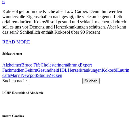
6
Kokosöl gehört in die Küche aller Low Carber. Denn ihm werden
wundervolle Eigenschaften nachgesagt, die viele am eigenen Leib
erfahren durften. Kokosöl soll gesund und schlank machen, dadurch
soll es uns vor Demenz und Herzerkrankungen schützen. Aber kann
das sein? Schließlich enthält Kokosöl über 90 Prozent
READ MORE
Schlagwörter:
Alzheimer
Bruce Fife
Cholesterin
ernährung
Expert
Fachmedien
Gehirn
Gesundheit
HDL
Herzerkrankungen
Kokosöl
Laurin
carb
Mary Newport
Studie
Zecken
Suchen nach:
LCHF Deutschland Akademie
unsere Coaches