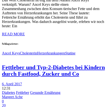
Das Wort Cholesterin ist eng mit dem Namen Ancel Keys
verknüpft. Warum? Ancel Keys stellte einen
Zusammenhang zwischen dem Konsum tierischer Fette und dem
Auftreten von Herzerkrankungen her. Seine These lautete:
Fettreiche Ernährung erhöht das Cholesterin und führt zu
Herzerkrankungen. Was dadurch ausgelöst wurde, erleben wir noch
heute: Ein
READ MORE
Schlagwörter:
Ancel Keys
Cholesterin
Herzerkrankungen
Statine
Fettleber und Typ-2-Diabetes bei Kindern
durch Fastfood, Zucker und Co
6. April 2017
12:31
Diabetes
Fettleber
Gesunde Ernährung
Margret Ache
0
20