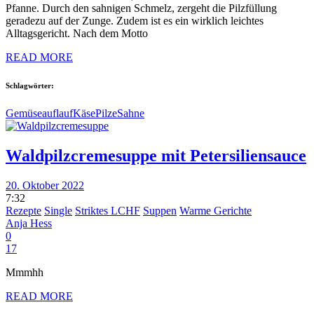
Pfanne. Durch den sahnigen Schmelz, zergeht die Pilzfüllung
geradezu auf der Zunge. Zudem ist es ein wirklich leichtes
Alltagsgericht. Nach dem Motto
READ MORE
Schlagwörter:
Gemüseauflauf
Käse
Pilze
Sahne
Waldpilzcremesuppe mit Petersiliensauce
20. Oktober 2022
7:32
Rezepte
Single
Striktes LCHF
Suppen
Warme Gerichte
Anja Hess
0
17
Mmmhh
READ MORE