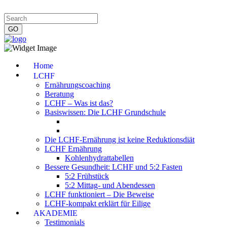
Impressum
|
Datenschutzerklärung
|
Kontakt
|
Newsletter
Home
LCHF
Ernährungscoaching
Beratung
LCHF – Was ist das?
Basiswissen: Die LCHF Grundschule
Die LCHF-Ernährung ist keine Reduktionsdiät
LCHF Ernährung
Kohlenhydrattabellen
Bessere Gesundheit: LCHF und 5:2 Fasten
5:2 Frühstück
5:2 Mittag- und Abendessen
LCHF funktioniert – Die Beweise
LCHF-kompakt erklärt für Eilige
AKADEMIE
Testimonials