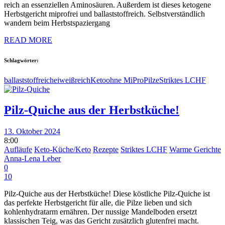
reich an essenziellen Aminosäuren. Außerdem ist dieses ketogene
Herbstgericht miprofrei und ballaststoffreich. Selbstverständlich
wandern beim Herbstspaziergang
READ MORE
Schlagwörter:
ballaststoffreich
eiweißreich
Keto
ohne MiPro
Pilze
Striktes LCHF
Pilz-Quiche aus der Herbstküche!
13. Oktober 2024
8:00
Aufläufe
Keto-Küche/Keto
Rezepte
Striktes LCHF
Warme Gerichte
Anna-Lena Leber
0
10
Pilz-Quiche aus der Herbstküche! Diese köstliche Pilz-Quiche ist
das perfekte Herbstgericht für alle, die Pilze lieben und sich
kohlenhydratarm ernähren. Der nussige Mandelboden ersetzt
klassischen Teig, was das Gericht zusätzlich glutenfrei macht.