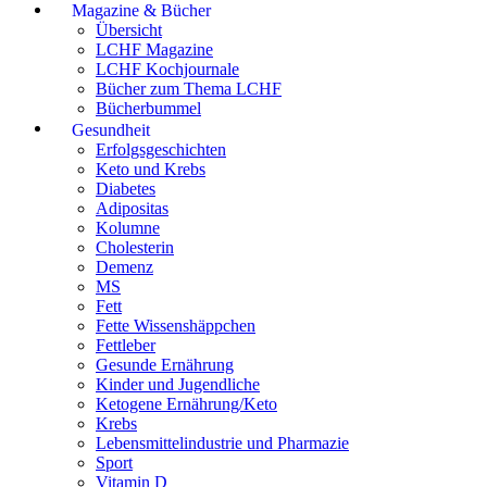
Magazine & Bücher
Übersicht
LCHF Magazine
LCHF Kochjournale
Bücher zum Thema LCHF
Bücherbummel
Gesundheit
Erfolgsgeschichten
Keto und Krebs
Diabetes
Adipositas
Kolumne
Cholesterin
Demenz
MS
Fett
Fette Wissenshäppchen
Fettleber
Gesunde Ernährung
Kinder und Jugendliche
Ketogene Ernährung/Keto
Krebs
Lebensmittelindustrie und Pharmazie
Sport
Vitamin D