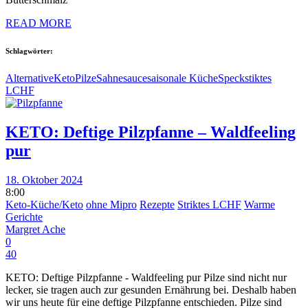
READ MORE
Schlagwörter:
Alternative
Keto
Pilze
Sahnesauce
saisonale Küche
Speck
stiktes
LCHF
KETO: Deftige Pilzpfanne – Waldfeeling
pur
18. Oktober 2024
8:00
Keto-Küche/Keto
ohne Mipro
Rezepte
Striktes LCHF
Warme
Gerichte
Margret Ache
0
40
KETO: Deftige Pilzpfanne - Waldfeeling pur Pilze sind nicht nur
lecker, sie tragen auch zur gesunden Ernährung bei. Deshalb haben
wir uns heute für eine deftige Pilzpfanne entschieden. Pilze sind