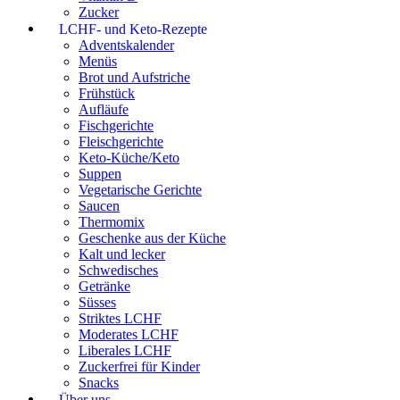
Zucker
LCHF- und Keto-Rezepte
Adventskalender
Menüs
Brot und Aufstriche
Frühstück
Aufläufe
Fischgerichte
Fleischgerichte
Keto-Küche/Keto
Suppen
Vegetarische Gerichte
Saucen
Thermomix
Geschenke aus der Küche
Kalt und lecker
Schwedisches
Getränke
Süsses
Striktes LCHF
Moderates LCHF
Liberales LCHF
Zuckerfrei für Kinder
Snacks
Über uns