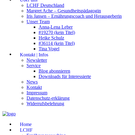
LCHF Deutschland
Margret Ache – Gesundheitspädagogin
Iris Jansen – Ernährungscoach und Herausgeberin
Unser Team
Anna-Lena Leber
#19270 (kein Titel)
Heike Schulz
#36114 (kein Titel)
Tina Vogel
Kontakt | Infos
Newsletter
Service
Blog abonnieren
Downloads für Interessierte
News
Kontakt
Impressum
Datenschutz-erklärung
Widerrufsbelehrung
Home
LCHF