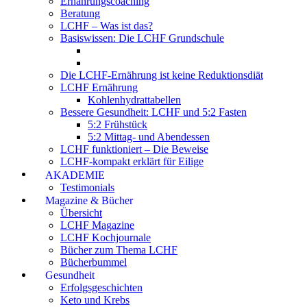
Ernährungscoaching
Beratung
LCHF – Was ist das?
Basiswissen: Die LCHF Grundschule
Die LCHF-Ernährung ist keine Reduktionsdiät
LCHF Ernährung
Kohlenhydrattabellen
Bessere Gesundheit: LCHF und 5:2 Fasten
5:2 Frühstück
5:2 Mittag- und Abendessen
LCHF funktioniert – Die Beweise
LCHF-kompakt erklärt für Eilige
AKADEMIE
Testimonials
Magazine & Bücher
Übersicht
LCHF Magazine
LCHF Kochjournale
Bücher zum Thema LCHF
Bücherbummel
Gesundheit
Erfolgsgeschichten
Keto und Krebs