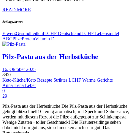
READ MORE
Schlagwörter:
Eiweiß
Gesundheit
lchf
LCHF Deutschland
LCHF Lebensmittel
ABC
Pilze
Protein
Vitamin D
Pilz-Pasta aus der Herbstküche
16. Oktober 2025
8:00
Keto-Küche/Keto
Rezepte
Striktes LCHF
Warme Gerichte
Anna-Lena Leber
0
29
Pilz-Pasta aus der Herbstküche Die Pilz-Pasta aus der Herbstküche
gelingt blitzschnell! Cremig aromatisch, mit Speck und Sahnesauce,
werden mit diesem Rezept die Pilze aufgepeppt zur Schinkenpasta.
Wenige Zutaten - toller Geschmack! Die Kräuterseitlinge sehen
dabei nicht nur gut aus, sie schmecken auch sehr gut. Das
Butterschmalz