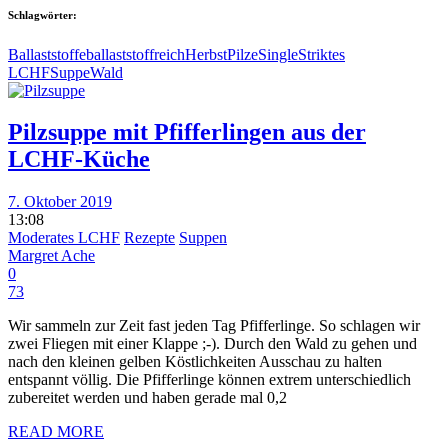
Schlagwörter:
Ballaststoffe
ballaststoffreich
Herbst
Pilze
Single
Striktes
LCHF
Suppe
Wald
Pilzsuppe mit Pfifferlingen aus der
LCHF-Küche
7. Oktober 2019
13:08
Moderates LCHF
Rezepte
Suppen
Margret Ache
0
73
Wir sammeln zur Zeit fast jeden Tag Pfifferlinge. So schlagen wir
zwei Fliegen mit einer Klappe ;-). Durch den Wald zu gehen und
nach den kleinen gelben Köstlichkeiten Ausschau zu halten
entspannt völlig. Die Pfifferlinge können extrem unterschiedlich
zubereitet werden und haben gerade mal 0,2
READ MORE