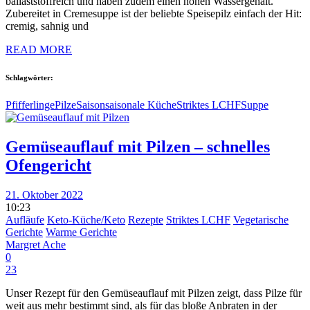
ballaststoffreich und haben zudem einen hohen Wassergehalt.
Zubereitet in Cremesuppe ist der beliebte Speisepilz einfach der Hit:
cremig, sahnig und
READ MORE
Schlagwörter:
Pfifferlinge
Pilze
Saison
saisonale Küche
Striktes LCHF
Suppe
Gemüseauflauf mit Pilzen – schnelles
Ofengericht
21. Oktober 2022
10:23
Aufläufe
Keto-Küche/Keto
Rezepte
Striktes LCHF
Vegetarische
Gerichte
Warme Gerichte
Margret Ache
0
23
Unser Rezept für den Gemüseauflauf mit Pilzen zeigt, dass Pilze für
weit aus mehr bestimmt sind, als für das bloße Anbraten in der