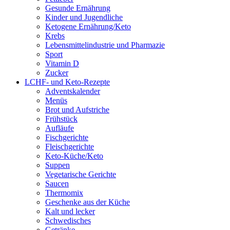
Gesunde Ernährung
Kinder und Jugendliche
Ketogene Ernährung/Keto
Krebs
Lebensmittelindustrie und Pharmazie
Sport
Vitamin D
Zucker
LCHF- und Keto-Rezepte
Adventskalender
Menüs
Brot und Aufstriche
Frühstück
Aufläufe
Fischgerichte
Fleischgerichte
Keto-Küche/Keto
Suppen
Vegetarische Gerichte
Saucen
Thermomix
Geschenke aus der Küche
Kalt und lecker
Schwedisches
Getränke