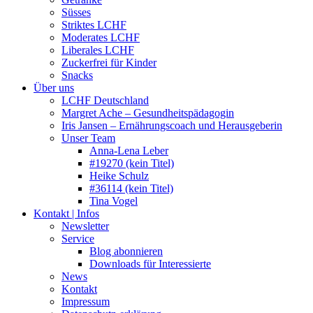
Süsses
Striktes LCHF
Moderates LCHF
Liberales LCHF
Zuckerfrei für Kinder
Snacks
Über uns
LCHF Deutschland
Margret Ache – Gesundheitspädagogin
Iris Jansen – Ernährungscoach und Herausgeberin
Unser Team
Anna-Lena Leber
#19270 (kein Titel)
Heike Schulz
#36114 (kein Titel)
Tina Vogel
Kontakt | Infos
Newsletter
Service
Blog abonnieren
Downloads für Interessierte
News
Kontakt
Impressum