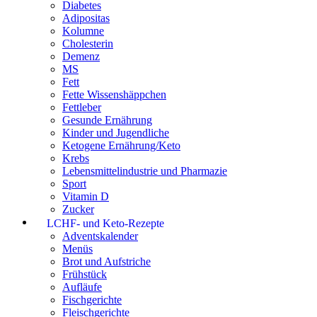
Diabetes
Adipositas
Kolumne
Cholesterin
Demenz
MS
Fett
Fette Wissenshäppchen
Fettleber
Gesunde Ernährung
Kinder und Jugendliche
Ketogene Ernährung/Keto
Krebs
Lebensmittelindustrie und Pharmazie
Sport
Vitamin D
Zucker
LCHF- und Keto-Rezepte
Adventskalender
Menüs
Brot und Aufstriche
Frühstück
Aufläufe
Fischgerichte
Fleischgerichte