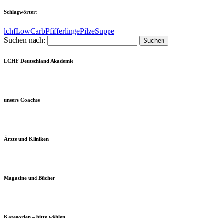
Schlagwörter:
lchf
LowCarb
Pfifferlinge
Pilze
Suppe
Suchen nach:
LCHF Deutschland Akademie
unsere Coaches
Ärzte und Kliniken
Magazine und Bücher
Kategorien – bitte wählen