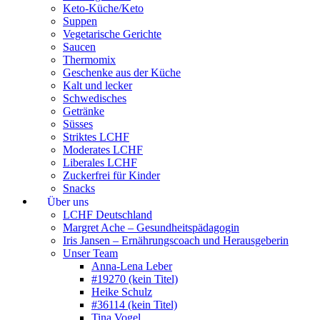
Keto-Küche/Keto
Suppen
Vegetarische Gerichte
Saucen
Thermomix
Geschenke aus der Küche
Kalt und lecker
Schwedisches
Getränke
Süsses
Striktes LCHF
Moderates LCHF
Liberales LCHF
Zuckerfrei für Kinder
Snacks
Über uns
LCHF Deutschland
Margret Ache – Gesundheitspädagogin
Iris Jansen – Ernährungscoach und Herausgeberin
Unser Team
Anna-Lena Leber
#19270 (kein Titel)
Heike Schulz
#36114 (kein Titel)
Tina Vogel