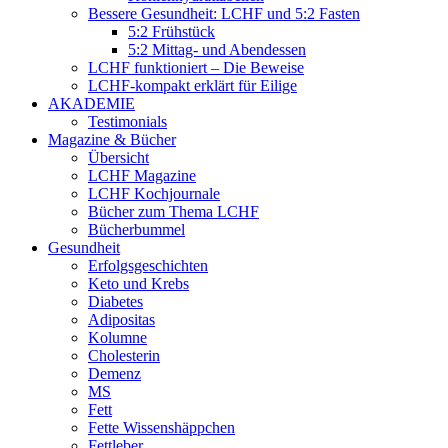
Bessere Gesundheit: LCHF und 5:2 Fasten
5:2 Frühstück
5:2 Mittag- und Abendessen
LCHF funktioniert – Die Beweise
LCHF-kompakt erklärt für Eilige
AKADEMIE
Testimonials
Magazine & Bücher
Übersicht
LCHF Magazine
LCHF Kochjournale
Bücher zum Thema LCHF
Bücherbummel
Gesundheit
Erfolgsgeschichten
Keto und Krebs
Diabetes
Adipositas
Kolumne
Cholesterin
Demenz
MS
Fett
Fette Wissenshäppchen
Fettleber