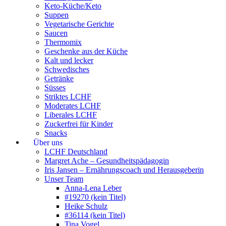
Keto-Küche/Keto
Suppen
Vegetarische Gerichte
Saucen
Thermomix
Geschenke aus der Küche
Kalt und lecker
Schwedisches
Getränke
Süsses
Striktes LCHF
Moderates LCHF
Liberales LCHF
Zuckerfrei für Kinder
Snacks
Über uns
LCHF Deutschland
Margret Ache – Gesundheitspädagogin
Iris Jansen – Ernährungscoach und Herausgeberin
Unser Team
Anna-Lena Leber
#19270 (kein Titel)
Heike Schulz
#36114 (kein Titel)
Tina Vogel