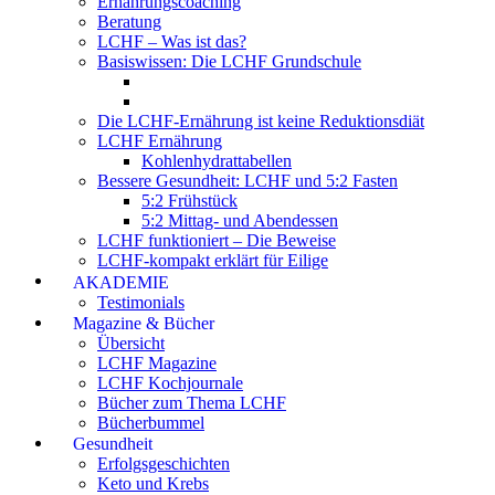
Ernährungscoaching
Beratung
LCHF – Was ist das?
Basiswissen: Die LCHF Grundschule
Die LCHF-Ernährung ist keine Reduktionsdiät
LCHF Ernährung
Kohlenhydrattabellen
Bessere Gesundheit: LCHF und 5:2 Fasten
5:2 Frühstück
5:2 Mittag- und Abendessen
LCHF funktioniert – Die Beweise
LCHF-kompakt erklärt für Eilige
AKADEMIE
Testimonials
Magazine & Bücher
Übersicht
LCHF Magazine
LCHF Kochjournale
Bücher zum Thema LCHF
Bücherbummel
Gesundheit
Erfolgsgeschichten
Keto und Krebs