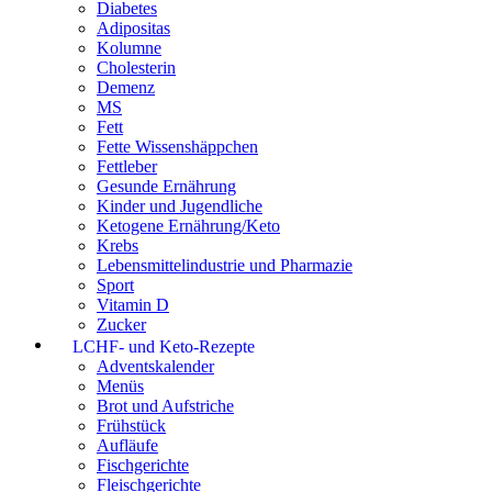
Diabetes
Adipositas
Kolumne
Cholesterin
Demenz
MS
Fett
Fette Wissenshäppchen
Fettleber
Gesunde Ernährung
Kinder und Jugendliche
Ketogene Ernährung/Keto
Krebs
Lebensmittelindustrie und Pharmazie
Sport
Vitamin D
Zucker
LCHF- und Keto-Rezepte
Adventskalender
Menüs
Brot und Aufstriche
Frühstück
Aufläufe
Fischgerichte
Fleischgerichte