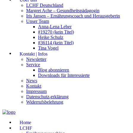
LCHF Deutschland
Margret Ache – Gesundheitspädagogin
Iris Jansen – Ernährungscoach und Herausgeberin
Unser Team
Anna-Lena Leber
#19270 (kein Titel)
Heike Schulz
#36114 (kein Titel)
Tina Vogel
Kontakt | Infos
Newsletter
Service
Blog abonnieren
Downloads für Interessierte
News
Kontakt
Impressum
Datenschutz-erklärung
Widerrufsbelehrung
Home
LCHF