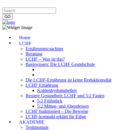
Impressum
|
Datenschutzerklärung
|
Kontakt
|
Newsletter
Home
LCHF
Ernährungscoaching
Beratung
LCHF – Was ist das?
Basiswissen: Die LCHF Grundschule
Die LCHF-Ernährung ist keine Reduktionsdiät
LCHF Ernährung
Kohlenhydrattabellen
Bessere Gesundheit: LCHF und 5:2 Fasten
5:2 Frühstück
5:2 Mittag- und Abendessen
LCHF funktioniert – Die Beweise
LCHF-kompakt erklärt für Eilige
AKADEMIE
Testimonials