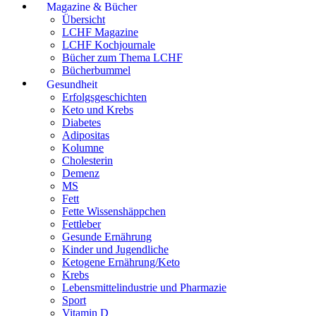
Magazine & Bücher
Übersicht
LCHF Magazine
LCHF Kochjournale
Bücher zum Thema LCHF
Bücherbummel
Gesundheit
Erfolgsgeschichten
Keto und Krebs
Diabetes
Adipositas
Kolumne
Cholesterin
Demenz
MS
Fett
Fette Wissenshäppchen
Fettleber
Gesunde Ernährung
Kinder und Jugendliche
Ketogene Ernährung/Keto
Krebs
Lebensmittelindustrie und Pharmazie
Sport
Vitamin D