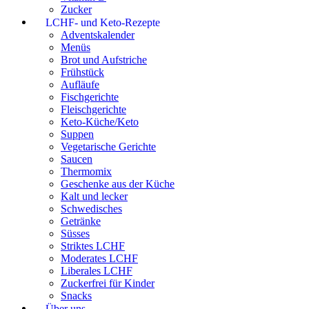
Zucker
LCHF- und Keto-Rezepte
Adventskalender
Menüs
Brot und Aufstriche
Frühstück
Aufläufe
Fischgerichte
Fleischgerichte
Keto-Küche/Keto
Suppen
Vegetarische Gerichte
Saucen
Thermomix
Geschenke aus der Küche
Kalt und lecker
Schwedisches
Getränke
Süsses
Striktes LCHF
Moderates LCHF
Liberales LCHF
Zuckerfrei für Kinder
Snacks
Über uns