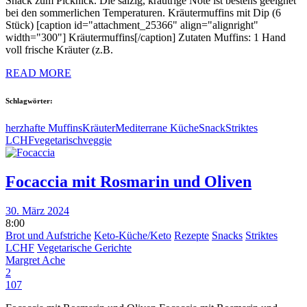
Snack zum Picknick. Die salzig, kräutrige Note ist bestens geeignet
bei den sommerlichen Temperaturen. Kräutermuffins mit Dip (6
Stück) [caption id="attachment_25366" align="alignright"
width="300"] Kräutermuffins[/caption] Zutaten Muffins: 1 Hand
voll frische Kräuter (z.B.
READ MORE
Schlagwörter:
herzhafte Muffins
Kräuter
Mediterrane Küche
Snack
Striktes
LCHF
vegetarisch
veggie
Focaccia mit Rosmarin und Oliven
30. März 2024
8:00
Brot und Aufstriche
Keto-Küche/Keto
Rezepte
Snacks
Striktes
LCHF
Vegetarische Gerichte
Margret Ache
2
107