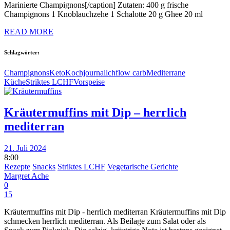
Marinierte Champignons[/caption] Zutaten: 400 g frische
Champignons 1 Knoblauchzehe 1 Schalotte 20 g Ghee 20 ml
READ MORE
Schlagwörter:
Champignons
Keto
Kochjournal
lchf
low carb
Mediterrane
Küche
Striktes LCHF
Vorspeise
Kräutermuffins mit Dip – herrlich
mediterran
21. Juli 2024
8:00
Rezepte
Snacks
Striktes LCHF
Vegetarische Gerichte
Margret Ache
0
15
Kräutermuffins mit Dip - herrlich mediterran Kräutermuffins mit Dip
schmecken herrlich mediterran. Als Beilage zum Salat oder als