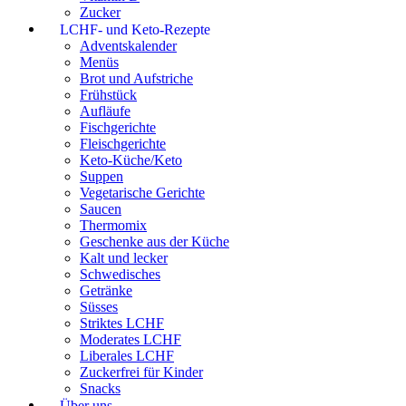
Zucker
LCHF- und Keto-Rezepte
Adventskalender
Menüs
Brot und Aufstriche
Frühstück
Aufläufe
Fischgerichte
Fleischgerichte
Keto-Küche/Keto
Suppen
Vegetarische Gerichte
Saucen
Thermomix
Geschenke aus der Küche
Kalt und lecker
Schwedisches
Getränke
Süsses
Striktes LCHF
Moderates LCHF
Liberales LCHF
Zuckerfrei für Kinder
Snacks
Über uns