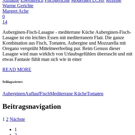
Aufläufe
Eiweißreich
Fischgerichte
Moderates LCHF
Rezepte
Warme Gerichte
Margret Ache
0
14
Auberginen-Fisch-Lasagne - mediterrane Küche Auberginen-Fisch-
Lasagne ist ein leichtes Essen mit mediterranem Flair. Die ganze
Kombination aus Fisch, Tomaten, Aubergine und Mozzarella mit
Oregano versprüht Mittelmeerfeeling pur. Beim Genuss dieser
Lasagne wird man wirklich von Urlaubsgefühlen überrascht und mit
etwas Fantasie fühlt man sich wie in einer
READ MORE
Schlagwörter:
Auberginen
Auflauf
Fisch
Mediterrane Küche
Tomaten
Beitragsnavigation
1
2
Nächste
1
2