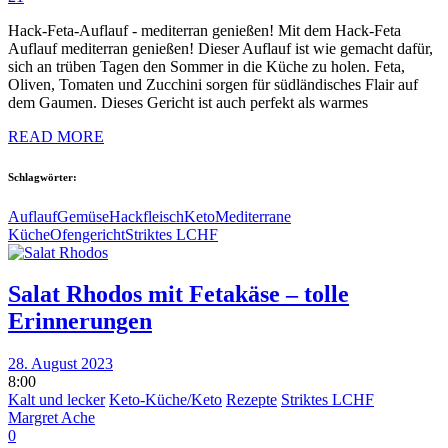
Hack-Feta-Auflauf - mediterran genießen! Mit dem Hack-Feta
Auflauf mediterran genießen! Dieser Auflauf ist wie gemacht dafür,
sich an trüben Tagen den Sommer in die Küche zu holen. Feta,
Oliven, Tomaten und Zucchini sorgen für südländisches Flair auf
dem Gaumen. Dieses Gericht ist auch perfekt als warmes
READ MORE
Schlagwörter:
Auflauf
Gemüse
Hackfleisch
Keto
Mediterrane
Küche
Ofengericht
Striktes LCHF
Salat Rhodos mit Fetakäse – tolle
Erinnerungen
28. August 2023
8:00
Kalt und lecker
Keto-Küche/Keto
Rezepte
Striktes LCHF
Margret Ache
0