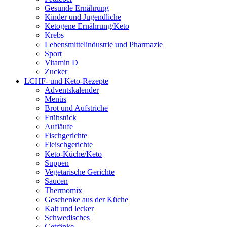
Gesunde Ernährung
Kinder und Jugendliche
Ketogene Ernährung/Keto
Krebs
Lebensmittelindustrie und Pharmazie
Sport
Vitamin D
Zucker
LCHF- und Keto-Rezepte
Adventskalender
Menüs
Brot und Aufstriche
Frühstück
Aufläufe
Fischgerichte
Fleischgerichte
Keto-Küche/Keto
Suppen
Vegetarische Gerichte
Saucen
Thermomix
Geschenke aus der Küche
Kalt und lecker
Schwedisches
Getränke