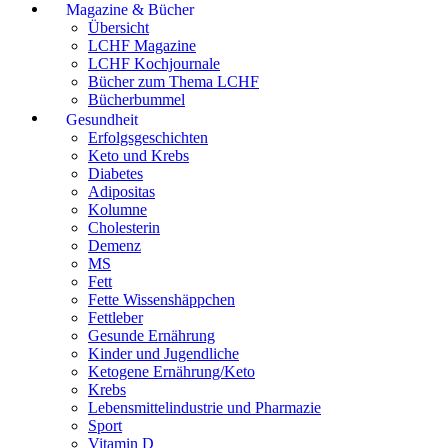
Magazine & Bücher
Übersicht
LCHF Magazine
LCHF Kochjournale
Bücher zum Thema LCHF
Bücherbummel
Gesundheit
Erfolgsgeschichten
Keto und Krebs
Diabetes
Adipositas
Kolumne
Cholesterin
Demenz
MS
Fett
Fette Wissenshäppchen
Fettleber
Gesunde Ernährung
Kinder und Jugendliche
Ketogene Ernährung/Keto
Krebs
Lebensmittelindustrie und Pharmazie
Sport
Vitamin D