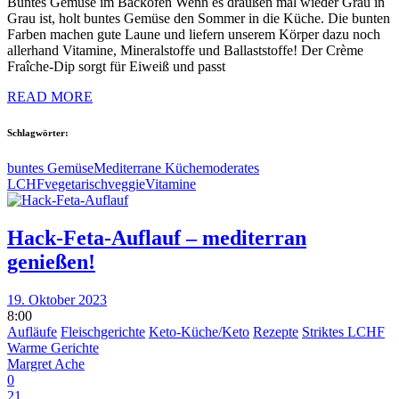
Buntes Gemüse im Backofen Wenn es draußen mal wieder Grau in
Grau ist, holt buntes Gemüse den Sommer in die Küche. Die bunten
Farben machen gute Laune und liefern unserem Körper dazu noch
allerhand Vitamine, Mineralstoffe und Ballaststoffe! Der Crème
Fraîche-Dip sorgt für Eiweiß und passt
READ MORE
Schlagwörter:
buntes Gemüse
Mediterrane Küche
moderates
LCHF
vegetarisch
veggie
Vitamine
Hack-Feta-Auflauf – mediterran
genießen!
19. Oktober 2023
8:00
Aufläufe
Fleischgerichte
Keto-Küche/Keto
Rezepte
Striktes LCHF
Warme Gerichte
Margret Ache
0
21