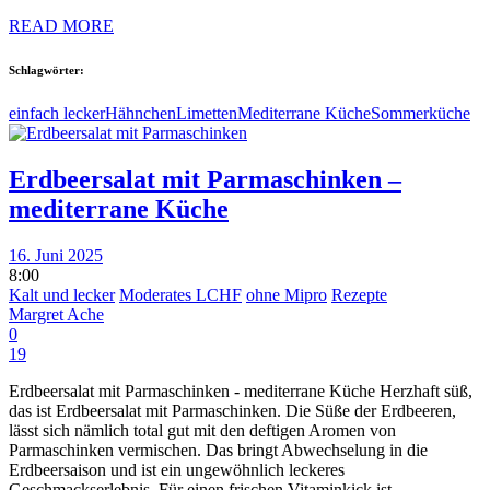
READ MORE
Schlagwörter:
einfach lecker
Hähnchen
Limetten
Mediterrane Küche
Sommerküche
Erdbeersalat mit Parmaschinken –
mediterrane Küche
16. Juni 2025
8:00
Kalt und lecker
Moderates LCHF
ohne Mipro
Rezepte
Margret Ache
0
19
Erdbeersalat mit Parmaschinken - mediterrane Küche Herzhaft süß,
das ist Erdbeersalat mit Parmaschinken. Die Süße der Erdbeeren,
lässt sich nämlich total gut mit den deftigen Aromen von
Parmaschinken vermischen. Das bringt Abwechselung in die
Erdbeersaison und ist ein ungewöhnlich leckeres
Geschmackserlebnis. Für einen frischen Vitaminkick ist