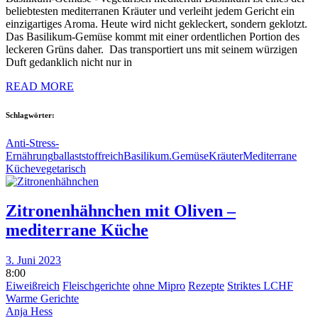
beliebtesten mediterranen Kräuter und verleiht jedem Gericht ein
einzigartiges Aroma. Heute wird nicht gekleckert, sondern geklotzt.
Das Basilikum-Gemüse kommt mit einer ordentlichen Portion des
leckeren Grüns daher. Das transportiert uns mit seinem würzigen
Duft gedanklich nicht nur in
READ MORE
Schlagwörter:
Anti-Stress-
Ernährung
ballaststoffreich
Basilikum.
Gemüse
Kräuter
Mediterrane
Küche
vegetarisch
Zitronenhähnchen mit Oliven –
mediterrane Küche
3. Juni 2023
8:00
Eiweißreich
Fleischgerichte
ohne Mipro
Rezepte
Striktes LCHF
Warme Gerichte
Anja Hess