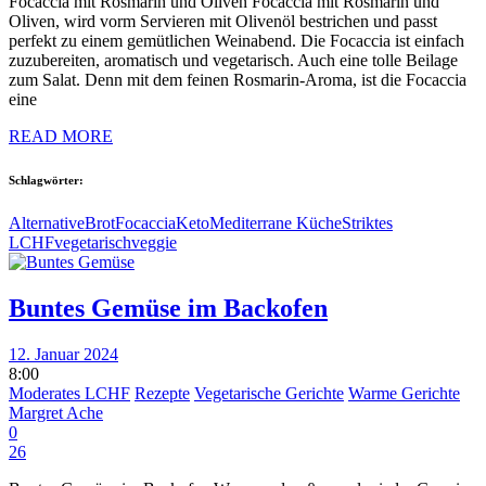
Focaccia mit Rosmarin und Oliven Focaccia mit Rosmarin und
Oliven, wird vorm Servieren mit Olivenöl bestrichen und passt
perfekt zu einem gemütlichen Weinabend. Die Focaccia ist einfach
zuzubereiten, aromatisch und vegetarisch. Auch eine tolle Beilage
zum Salat. Denn mit dem feinen Rosmarin-Aroma, ist die Focaccia
eine
READ MORE
Schlagwörter:
Alternative
Brot
Focaccia
Keto
Mediterrane Küche
Striktes
LCHF
vegetarisch
veggie
Buntes Gemüse im Backofen
12. Januar 2024
8:00
Moderates LCHF
Rezepte
Vegetarische Gerichte
Warme Gerichte
Margret Ache
0
26