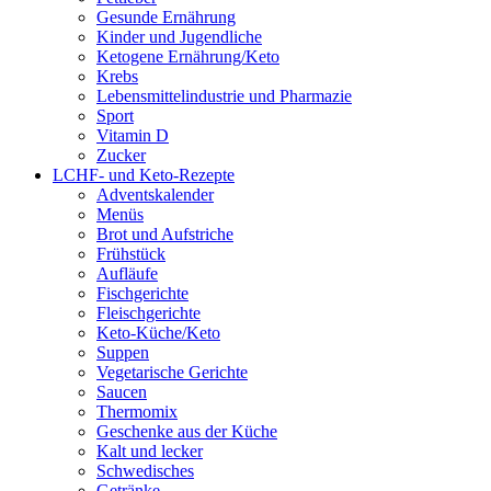
Gesunde Ernährung
Kinder und Jugendliche
Ketogene Ernährung/Keto
Krebs
Lebensmittelindustrie und Pharmazie
Sport
Vitamin D
Zucker
LCHF- und Keto-Rezepte
Adventskalender
Menüs
Brot und Aufstriche
Frühstück
Aufläufe
Fischgerichte
Fleischgerichte
Keto-Küche/Keto
Suppen
Vegetarische Gerichte
Saucen
Thermomix
Geschenke aus der Küche
Kalt und lecker
Schwedisches
Getränke