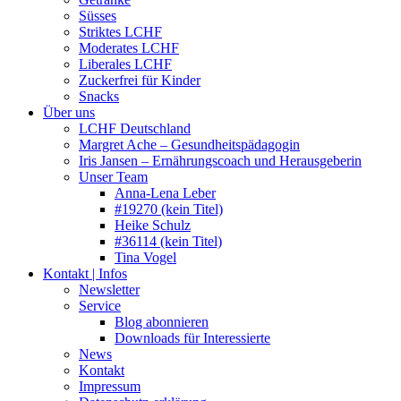
Süsses
Striktes LCHF
Moderates LCHF
Liberales LCHF
Zuckerfrei für Kinder
Snacks
Über uns
LCHF Deutschland
Margret Ache – Gesundheitspädagogin
Iris Jansen – Ernährungscoach und Herausgeberin
Unser Team
Anna-Lena Leber
#19270 (kein Titel)
Heike Schulz
#36114 (kein Titel)
Tina Vogel
Kontakt | Infos
Newsletter
Service
Blog abonnieren
Downloads für Interessierte
News
Kontakt
Impressum