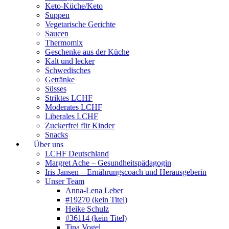
Keto-Küche/Keto
Suppen
Vegetarische Gerichte
Saucen
Thermomix
Geschenke aus der Küche
Kalt und lecker
Schwedisches
Getränke
Süsses
Striktes LCHF
Moderates LCHF
Liberales LCHF
Zuckerfrei für Kinder
Snacks
Über uns
LCHF Deutschland
Margret Ache – Gesundheitspädagogin
Iris Jansen – Ernährungscoach und Herausgeberin
Unser Team
Anna-Lena Leber
#19270 (kein Titel)
Heike Schulz
#36114 (kein Titel)
Tina Vogel