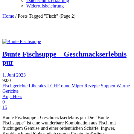
Datenschutz-erklärung
Widerrufsbelehrung
Home
/
Posts Tagged "Fisch"
(Page 2)
Bunte Fischsuppe – Geschmackserlebnis
pur
1. Juni 2023
9:00
Fischgerichte
Liberales LCHF
ohne Mipro
Rezepte
Suppen
Warme
Gerichte
Anja Hess
0
15
Bunte Fischsuppe - Geschmackserlebnis pur Die "Bunte
Fischsuppe" ist eine wunderbare Kombination aus Fisch mit
fruchtigem Gemüse und einer ordentlichen Schärfe. Ingwer,
Knoblauch und Kokosmilch sorgen für ein großartiges