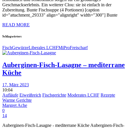
Geschmackserlebnis. Ein weiterer Clou: sie ist einfach in der
Zubereitung. Bunte Fischsuppe (4 Portionen) [caption
id="attachment_29333" align="alignright" width="300"] Bunte
READ MORE
Schlagwörter:
Fisch
Gewürze
Liberales LCHF
MiProFrei
scharf
Auberginen-Fisch-Lasagne – mediterrane
Küche
17. März 2023
10:04
Aufläufe
Eiweißreich
Fischgerichte
Moderates LCHF
Rezepte
Warme Gerichte
Margret Ache
0
14
Auberginen-Fisch-Lasagne - mediterrane Küche Auberginen-Fisch-