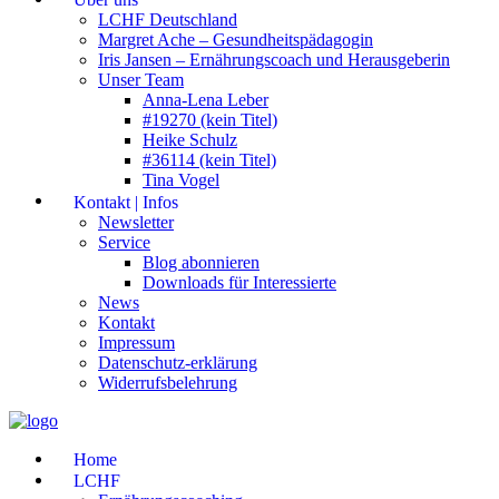
LCHF Deutschland
Margret Ache – Gesundheitspädagogin
Iris Jansen – Ernährungscoach und Herausgeberin
Unser Team
Anna-Lena Leber
#19270 (kein Titel)
Heike Schulz
#36114 (kein Titel)
Tina Vogel
Kontakt | Infos
Newsletter
Service
Blog abonnieren
Downloads für Interessierte
News
Kontakt
Impressum
Datenschutz-erklärung
Widerrufsbelehrung
Home
LCHF