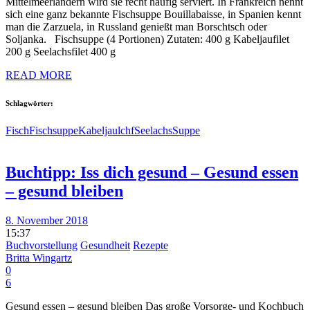
Mittelmeerländern wird sie recht häufig serviert. In Frankreich nennt
sich eine ganz bekannte Fischsuppe Bouillabaisse, in Spanien kennt
man die Zarzuela, in Russland genießt man Borschtsch oder
Soljanka. Fischsuppe (4 Portionen) Zutaten: 400 g Kabeljaufilet
200 g Seelachsfilet 400 g
READ MORE
Schlagwörter:
Fisch
Fischsuppe
Kabeljau
lchf
Seelachs
Suppe
Buchtipp: Iss dich gesund – Gesund essen
– gesund bleiben
8. November 2018
15:37
Buchvorstellung
Gesundheit
Rezepte
Britta Wingartz
0
6
Gesund essen – gesund bleiben Das große Vorsorge- und Kochbuch