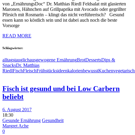
von „ErnährungsDoc“ Dr. Matthias Riedl Feldsalat mit glasierten
Maronen, Hähnchen auf Grillpaprika mit Avocado oder gegrillter
Pfirsich mit Rosmarin – klingt das nicht verführerisch? Gesund
essen kann so köstlich sein und ist dabei auch noch die beste
Vorsorge
READ MORE
Schlagwörter:
alltagstauglich
ausgewogene Ernährung
Brot
Desserts
Dips &
Snacks
Dr. Matthias
Riedl
Fisch
Fleisch
Frühstücksideen
kalorienbewusst
Kuchen
vegetarisch
Fisch ist gesund und bei Low Carbern
beliebt
6. August 2017
18:30
Gesunde Ernährung
Gesundheit
Margret Ache
0