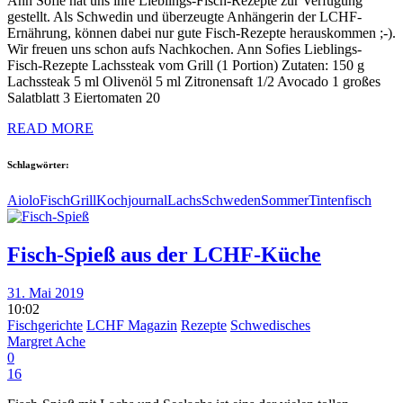
Ann Sofie hat uns ihre Lieblings-Fisch-Rezepte zur Verfügung
gestellt. Als Schwedin und überzeugte Anhängerin der LCHF-
Ernährung, können dabei nur gute Fisch-Rezepte herauskommen ;-).
Wir freuen uns schon aufs Nachkochen. Ann Sofies Lieblings-
Fisch-Rezepte Lachssteak vom Grill (1 Portion) Zutaten: 150 g
Lachssteak 5 ml Olivenöl 5 ml Zitronensaft 1/2 Avocado 1 großes
Salatblatt 3 Eiertomaten 20
READ MORE
Schlagwörter:
Aiolo
Fisch
Grill
Kochjournal
Lachs
Schweden
Sommer
Tintenfisch
Fisch-Spieß aus der LCHF-Küche
31. Mai 2019
10:02
Fischgerichte
LCHF Magazin
Rezepte
Schwedisches
Margret Ache
0
16