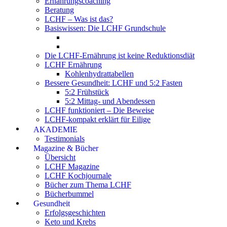
Ernährungscoaching
Beratung
LCHF – Was ist das?
Basiswissen: Die LCHF Grundschule
Die LCHF-Ernährung ist keine Reduktionsdiät
LCHF Ernährung
Kohlenhydrattabellen
Bessere Gesundheit: LCHF und 5:2 Fasten
5:2 Frühstück
5:2 Mittag- und Abendessen
LCHF funktioniert – Die Beweise
LCHF-kompakt erklärt für Eilige
AKADEMIE
Testimonials
Magazine & Bücher
Übersicht
LCHF Magazine
LCHF Kochjournale
Bücher zum Thema LCHF
Bücherbummel
Gesundheit
Erfolgsgeschichten
Keto und Krebs