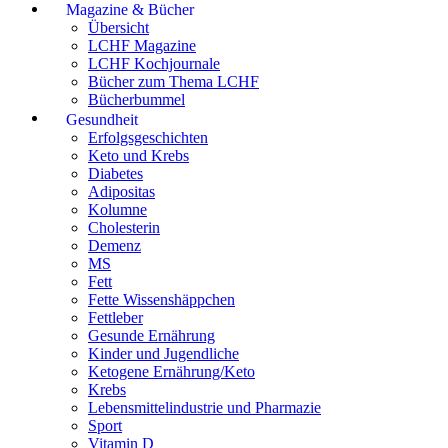
Magazine & Bücher
Übersicht
LCHF Magazine
LCHF Kochjournale
Bücher zum Thema LCHF
Bücherbummel
Gesundheit
Erfolgsgeschichten
Keto und Krebs
Diabetes
Adipositas
Kolumne
Cholesterin
Demenz
MS
Fett
Fette Wissenshäppchen
Fettleber
Gesunde Ernährung
Kinder und Jugendliche
Ketogene Ernährung/Keto
Krebs
Lebensmittelindustrie und Pharmazie
Sport
Vitamin D