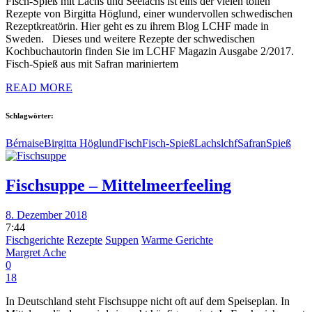
Fisch-Spieß mit Lachs und Seelachs ist eins der vielen tollen
Rezepte von Birgitta Höglund, einer wundervollen schwedischen
Rezeptkreatörin. Hier geht es zu ihrem Blog LCHF made in
Sweden. Dieses und weitere Rezepte der schwedischen
Kochbuchautorin finden Sie im LCHF Magazin Ausgabe 2/2017.
Fisch-Spieß aus mit Safran mariniertem
READ MORE
Schlagwörter:
Bérnaise
Birgitta Höglund
Fisch
Fisch-Spieß
Lachs
lchf
Safran
Spieß
Fischsuppe – Mittelmeerfeeling
8. Dezember 2018
7:44
Fischgerichte
Rezepte
Suppen
Warme Gerichte
Margret Ache
0
18
In Deutschland steht Fischsuppe nicht oft auf dem Speiseplan. In