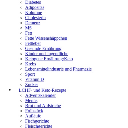
Diabetes
Adipositas
Kolumne
Cholesterin
Demenz
MS
Fett
Fette Wissenshäppchen
Fettleber
Gesunde Ernährung
Kinder und Jugendliche
Ketogene Ernährung/Keto
Krebs
Lebensmittelindustrie und Pharmazie
Sport
Vitamin D
Zucker
LCHF- und Keto-Rezepte
Adventskalender
Menüs
Brot und Aufstriche
Frühstück
Aufläufe
Fischgerichte
Fleischgerichte