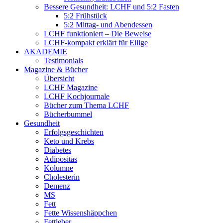
Bessere Gesundheit: LCHF und 5:2 Fasten
5:2 Frühstück
5:2 Mittag- und Abendessen
LCHF funktioniert – Die Beweise
LCHF-kompakt erklärt für Eilige
AKADEMIE
Testimonials
Magazine & Bücher
Übersicht
LCHF Magazine
LCHF Kochjournale
Bücher zum Thema LCHF
Bücherbummel
Gesundheit
Erfolgsgeschichten
Keto und Krebs
Diabetes
Adipositas
Kolumne
Cholesterin
Demenz
MS
Fett
Fette Wissenshäppchen
Fettleber