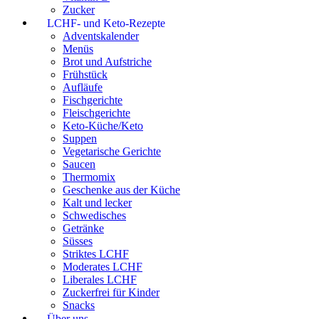
Zucker
LCHF- und Keto-Rezepte
Adventskalender
Menüs
Brot und Aufstriche
Frühstück
Aufläufe
Fischgerichte
Fleischgerichte
Keto-Küche/Keto
Suppen
Vegetarische Gerichte
Saucen
Thermomix
Geschenke aus der Küche
Kalt und lecker
Schwedisches
Getränke
Süsses
Striktes LCHF
Moderates LCHF
Liberales LCHF
Zuckerfrei für Kinder
Snacks
Über uns