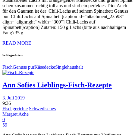
Rosafarbener Lachs mit orange-gelber Käsedecke und grüner Spinat
sehen zusammen richtig toll aus und sind ein perfektes Trio. Auch
für den Gaumen ist der Chili-Lachs auf seinem Spinatbett Genuss
pur. Chili-Lachs auf Spinatbett [caption id="attachment_23598"
align="alignright" width="300"] Chili-Lachs auf
Spinatbett[/caption] Zutaten: 150 g Lachs (bitte aus nachhaltigem
Fang) 35 g
READ MORE
Schlagwörter:
Fisch
Genuss pur
Käsedecke
Singlehaushalt
Ann Sofies Lieblings-Fisch-Rezepte
3. Juli 2019
9:36
Fischgerichte
Schwedisches
Margret Ache
0
59